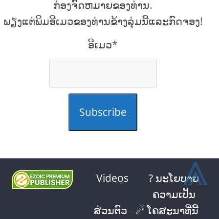
ກ່ອງຈົດຫມາຍຂອງທ່ານ.
ພຽງແຕ່ພິມອີເມວຂອງທ່ານຂ້າງລຸ່ມນີ້ແລະກົດຈອງ!
ອີເມວ*
Subscribe
⩓
Videos
? ນະໂຍບາຍ
ຄວາມເປັນ
ສ່ວນຕົວ
-
☄ ໂຄສະນາທີ່ນີ້