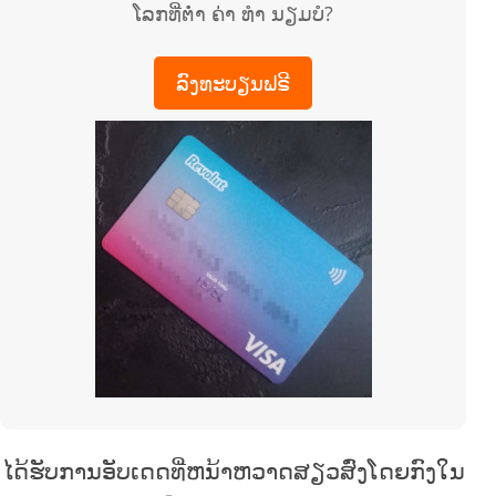
ໂລກທີ່ຕໍ່າ ຄ່າ ທຳ ນຽມບໍ?
ລົງທະບຽນຟຣີ
ໄດ້ຮັບການອັບເດດທີ່ຫນ້າຫວາດສຽວສົ່ງໂດຍກົງໃນ