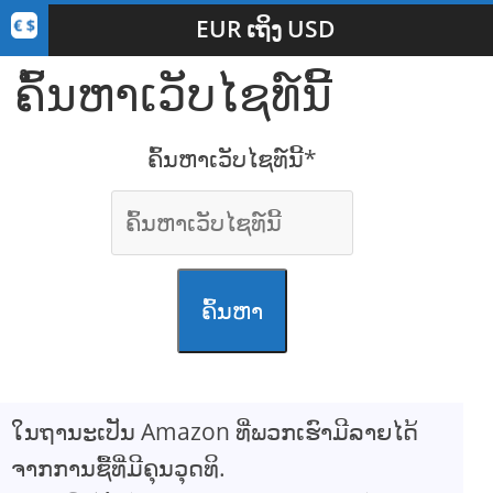
EUR ເຖິງ USD
ຄົ້ນຫາເວັບໄຊທ໌ນີ້
ຄົ້ນຫາເວັບໄຊທ໌ນີ້*
ຄົ້ນຫາ
ໃນຖານະເປັນ Amazon ທີ່ພວກເຮົາມີລາຍໄດ້
ຈາກການຊື້ທີ່ມີຄຸນວຸດທິ.