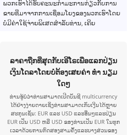
ພວກເຮົາໄດ້ຮັບຄະນະກໍາມະການກ່ຽວກັບການ
ຂາຍທີ່ມາຈາກການເຊື່ອມໂຍງຂອງພວກເຮົາໂດຍ
ບໍ່ມີຄ່າໃຊ້ຈ່າຍພິເສດສໍາລັບທ່ານ, ເຄີຍ
ລາຄາຖືກທີ່ສຸດກັບເອີໂຣເພື່ອແລກປ່ຽນ
ເງິນໂດລາໂດຍບໍ່ຕ້ອງເສຍຄ່າ ທຳ ນຽມ
ໃດໆ
ທ່ານຮູ້ບໍ່ວ່າທ່ານສາມາດເປີດບັນຊີ multicurrency
ໄດ້ຢ່າງງ່າຍດາຍເຊິ່ງທ່ານສາມາດເກັບເງີນໄດ້ຫຼາຍ
ສະກຸນເຊັ່ນ: EUR ແລະ USD ແລະອື່ນໆແລະປ່ຽນ
EUR ເປັນ USD ຫລື USD ຂອງທ່ານເປັນ EUR ໃນທຸກ
ເວລາດ້ວຍການກົດສອງສາມຄັ້ງແລະບາງສ່ວນຂອງ