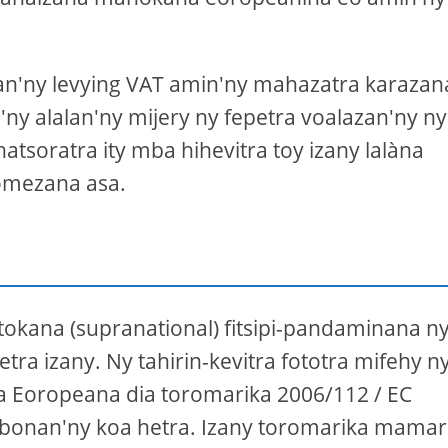
 an'ny levying VAT amin'ny mahazatra karazan
'ny alalan'ny mijery ny fepetra voalazan'ny n
atsoratra ity mba hihevitra toy izany lalàna
omezana asa.
okana (supranational) fitsipi-pandaminana n
a izany. Ny tahirin-kevitra fototra mifehy n
 Eoropeana dia toromarika 2006/112 / EC
bonan'ny koa hetra. Izany toromarika mamar