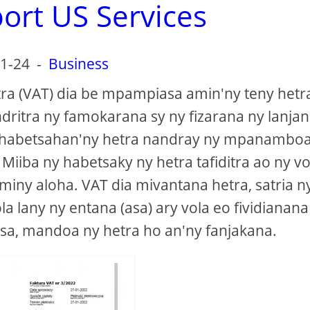
ort US Services
1-24
-
Business
tra (VAT) dia be mpampiasa amin'ny teny hetr
dritra ny famokarana sy ny fizarana ny lanjan
y habetsahan'ny hetra nandray ny mpanamboa
 Miiba ny habetsaky ny hetra tafiditra ao ny vo
miny aloha. VAT dia mivantana hetra, satria n
la lany ny entana (asa) ary vola eo fividianana
osa, mandoa ny hetra ho an'ny fanjakana.