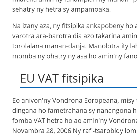
sehatry ny hetra sy ampamoaka.
Na izany aza, ny fitsipika ankapobeny ho
varotra ara-barotra dia azo takarina amin
torolalana manan-danja. Manolotra ity lah
momba ny ohatry ny asa ho amin'ny fan
EU VAT fitsipika
Eo anivon'ny Vondrona Eoropeana, misy t
dingana ho fametrahana sy nanangona hetr
fomba VAT hetra ho ao amin'ny Vondrona
Novambra 28, 2006 Ny rafi-tsarobidy iom