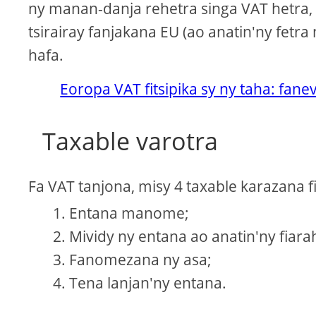
ny manan-danja rehetra singa VAT hetra, 
tsirairay fanjakana EU (ao anatin'ny fetr
hafa.
Eoropa VAT fitsipika sy ny taha: fa
Taxable varotra
Fa VAT tanjona, misy 4 taxable karazana 
Entana manome;
Mividy ny entana ao anatin'ny fiar
Fanomezana ny asa;
Tena lanjan'ny entana.