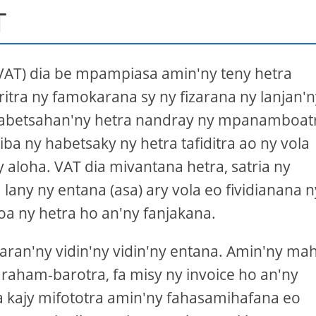
T
(VAT) dia be mpampiasa amin'ny teny hetra
itra ny famokarana sy ny fizarana ny lanjan'
 habetsahan'ny hetra nandray ny mpanamboat
iba ny habetsaky ny hetra tafiditra ao ny vola
 aloha. VAT dia mivantana hetra, satria ny
a lany ny entana (asa) ary vola eo fividianana n
oa ny hetra ho an'ny fanjakana.
karan'ny vidin'ny vidin'ny entana. Amin'ny ma
haraham-barotra, fa misy ny invoice ho an'ny
a kajy mifototra amin'ny fahasamihafana eo