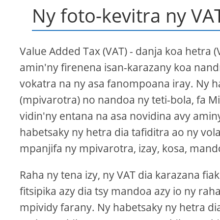
Ny foto-kevitra ny VA
Value Added Tax (VAT) - danja koa hetra 
amin'ny firenena isan-karazany koa nandr
vokatra na ny asa fanompoana iray. Ny
(mpivarotra) no nandoa ny teti-bola, fa Mi
vidin'ny entana na asa novidina avy aminy
habetsaky ny hetra dia tafiditra ao ny vol
mpanjifa ny mpivarotra, izay, kosa, mand
Raha ny tena izy, ny VAT dia karazana fia
fitsipika azy dia tsy mandoa azy io ny ra
mpividy farany. Ny habetsaky ny hetra di