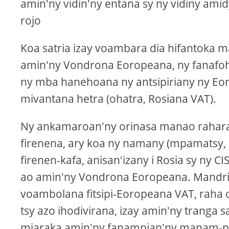
amin'ny vidin'ny entana sy ny vidiny ami
rojo
Koa satria izay voambara dia hifantoka
amin'ny Vondrona Eoropeana, ny fanafoh
ny mba hanehoana ny antsipiriany ny Eor
mivantana hetra (ohatra, Rosiana VAT).
Ny ankamaroan'ny orinasa manao rahar
firenena, ary koa ny namany (mpamatsy,
firenen-kafa, anisan'izany i Rosia sy ny 
ao amin'ny Vondrona Eoropeana. Mandritr
voambolana fitsipi-Eoropeana VAT, raha 
tsy azo ihodivirana, izay amin'ny tranga 
miaraka amin'ny fanampian'ny manam-p