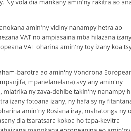
dy. Ny vola dia mankany amin'ny rakitra ao an
 manokana amin'ny vidiny nanampy hetra ao
ezana VAT no ampiasaina mba hilazana izany
opeana VAT oharina amin'ny toy izany koa ts
aham-barotra ao amin'ny Vondrona Eoropea
 mpanjifa, mpanelanelana) avy any amin'ny
CIS, miatrika ny zava-dehibe takin'ny nanampy h
a izany fotoana izany, ny hafa sy ny fitanta
oharina amin'ny Rosiana iray, mahatonga ny 
sasany dia tsaratsara kokoa ho tapa-kevitra
ahaizana manokana eoropeanina eo amin'ny