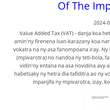
Of The Imp
2024-0
Value Added Tax (VAT) - danja koa he
amin'ny firenena isan-karazany koa nan
vokatra na ny asa fanompoana iray. N
(mpivarotra) no nandoa ny teti-bola, fa
vidin'ny entana na asa novidina avy a
habetsaky ny hetra dia tafiditra ao ny vo
mpanjifa ny mpivarotra, izay, k