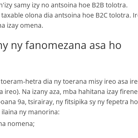
'izy samy izy no antsoina hoe B2B tolotra.
taxable olona dia antsoina hoe B2C tolotra. I
ana izay omena.
ny ny fanomezana asa ho
toeram-hetra dia ny toerana misy ireo asa ir
a ireo). Na izany aza, mba hahitana izay firen
a 9a, tsirairay, ny fitsipika sy ny fepetra h
a ilaina ny manorina:
ana nomena;