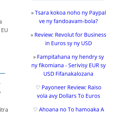
»
Tsara kokoa noho ny Paypal
ve ny fandoavam-bola?
a
y EU
»
Review: Revolut for Business
in Euros sy ny USD
»
Fampitahana ny hendry sy
ny fikomiana - Serivisy EUR sy
USD Fifanakalozana
y
♡
Payoneer Review: Raiso
y
vola avy Dollars To Euros
♡
Ahoana no To hamoaka A
itra