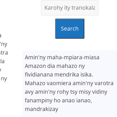
Search
a
'ny
tra
Amin'ny maha-mpiara-miasa
la
Amazon dia mahazo ny
y
fividianana mendrika isika.
 ny
Mahazo vaomiera amin'ny varotra
avy amin'ny rohy tsy misy vidiny
fanampiny ho anao ianao,
mandrakizay