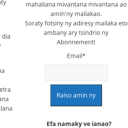
aty
mahaliana mivantana mivantana ao
amin'ny mailakao.
Soraty fotsiny ny adiresy mailaka eto
ambany ary tsindrio ny
 dia
Abonnement!
y
Email*
na
etra
Raiso amin ny
nana
olana
Efa namaky ve ianao?