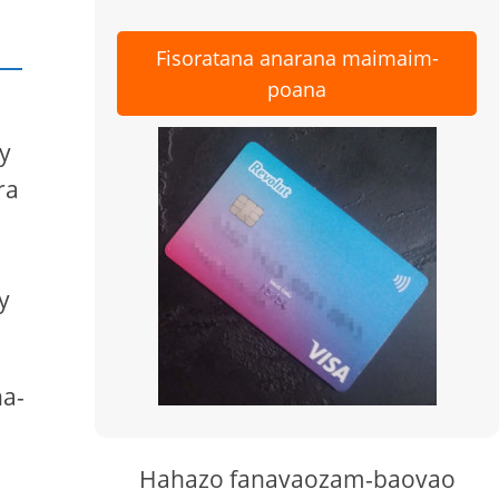
Fisoratana anarana maimaim-
poana
ny
ra
y
ha-
Hahazo fanavaozam-baovao