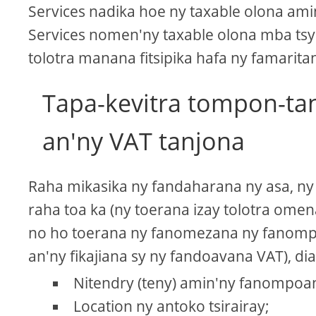
Services nadika hoe ny taxable olona amin
Services nomen'ny taxable olona mba tsy 
tolotra manana fitsipika hafa ny famarit
Tapa-kevitra tompon-ta
an'ny VAT tanjona
Raha mikasika ny fandaharana ny asa, ny 
raha toa ka (ny toerana izay tolotra omen
no ho toerana ny fanomezana ny fanompoan
an'ny fikajiana sy ny fandoavana VAT), di
Nitendry (teny) amin'ny fanompo
Location ny antoko tsirairay;