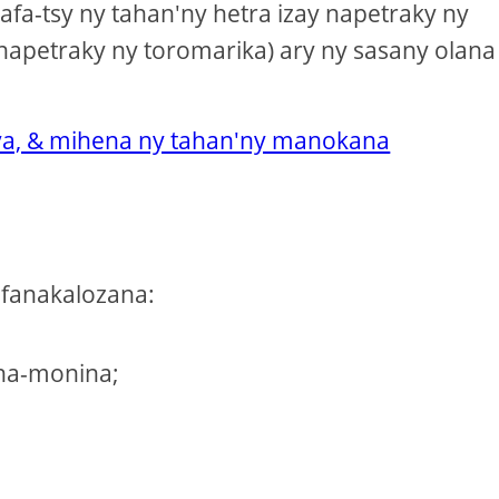
afa-tsy ny tahan'ny hetra izay napetraky ny
a napetraky ny toromarika) ary ny sasany olana
neva, & mihena ny tahan'ny manokana
fifanakalozana:
aha-monina;