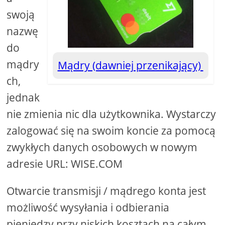
swoją
nazwę
do
mądry
Mądry (dawniej przenikający)
ch,
jednak
nie zmienia nic dla użytkownika. Wystarczy
zalogować się na swoim koncie za pomocą
zwykłych danych osobowych w nowym
adresie URL: WISE.COM
Otwarcie transmisji / mądrego konta jest
możliwość wysyłania i odbierania
pieniędzy przy niskich kosztach na całym