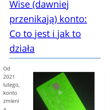
Wise (dawniej
przenikają) konto:
Co to jest i jak to
działa
Od
2021
lutego,
konto
zmieni
a