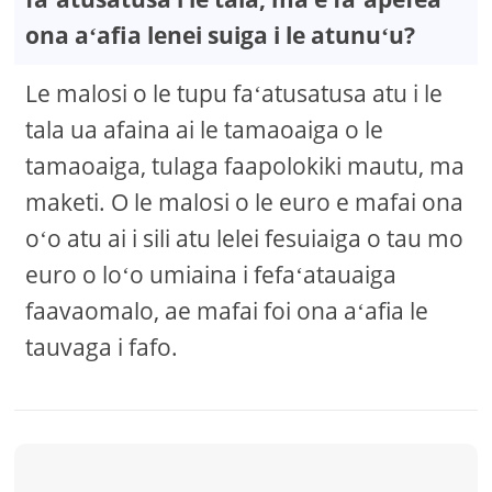
ona aʻafia lenei suiga i le atunuʻu?
Le malosi o le tupu faʻatusatusa atu i le
tala ua afaina ai le tamaoaiga o le
tamaoaiga, tulaga faapolokiki mautu, ma
maketi. O le malosi o le euro e mafai ona
oʻo atu ai i sili atu lelei fesuiaiga o tau mo
euro o loʻo umiaina i fefaʻatauaiga
faavaomalo, ae mafai foi ona aʻafia le
tauvaga i fafo.