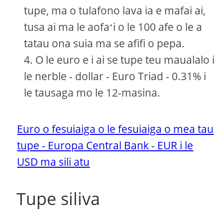
tupe, ma o tulafono lava ia e mafai ai,
tusa ai ma le aofaʻi o le 100 afe o le a
tatau ona suia ma se afifi o pepa.
O le euro e i ai se tupe teu maualalo i
le nerble - dollar - Euro Triad - 0.31% i
le tausaga mo le 12-masina.
Euro o fesuiaiga o le fesuiaiga o mea tau
tupe - Europa Central Bank - EUR i le
USD ma sili atu
Tupe siliva