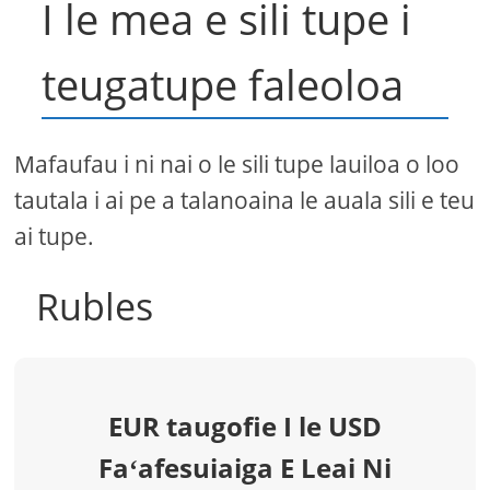
I le mea e sili tupe i
teugatupe faleoloa
Mafaufau i ni nai o le sili tupe lauiloa o loo
tautala i ai pe a talanoaina le auala sili e teu
ai tupe.
Rubles
EUR taugofie I le USD
Faʻafesuiaiga E Leai Ni