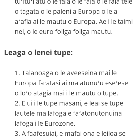
tuʻituʻi atu o le faia o le faia o le faia tele
o tagata o le paleni a Europa o le a
aʻafia ai le mautu o Europa. Ae i le taimi
nei, o le euro foliga foliga mautu.
Leaga o lenei tupe:
Talanoaga o le aveeseina mai le
Europa faʻatasi ai ma atunuʻu eseʻese
o loʻo atagia mai i le mautu o tupe.
E ui i le tupe masani, e leai se tupe
lautele ma lafoga e faʻatonutonuina
lafoga i le Eurozone.
A faafesuiai, e mafai ona e leiloa se