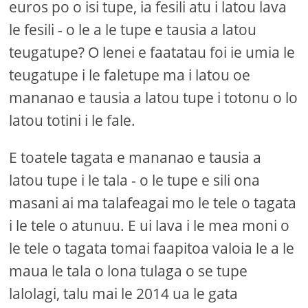
euros po o isi tupe, ia fesili atu i latou lava
le fesili - o le a le tupe e tausia a latou
teugatupe? O lenei e faatatau foi ie umia le
teugatupe i le faletupe ma i latou oe
mananao e tausia a latou tupe i totonu o lo
latou totini i le fale.
E toatele tagata e mananao e tausia a
latou tupe i le tala - o le tupe e sili ona
masani ai ma talafeagai mo le tele o tagata
i le tele o atunuu. E ui lava i le mea moni o
le tele o tagata tomai faapitoa valoia le a le
maua le tala o lona tulaga o se tupe
lalolagi, talu mai le 2014 ua le gata