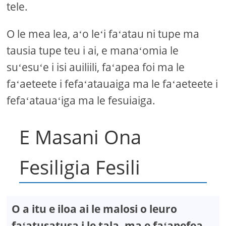
tele.
O le mea lea, aʻo leʻi faʻatau ni tupe ma
tausia tupe teu i ai, e manaʻomia le
suʻesuʻe i isi auiliili, faʻapea foi ma le
faʻaeteete i fefaʻatauaiga ma le faʻaeteete i
fefaʻatauaʻiga ma le fesuiaiga.
E Masani Ona
Fesiligia Fesili
O a itu e iloa ai le malosi o leuro
faʻatusatusa i le tala, ma e faʻapefea