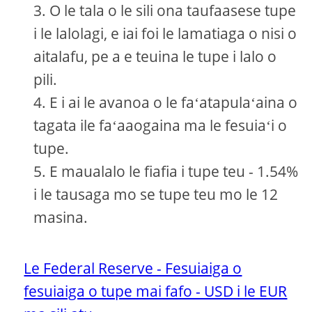
O le tala o le sili ona taufaasese tupe
i le lalolagi, e iai foi le lamatiaga o nisi o
aitalafu, pe a e teuina le tupe i lalo o
pili.
E i ai le avanoa o le faʻatapulaʻaina o
tagata ile faʻaaogaina ma le fesuiaʻi o
tupe.
E maualalo le fiafia i tupe teu - 1.54%
i le tausaga mo se tupe teu mo le 12
masina.
Le Federal Reserve - Fesuiaiga o
fesuiaiga o tupe mai fafo - USD i le EUR