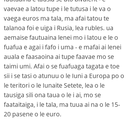
vaevae a latou tupe i le tutusa i le va o
vaega euros ma tala, ma afai tatou te
talanoa foi e uiga i Rusia, lea rubles. ua
aemaise fautuaina lenei mo i latou e le o
fuafua e agai i fafo i uma - e mafai ai lenei
auala e faasaoina ai tupe faavae mo se
taimi umi. Afai o se fuafuaga tagata e toe
sii i se tasi o atunuu o le Iuni a Europa po o
le teritori o le Iunaite Setete, lea o le
tausiga sili ona taua o le i ai, mo se
faataitaiga, i le tala, ma tuua ai na o le 15-
20 pasene o le euro.