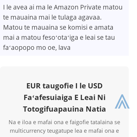
I le avea ai ma le Amazon Private matou
te mauaina mai le tulaga agavaa.
Matou te mauaina se komisi e amata
mai a matou fesoʻotaʻiga e leai se tau
faʻaopopo mo oe, lava
EUR taugofie I le USD
⩓
Faʻafesuiaiga E Leai Ni
Totogifuapauina Natia
Na e iloa e mafai ona e faigofie tatalaina se
multicurrency teugatupe lea e mafai ona e