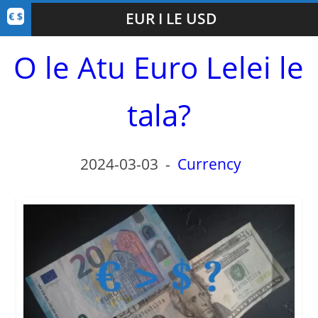
EUR I LE USD
O le Atu Euro Lelei le
tala?
2024-03-03
-
Currency