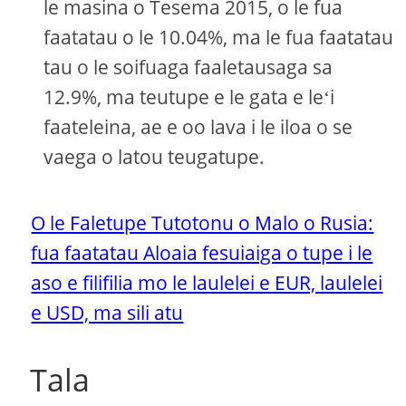
le masina o Tesema 2015, o le fua
faatatau o le 10.04%, ma le fua faatatau
tau o le soifuaga faaletausaga sa
12.9%, ma teutupe e le gata e leʻi
faateleina, ae e oo lava i le iloa o se
vaega o latou teugatupe.
O le Faletupe Tutotonu o Malo o Rusia:
fua faatatau Aloaia fesuiaiga o tupe i le
aso e filifilia mo le laulelei e EUR, laulelei
e USD, ma sili atu
Tala