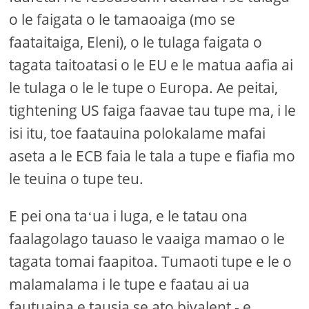
o le faigata o le tamaoaiga (mo se
faataitaiga, Eleni), o le tulaga faigata o
tagata taitoatasi o le EU e le matua aafia ai
le tulaga o le le tupe o Europa. Ae peitai,
tightening US faiga faavae tau tupe ma, i le
isi itu, toe faatauina polokalame mafai
aseta a le ECB faia le tala a tupe e fiafia mo
le teuina o tupe teu.
E pei ona taʻua i luga, e le tatau ona
faalagolago tauaso le vaaiga mamao o le
tagata tomai faapitoa. Tumaoti tupe e le o
malamalama i le tupe e faatau ai ua
fautuaina e tausia se ato bivalent - e