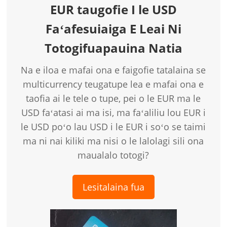
EUR taugofie I le USD
Faʻafesuiaiga E Leai Ni
Totogifuapauina Natia
Na e iloa e mafai ona e faigofie tatalaina se
multicurrency teugatupe lea e mafai ona e
taofia ai le tele o tupe, pei o le EUR ma le
USD faʻatasi ai ma isi, ma faʻaliliu lou EUR i
le USD poʻo lau USD i le EUR i soʻo se taimi
ma ni nai kiliki ma nisi o le lalolagi sili ona
maualalo totogi?
Lesitalaina fua