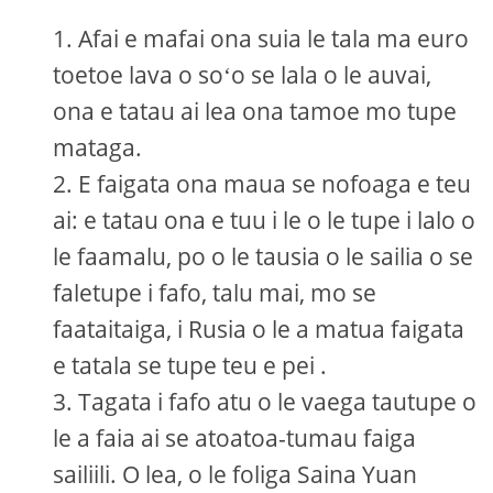
Afai e mafai ona suia le tala ma euro
toetoe lava o soʻo se lala o le auvai,
ona e tatau ai lea ona tamoe mo tupe
mataga.
E faigata ona maua se nofoaga e teu
ai: e tatau ona e tuu i le o le tupe i lalo o
le faamalu, po o le tausia o le sailia o se
faletupe i fafo, talu mai, mo se
faataitaiga, i Rusia o le a matua faigata
e tatala se tupe teu e pei .
Tagata i fafo atu o le vaega tautupe o
le a faia ai se atoatoa-tumau faiga
sailiili. O lea, o le foliga Saina Yuan