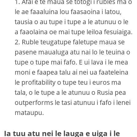
Afai e te maua se totogi i rubles ma o
le ae faaaluina lou faasaoina i latou,
tausia o au tupe i tupe a le atunuu o le
a faaolaina oe mai tupe leiloa fesuiaiga.
Ruble teugatupe faletupe maua se
pasene maualuga atu nai lo le teuina o
tupe o tupe mai fafo. E ui lava i le mea
moni e faapea talu ai nei ua faateleina
le profitability o tupe teu i euros ma
tala, o le tupe a le atunuu o Rusia pea
outperforms le tasi atunuu i fafo i lenei
mataupu.
Ia tuu atu nei le lauga e uiga i le