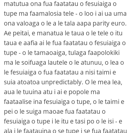
matutua ona fua faatatau o fesuiaiga o
tupe ma faamalosia tele - o loo i ai ua uma
ona valoaga o le a le tala aapa parity euro.
Ae peitai, e manatua le taua o le tele o itu
taua e aafia ai le fua faatatau o fesuiaiga o
tupe - o le tamaoaiga, tulaga faapolokiki
ma le soifuaga lautele o le atunuu, o lea o
le fesuiaiga o fua faatatau a nisi taimi e
suia atoatoa unpredictably. O le mea lea,
aua le tuuina atu i ai e popole ma
faataalise ina fesuiaiga o tupe, o le taimi e
pei o le suiga maoae fua faatatau o
fesuiaiga o tupe i le itu e tasi po o le isi - e
ala i le faatauina o se tupe i se fua faatatau