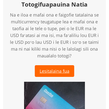
Totogifuapauina Natia
Na e iloa e mafai ona e faigofie tatalaina se
multicurrency teugatupe lea e mafai ona e
taofia ai le tele o tupe, pei o le EUR ma le
USD faʻatasi ai ma isi, ma faʻaliliu lou EUR i
le USD poʻo lau USD i le EUR i soʻo se taimi
ma ni nai kiliki ma nisi o le lalolagi sili ona
maualalo totogi?
Lesitalaina fua