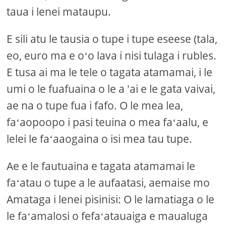
taua i lenei mataupu.
E sili atu le tausia o tupe i tupe eseese (tala,
eo, euro ma e oʻo lava i nisi tulaga i rubles.
E tusa ai ma le tele o tagata atamamai, i le
umi o le fuafuaina o le a 'ai e le gata vaivai,
ae na o tupe fua i fafo. O le mea lea,
faʻaopoopo i pasi teuina o mea faʻaalu, e
lelei le faʻaaogaina o isi mea tau tupe.
Ae e le fautuaina e tagata atamamai le
faʻatau o tupe a le aufaatasi, aemaise mo
Amataga i lenei pisinisi: O le lamatiaga o le
le faʻamalosi o fefaʻatauaiga e maualuga