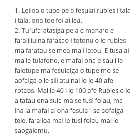
Leiloa o tupe pe a fesuiai rubles i tala
i tala, ona toe foi ai lea.
Tuʻufaʻatasiga pe a e manaʻo e
faʻaliliuina faʻasao i totonu o le rubles
ma faʻatau se mea ma i latou. E tusa ai
ma le tulafono, e mafai ona e sau i le
faletupe ma fesuiaiga o tupe mo se
aofaiga o le sili atu nai lo le 40 afe
rotabs. Mai le 40 i le 100 afe Rubles o le
a tatau ona suia ma se tusi folau, ma
ina ia mafai ai ona fesuiaʻi se aofaiga
tele, faʻailoa mai le tusi folau mai le
saogalemu.