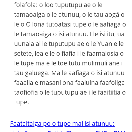
folafola: o loo tuputupu ae o le
tamaoaiga o le atunuu, o le tau aogā o
le o O lona tutoatasi tupe o le aafiaga o
le tamaoaiga o isi atunuu. I le isi itu, ua
uunaia ai le tuputupu ae o le Yuan e le
setete, lea e le o fiafia i le faamalosia o
le tupe ma e le toe tutu mulimuli ane i
tau galuega. Ma le aafiaga o isi atunuu
faaalia e masani ona faaiuina faafoliga
taofiofia o le tuputupu ae i le faaitiitia o
tupe.
Faataitaiga po o tupe mai isi atunuu: