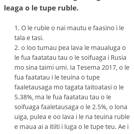
leaga o le tupe ruble.
O le ruble o nai mautu e faasino i le
tala e tasi.
o loo tumau pea lava le maualuga o
le fua faatatau tau o le soifuaga i Rusia
mo sina taimi umi. Ia Tesema 2017, o le
fua faatatau i le teuina o tupe
faaletausaga mo tagata taitoatasi o le
5.38%, ma le fua faatatau tau o le
soifuaga faaletausaga o le 2.5%, o lona
uiga, pulea e oo lava i le na teuina ruble
e maua ai a itiiti i luga o le tupe teu. Ae i