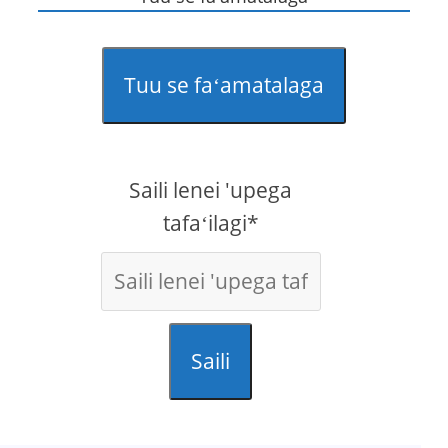
Tuu se faʻamatalaga
Saili lenei 'upega
tafaʻilagi*
Saili