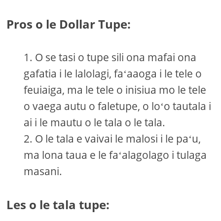
Pros o le Dollar Tupe:
O se tasi o tupe sili ona mafai ona
gafatia i le lalolagi, faʻaaoga i le tele o
feuiaiga, ma le tele o inisiua mo le tele
o vaega autu o faletupe, o loʻo tautala i
ai i le mautu o le tala o le tala.
O le tala e vaivai le malosi i le paʻu,
ma lona taua e le faʻalagolago i tulaga
masani.
Les o le tala tupe: