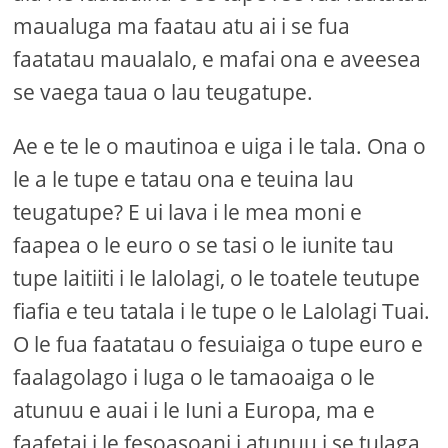
maualuga ma faatau atu ai i se fua
faatatau maualalo, e mafai ona e aveesea
se vaega taua o lau teugatupe.
Ae e te le o mautinoa e uiga i le tala. Ona o
le a le tupe e tatau ona e teuina lau
teugatupe? E ui lava i le mea moni e
faapea o le euro o se tasi o le iunite tau
tupe laitiiti i le lalolagi, o le toatele teutupe
fiafia e teu tatala i le tupe o le Lalolagi Tuai.
O le fua faatatau o fesuiaiga o tupe euro e
faalagolago i luga o le tamaoaiga o le
atunuu e auai i le Iuni a Europa, ma e
faafetai i le fesoasoani i atunuu i se tulaga