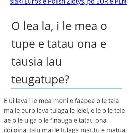
siaki Euros e Polish Zlotys, po EUR e PLN
O lea la, i le mea o
tupe e tatau ona e
tausia lau
teugatupe?
E ui lava i le mea moni e faapea o le tala
ma le euro lava tulaga le lelei, e le o le tele
ae o le uiga o le finauga e tatau ona
iloiloina, talu mai le tulaga mautu e matua