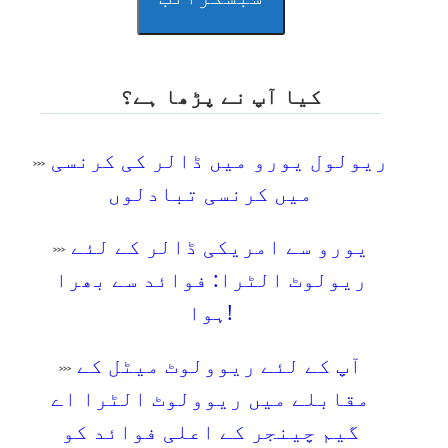
کیا آپ نے پڑھا ہے؟
ریولول یورو میں ڈالر کی کرنسی
⋙
میں کرنسی تبادلوں
یورو سے امریکی ڈالر کے لئے
⋙
ریولوٹ الٹرا: فوائد سے بھرا
ہوا!
آپ کے لئے ریوولوٹ میٹل کے
⋙
مقابلے میں ریوولوٹ الٹرا اے
گیم چینجر کے اعلی فوائد کو