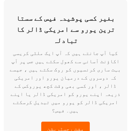
بغیر کسی پوشیدہ فیس کے سستا
ترین یورو سے امریکی ڈالر کا
تبادلہ
کیا آپ جانتے ہیں کہ آپ ایک ملٹی کریسی
اکاؤنٹ آسانی سے کھول سکتے ہیں جس پر آپ
بہت ساری کرنسیوں کو روک سکتے ہیں ، جیسے
کہ دوسروں کے درمیان یورو اور امریکی
ڈالر ، اور کسی بھی وقت کچھ یوروکس کے
ذریعہ اپنے یورو کو امریکی ڈالر یا اپنے
امریکی ڈالر کو یورو میں تبدیل کرسکتے
ہیں۔ فیس؟
مفت رجسٹریشن