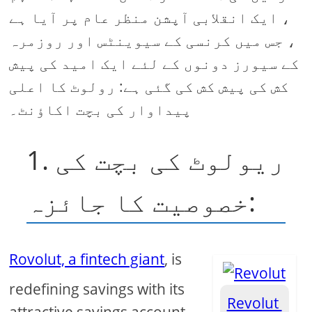
، ایک انقلابی آپشن منظر عام پر آیا ہے
، جس میں کرنسی کے سیوینٹس اور روزمرہ
کے سیورز دونوں کے لئے ایک امید کی پیش
کش کی پیش کش کی گئی ہے: رولوٹ کا اعلی
پیداوار کی بچت اکاؤنٹ۔
1. ریولوٹ کی بچت کی
خصوصیت کا جائزہ:
Rovolut, a fintech giant
, is
redefining savings with its
Revolut