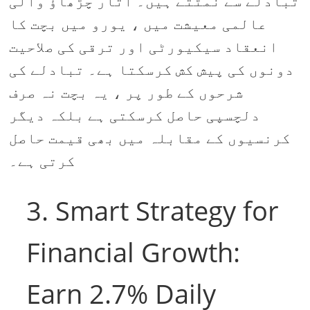
تبادلے سے نمٹتے ہیں۔ اتار چڑھاؤ والی
عالمی معیشت میں ، یورو میں بچت کا
انعقاد سیکیورٹی اور ترقی کی صلاحیت
دونوں کی پیش کش کرسکتا ہے۔ تبادلے کی
شرحوں کے طور پر ، یہ بچت نہ صرف
دلچسپی حاصل کرسکتی ہے بلکہ دیگر
کرنسیوں کے مقابلہ میں بھی قیمت حاصل
کرتی ہے۔
3. Smart Strategy for
Financial Growth:
Earn 2.7% Daily