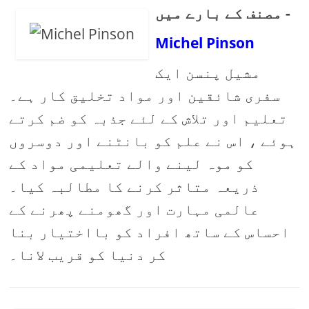
مصنف کے بارے میں -
Michel Pinson
مشیل پنسن ایک
سفری شائقین اور مواد تخلیق کار ہے۔
تعلیم اور تلاش کے لئے جذبہ کو ضم کرتے
ہوئے ، اس نے علم کو بانٹنے اور دوسروں
کو موہ لینے والے تعلیمی مواد کے
ذریعہ متاثر کرنے کا مطالبہ کیا۔
عالمی مہارت اور گھومنے پھرنے کے
احساس کے ساتھ افراد کو بااختیار بنا
کر دنیا کو قریب لانا۔