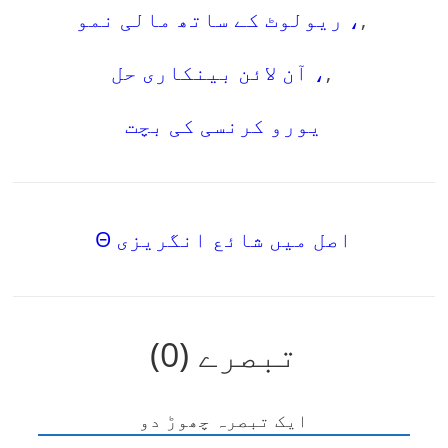
,
ریولوٹ کے ساتھ مالی نمو ،
,
آن لائن بینکاری حل ،
یورو کرنسی کی بچت
Θ اصل میں شائع انگریزی
تبصرے (0)
ایک تبصرہ چھوڑ دو