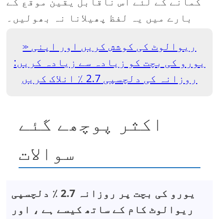
کمانے کے لئے اس ناقابل یقین موقع کے
بارے میں یہ لفظ پھیلانا نہ بھولیں۔
ریوالوٹ کی کوشش کریں اور اپنی
یورو کی بچت کو زیادہ سے زیادہ کریں:
روزانہ کی دلچسپی 2.7 ٪ انلاک کریں
اکثر پوچھے گئے
سوالات
یورو کی بچت پر روزانہ 2.7 ٪ دلچسپی
ریوالوٹ کام کے ساتھ کیسے ہے ، اور