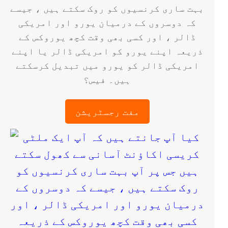
بہت ساری کرنسیوں کو روک سکتے ہیں ، جیسے
کہ دوسروں کے درمیان یورو اور امریکی
ڈالر ، اور کسی بھی وقت کچھ یوروکس کے
ذریعہ اپنے یورو کو امریکی ڈالر یا اپنے
امریکی ڈالر کو یورو میں تبدیل کرسکتے
ہیں۔ فیس؟
مفت رجسٹریشن