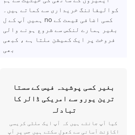
کوالیفائنگ خریداری سے کماتے ہیں۔
ہمیں آپ کے ل no کسی اضافی قیمت کے
بغیر ہمارے لنکس سے شروع ہونے والی
فروخت پر ایک کمیشن ملتا ہے ، کبھی
بھی
بغیر کسی پوشیدہ فیس کے سستا
ترین یورو سے امریکی ڈالر کا
تبادلہ
کیا آپ جانتے ہیں کہ آپ ایک ملٹی کریسی
اکاؤنٹ آسانی سے کھول سکتے ہیں جس پر آپ