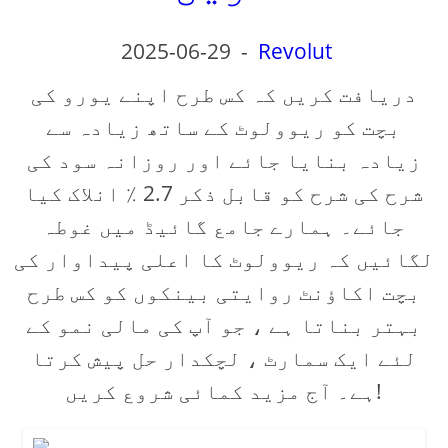
2025-06-29
-
Revolut
دریافت کریں کہ کس طرح اپنے یورو کی
بچت کو ریوولوٹ کے ساتھ زیادہ سے
زیادہ بنایا جائے اور روزانہ سود کی
شرح کی شرح کو قابل ذکر 2.7 ٪ انلاک کیا
جائے۔ ہمارے جامع گائیڈ میں غوطہ
لگائیں کہ ریوولوٹ کا اعلی پیداوار کی
بچت اکاؤنٹ روایتی بینکوں کو کس طرح
بہتر بناتا ہے ، جو آپ کی مالی نمو کے
لئے ایک سمارٹ ، لچکدار حل پیش کرتا
ہے۔ آج مزید کمائی شروع کریں!