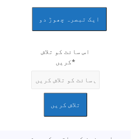
ایک تبصرہ چھوڑ دو
اس سائٹ کو تلاش
کریں*
تلاش کریں
ایمیزون کے ساتھی کی حیثیت سے ہم