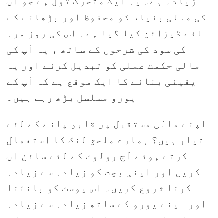
زیادہ ہے۔ یہ ایک متحرک ٹول ہے جو آپ
کی مالی بنیاد کو محفوظ اور بڑھانے کے
لئے ڈیزائن کیا گیا ہے۔ اس کی روز مرہ
کی سود کی شرحوں کے ساتھ ، یہ آپ کی
مالی حکمت عملی کو تبدیل کرنے اور یہ
یقینی بنانے کا ایک موقع ہے کہ آپ کے
یورو مسلسل بڑھ رہے ہیں۔
اپنے مالی مستقبل پر قابو پانے کے لئے
تیار ہیں؟ ہمارے ملحق لنک کا استعمال
کرتے ہوئے آج رولوٹ کے لئے سائن اپ
کریں اور اپنی بچت کو زیادہ سے زیادہ
کرنا شروع کریں۔ اس پوسٹ کو بانٹنا
اور اپنے یورو کے ساتھ زیادہ سے زیادہ