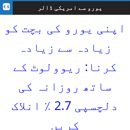
یورو سے امریکی ڈالر
اپنی یورو کی بچت کو
زیادہ سے زیادہ
کرنا: ریوولوٹ کے
ساتھ روزانہ کی
دلچسپی 2.7 ٪ انلاک
کریں