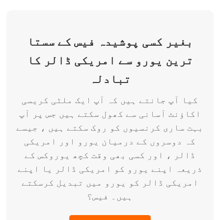
بغیر کسی پوشیدہ فیس کے سستا
ترین یورو سے امریکی ڈالر کا
تبادلہ
کیا آپ جانتے ہیں کہ آپ ایک ملٹی کریسی
اکاؤنٹ آسانی سے کھول سکتے ہیں جس پر آپ
بہت ساری کرنسیوں کو روک سکتے ہیں ، جیسے
کہ دوسروں کے درمیان یورو اور امریکی
ڈالر ، اور کسی بھی وقت کچھ یوروکس کے
ذریعہ اپنے یورو کو امریکی ڈالر یا اپنے
امریکی ڈالر کو یورو میں تبدیل کرسکتے
ہیں۔ فیس؟