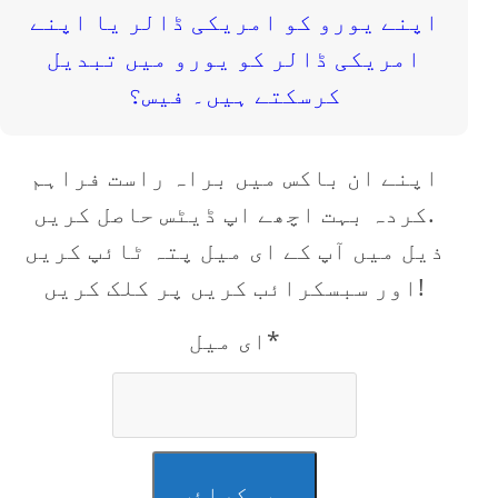
اپنے ان باکس میں براہ راست فراہم
کردہ بہت اچھے اپ ڈیٹس حاصل کریں.
ذیل میں آپ کے ای میل پتہ ٹائپ کریں
اور سبسکرائب کریں پر کلک کریں!
ای میل*
سبسکرائب