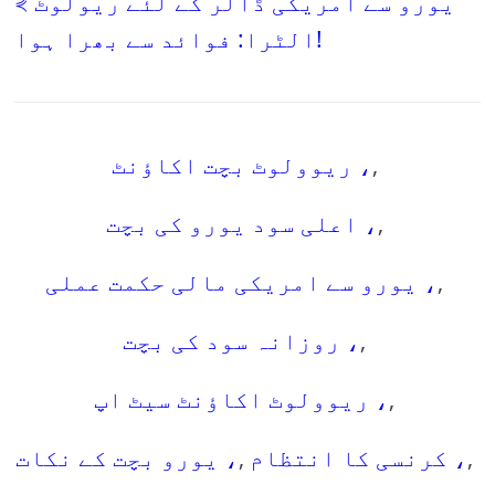
⋞ یورو سے امریکی ڈالر کے لئے ریولوٹ
الٹرا: فوائد سے بھرا ہوا!
,
ریوولوٹ بچت اکاؤنٹ ،
,
اعلی سود یورو کی بچت ،
,
یورو سے امریکی مالی حکمت عملی ،
,
روزانہ سود کی بچت ،
,
ریوولوٹ اکاؤنٹ سیٹ اپ ،
,
کرنسی کا انتظام ،
,
یورو بچت کے نکات ،