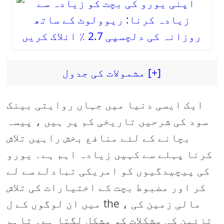
مشمولات کی جدول [+]
ایک ایسی دنیا میں جہاں روایتی بینک
سود کی شرحیں تاریخی کم پر ہیں ، پیسہ
بچانے کے لئے منافع بخش راہیں تلاش
کرنا پہلے سے کہیں زیادہ اہم ہے۔ یورو
کی پیچیدگیوں کو امریکی تبادلے سے لے
کر اور مضبوط بچت کے اختیارات کی تلاش
میں ان لوگوں کے ل the ، مالی زمین کی
تزئین کی مشکلات کو مشکل لگتا ہے۔ تاہم