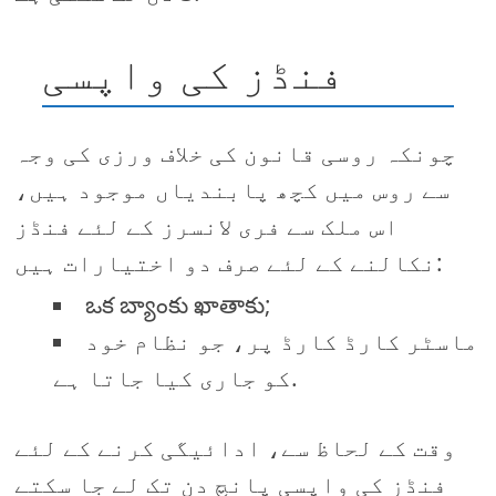
فنڈز کی واپسی
چونکہ روسی قانون کی خلاف ورزی کی وجہ
سے روس میں کچھ پابندیاں موجود ہیں،
اس ملک سے فری لانسرز کے لئے فنڈز
نکالنے کے لئے صرف دو اختیارات ہیں:
ఒక బ్యాంకు ఖాతాకు;
ماسٹر کارڈ کارڈ پر، جو نظام خود
کو جاری کیا جاتا ہے.
وقت کے لحاظ سے، ادائیگی کرنے کے لئے
فنڈز کی واپسی پانچ دن تک لے جا سکتے