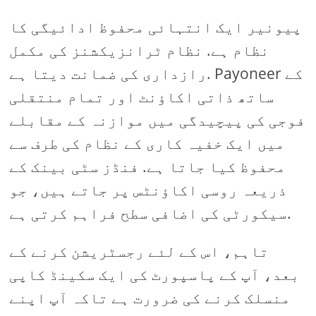
پیونیر ایک انتہائی محفوظ ادائیگی کا
نظام ہے. نظام ٹرانزیکشنز کی مکمل
رازداری کی ضمانت دیتا ہے. Payoneer کے
ساتھ ذاتی اکاؤنٹ اور تمام منتقلی
فوجی کی پیچیدگی میں موازنہ کے مقابلے
میں ایک خفیہ کاری کے نظام کی طرف سے
محفوظ کیا جاتا ہے. فنڈز سٹی بینک کے
ذریعہ روسی اکاؤنٹس پر جاتے ہیں، جو
سیکورٹی کی اضافی سطح فراہم کرتی ہے.
تاہم، اس کے لئے رجسٹریشن کرنے کے
بعد، آپ کے پاسپورٹ کی ایک سکینڈ کاپی
منسلک کرنے کی ضرورت ہے تاکہ آپ اپنے