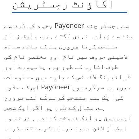
اکاؤنٹ رجسٹریشن
خود کی طرف سے، Payoneer سے رجسٹر چند
منٹ سے زیادہ نہیں لگتے ہیں. صارف زبان
منتخب کرنا ضروری ہے کے ساتھ ساتھ
لاطینی حروف میں نام اور مختصر نام کی
طرف اشارہ کے طور پر، پاسپورٹ اور
ڈرائیونگ لائسنس کے بارے میں معلومات.
اس کے علاوہ Payoneer میں، یہ سرگرمیوں
کی ایک قسم منتخب کرنے کے لئے ضروری
ہے. مثال کے طور پر اگر ایک شخص
ایمیزون پر ایک فروخت کنندہ ہے، تو وہ
ایک آن لائن بیچنے والے کو منتخب کرنا
چاہئے.