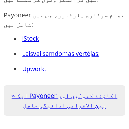
Payoneer نظام سرکاری پارٹنرز، جس میں
شامل ہیں:
iStock
Laisvai samdomas vertėjas;
Upwork.
ایک Payoneer اکاؤنٹ کھولیں اور
بین الاقوامی ادائیگی حاصل