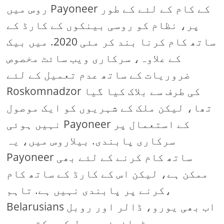
روس میں Payoneer کے کام کے لئے کے طور
پر، نظام کو روسی بینکوں کے کارڈ کے
ساتھ کام کرنا بند کر مئی 2020. میں بیک
کے علاوہ، سرکاری ویب سائٹ مخصوص
ضروریات کے ساتھ عدم تعمیل کے لئے
Roskomnadzor کی طرف سے بلاک کیا گیا
تھا، لیکن ملک کے شہریوں کو ایک موصول
نہیں ہوئی Payoneer کے استعمال پر
سرکاری پابندی. بیلاروس میں، یہ
Payoneer ساتھ کام کرنے کے لئے بھی
ممکن ہے، لیکن اس کے کارڈ کے ساتھ کام
کرنے پر پابندی نہیں ہے. تاہم،
Belarusians اب بھی یورو، ڈالر اور روبل
میں ٹرانسفر وصول کر سکتے ہیں.