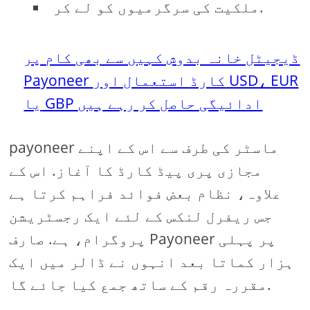
ملکیت کی سرگرمیوں کو لے کر.
ڈیجیٹل خانہ بدوش کہیں سے بھی کام پر
Payoneer کارڈ استعمال اور USD، EUR
یا GBP ادائیگی حاصل کر رہے ہیں
payoneer ماسٹر کی طرف سے اس کے اپنے
مجازی پری پیڈ کارڈ کا آغاز. اس کے
علاوہ، نظام بعض فوائد فراہم کرتا ہے
جس ریفرل لنکس کے لئے ایک رجسٹریشن
پروگرام، ہے. صارف Payoneer پر پہلی
ہزار کماتا بعد انہوں نے ڈالر میں ایک
مقررہ رقم کے ساتھ جمع کیا جائے گا.