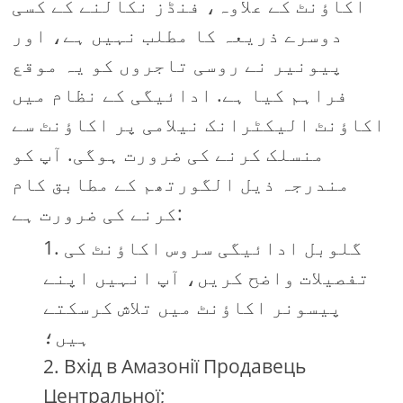
اکاؤنٹ کے علاوہ، فنڈز نکالنے کے کسی
دوسرے ذریعہ کا مطلب نہیں ہے، اور
پیونیر نے روسی تاجروں کو یہ موقع
فراہم کیا ہے. ادائیگی کے نظام میں
اکاؤنٹ الیکٹرانک نیلامی پر اکاؤنٹ سے
منسلک کرنے کی ضرورت ہوگی. آپ کو
مندرجہ ذیل الگورتھم کے مطابق کام
کرنے کی ضرورت ہے:
گلوبل ادائیگی سروس اکاؤنٹ کی
تفصیلات واضح کریں، آپ انہیں اپنے
پیسونر اکاؤنٹ میں تلاش کرسکتے
ہیں؛
Вхід в Амазонії Продавець
Центральної;