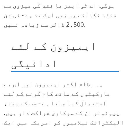
ہوگی. اے ٹی ایمز یا نقد کی میزوں سے
فنڈز نکالنے پر بھی ایک حد ہے - فی دن
2،500 ڈالر سے زیادہ نہیں.
ایمیزون کے لئے
ادائیگی
یہ نظام اکثر ایمیزون اور ای بے
مارکیٹوں کے ساتھ کام کرنے کے لئے
استعمال کیا جاتا ہے - سب کے بعد،
پیونونر ان کے سرکاری شراکت دار ہیں.
الیکٹرانک نیلامیوں کو امریکہ میں ایک