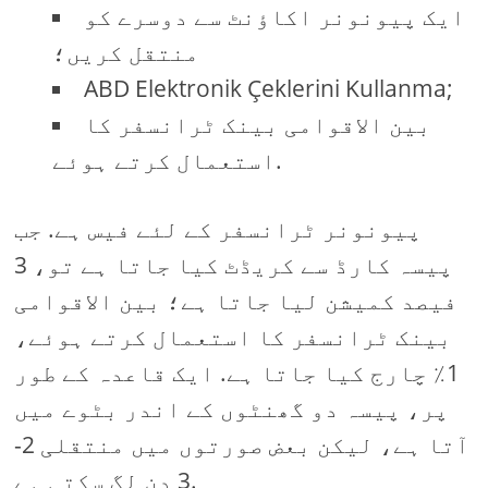
ایک پیونونر اکاؤنٹ سے دوسرے کو
منتقل کریں؛
ABD Elektronik Çeklerini Kullanma;
بین الاقوامی بینک ٹرانسفر کا
استعمال کرتے ہوئے.
پیونونر ٹرانسفر کے لئے فیس ہے. جب
پیسہ کارڈ سے کریڈٹ کیا جاتا ہے تو، 3
فیصد کمیشن لیا جاتا ہے؛ بین الاقوامی
بینک ٹرانسفر کا استعمال کرتے ہوئے،
1٪ چارج کیا جاتا ہے. ایک قاعدہ کے طور
پر، پیسہ دو گھنٹوں کے اندر بٹوے میں
آتا ہے، لیکن بعض صورتوں میں منتقلی 2-
3 دن لگ سکتی ہے.