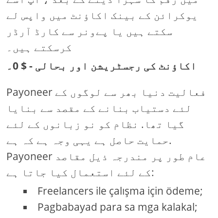
یوکرائن کے بینک اکاؤنٹ میں واپس لے
سکتے ہیں یا پےونر سے کارڈ آرڈر
کرسکتے ہیں۔
اکاؤنٹ کی رجسٹریشن اور بحالی - $ 0۔
Payoneer فعالیت دنیا بھر سے لوگوں کے
لئے دستیاب بنانے کے مقصد سے بنایا
گیا تھا. نظام کو نو زبانوں کے لئے
حمایت حاصل ہے یہی وجہ ہے کہ ہے.
Payoneer عام طور پر مندرجہ ذیل مقاصد
کے لئے استعمال کیا جاتا ہے:
Freelancers ile çalışma için ödeme;
Pagbabayad para sa mga kalakal;