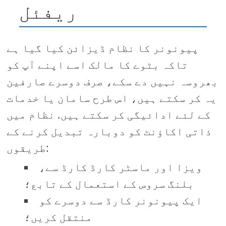
ریفئل
پیونونر کا نظام ڈیزائن کیا گیا ہے
تاکہ بٹوے کا مالک اسے اپنے آپ کو
بھروسہ نہیں دے سکے، صرف دوسرے صارفین
یہ کر سکتے ہیں، اس طرح سامان یا خدمات
کے لئے ادائیگی کر سکتے ہیں. نظام میں
ذاتی اکاؤنٹ کو دوبارہ تبدیل کرنے کے
طریقوں:
ویزا اور ماسٹر کارڈ کارڈ سے،
بلنگ سروس کے استعمال کے تابع؛
ایک پیونونر کارڈ سے دوسرے کو
منتقل کریں؛