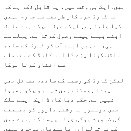
ہیں. ایک ہی وقت میں، یہ قابل ذکر ہے کہ
یہ کارڈ خود کار طریقے سے جاری نہیں
کیا جاتا ہے، لیکن صرف اس کے بعد صارف
اپنے پہلے پیسے وصول کرتا ہے. پہلے سے
ہی، انہیں اپنے آپ کو ٹیرف کے ساتھ
واقف کرنا پڑے گا اور کارڈ کے معاملے
سے اتفاق کرنا ہوگا.
لیکن کارڈ کی رسید کے ساتھ، مسائل بھی
پیدا ہوسکتے ہیں - یہ روس کو بھیجا
نہیں ہے. حکم دیا کارڈ ایک ایسے ملک
میں دوستوں یا رشتہ داروں کو بھیجنے
کی ضرورت ہوگی جہاں پیسے کے بارے میں
کوئی تالے اور پابندیاں موجود نہیں