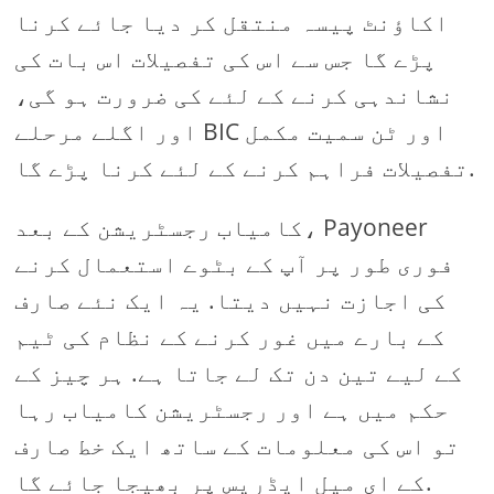
اکاؤنٹ پیسہ منتقل کر دیا جائے کرنا
پڑے گا جس سے اس کی تفصیلات اس بات کی
نشاندہی کرنے کے لئے کی ضرورت ہو گی،
اور اگلے مرحلے BIC اور ٹن سمیت مکمل
تفصیلات فراہم کرنے کے لئے کرنا پڑے گا.
کامیاب رجسٹریشن کے بعد، Payoneer
فوری طور پر آپ کے بٹوے استعمال کرنے
کی اجازت نہیں دیتا. یہ ایک نئے صارف
کے بارے میں غور کرنے کے نظام کی ٹیم
کے لیے تین دن تک لے جاتا ہے. ہر چیز کے
حکم میں ہے اور رجسٹریشن کامیاب رہا
تو اس کی معلومات کے ساتھ ایک خط صارف
کے ای میل ایڈریس پر بھیجا جائے گا.