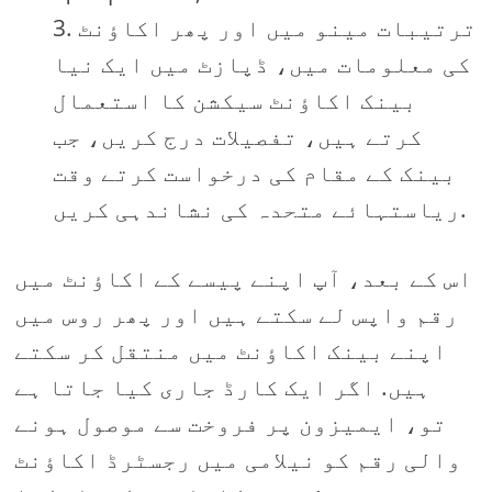
ترتیبات مینو میں اور پھر اکاؤنٹ
کی معلومات میں، ڈپازٹ میں ایک نیا
بینک اکاؤنٹ سیکشن کا استعمال
کرتے ہیں، تفصیلات درج کریں، جب
بینک کے مقام کی درخواست کرتے وقت
ریاستہائے متحدہ کی نشاندہی کریں.
اس کے بعد، آپ اپنے پیسے کے اکاؤنٹ میں
رقم واپس لے سکتے ہیں اور پھر روس میں
اپنے بینک اکاؤنٹ میں منتقل کر سکتے
ہیں. اگر ایک کارڈ جاری کیا جاتا ہے
تو، ایمیزون پر فروخت سے موصول ہونے
والی رقم کو نیلامی میں رجسٹرڈ اکاؤنٹ