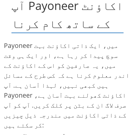
آپ Payoneer اکاؤنٹ
کے ساتھ کام کرنا
Payoneer میں، ایک ذاتی اکاؤنٹ بہت
سوچ پیدا کر رہا ہے، اور ایک ہی وقت
میں، یہ صارفین کو اس کے اکاؤنٹ کے
اندر معلوم کرنا ہے کہ کس طرح کے مسائل
ہیں کبھی نہیں، لہذا آسان ہے. آپ
Payoneer اکاؤنٹ کھولنے بہت آسان ہے،
صرف لاگ ان کے بٹن پر کلک کریں. آپ کو آپ
کے ذاتی اکاؤنٹ میں مندرجہ ذیل چیزیں
کر سکتے ہیں: