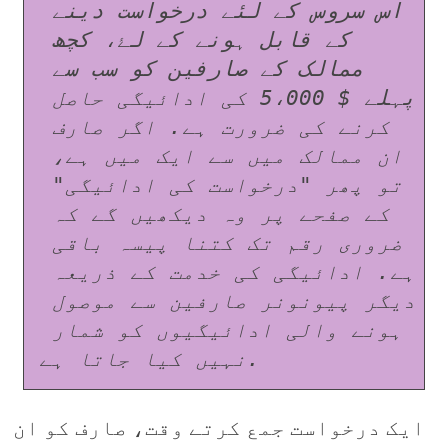
اس سروس کے لئے درخواست دینے 
کے قابل ہونے کے لۓ، کچھ 
ممالک کے صارفین کو سب سے 
پہلے $ 5،000 کی ادائیگی حاصل 
کرنے کی ضرورت ہے. اگر صارف 
ان ممالک میں سے ایک میں ہے، 
تو پھر "درخواست کی ادائیگی" 
کے صفحے پر وہ دیکھیں گے کہ 
ضروری رقم تک کتنا پیسہ باقی 
ہے. ادائیگی کی خدمت کے ذریعہ 
دیگر پیونونر صارفین سے موصول 
ہونے والی ادائیگیوں کو شمار 
نہیں کیا جاتا ہے.
ایک درخواست جمع کرتے وقت، صارف کو ان