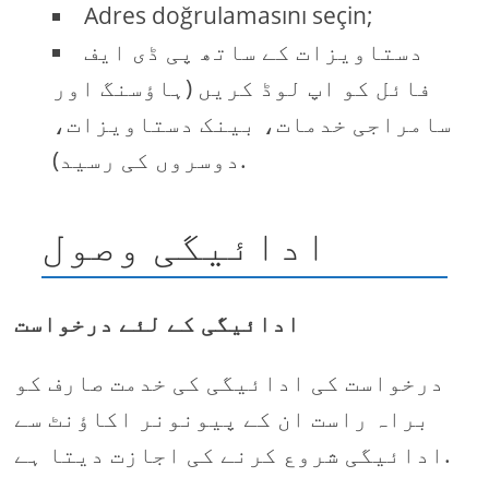
Adres doğrulamasını seçin;
دستاویزات کے ساتھ پی ڈی ایف
فائل کو اپ لوڈ کریں (ہاؤسنگ اور
سامراجی خدمات، بینک دستاویزات،
دوسروں کی رسید).
ادائیگی وصول
ادائیگی کے لئے درخواست
درخواست کی ادائیگی کی خدمت صارف کو
براہ راست ان کے پیونونر اکاؤنٹ سے
ادائیگی شروع کرنے کی اجازت دیتا ہے.