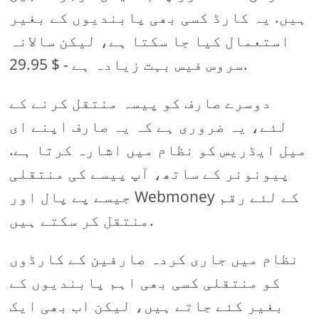
ہیں. یہ کارڈ کسی بھی پابندیوں کے بغیر
استعمال کیا جا سکتا ہے، لیکن سالانہ
سروس فیس بہت زیادہ ہے - $ 29.95.
دوسرے صارف کو پیسہ منتقل کرنے کے
لئے، یہ ضروری ہے کہ یہ صارف اپنے ای
میل ایڈریس کو نظام میں اشارہ کرتا ہے.
پیونونر کے ساتھ، آپ پیسے کی منتقلی
جیسے پے پال اور Webmoney کے لئے رقم
منتقل کر سکتے ہیں.
نظام میں جاری کردہ صارفین کے کارڈوں
کو منتقلی کسی بھی اہم پابندیوں کے
بغیر کئے جاتے ہیں، لیکن اب بھی ایک