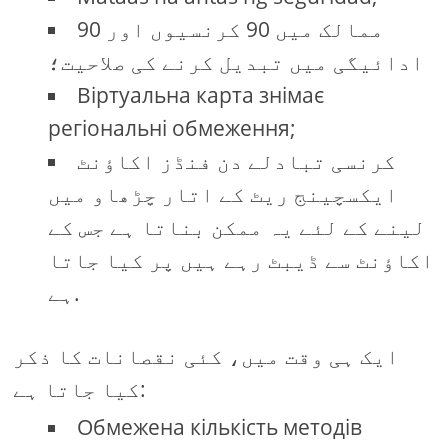
90 ممالک میں 90 کرنسیوں اور
ادائیگی میں تبدیل کرنے کی صلاحیت؛
Віртуальна карта знімає
регіональні обмеження;
کرنسی تبادلے دن فنڈز اکاؤنٹ
ایکسچینج ریٹ کے اتار چڑھاو میں
لینے کے لئے یہ ممکن بناتا ہے جس کے
اکاؤنٹ سے ڈیبٹ رہے ہیں پر کیا جاتا
ہے.
ایک ہی وقت میں، کئی نقصانات کا ذکر
کیا جاتا ہے:
Обмежена кількість методів