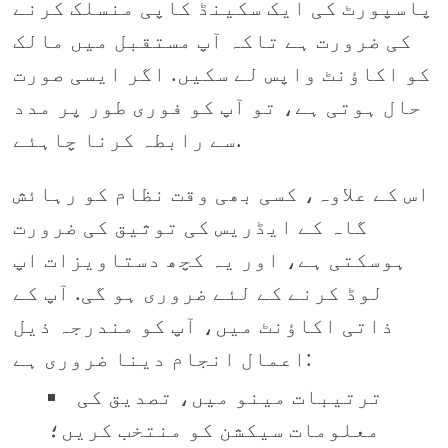
پاسپورٹ کی ایک سکینڈ کاپی منسلک کرنے
کی ضرورت ہے تاکہ آپ مستقبل میں مالک
کو اکاؤنٹ واپس لے سکیں. اگر ایسی صورت
حال ہوتی ہے، تو آپ کو فوری طور پر مدد
سے رابطہ کرنا چاہئے.
اس کے علاوہ، کسی بھی وقت نظام کو رہائش
گاہ کے ایڈریس کی توثیق کی ضرورت
ہوسکتی ہے، اور یہ کچھ دستاویزات اپ
لوڈ کرنے کے لئے ضروری ہو گی. آپ کے
ذاتی اکاؤنٹ میں، آپ کو مندرجہ ذیل
اعمال انجام دینا ضروری ہے:
ترتیبات مینو میں، تصدیق کی
معلومات سیکشن کو منتخب کریں؛