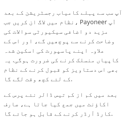
آپ سب سے پہلے کامیاب رجسٹریشن کے بعد
نظام میں لاگ ان کریں جب، Payoneer آپ
مزید دو اضافی سیکیورٹی سوالات کی
وضاحت کرنے سے پوچھیں گے، اور اس کے
علاوہ اپنے پاسپورٹ کی اسکین شدہ
کاپیاں منسلک کرنے کی ضرورت ہوگی. یہ
بھی اس دستاویز کو قبول کرنے کے نظام
کے لئے کچھ وقت لگے گا.
بعد میں کم از کم تیس ڈالر نئے پرس کے
اکاؤنٹ میں جمع کیا جاتا ہے، صارف
کارڈ آرڈر کرنے کے قابل ہو جائے گا.