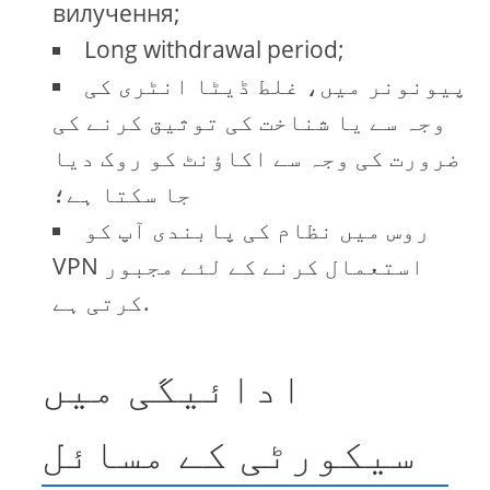
вилучення;
Long withdrawal period;
پیونونر میں، غلط ڈیٹا انٹری کی
وجہ سے یا شناخت کی توثیق کرنے کی
ضرورت کی وجہ سے اکاؤنٹ کو روک دیا
جا سکتا ہے؛
روس میں نظام کی پابندی آپ کو
VPN استعمال کرنے کے لئے مجبور
کرتی ہے.
ادائیگی میں
سیکورٹی کے مسائل