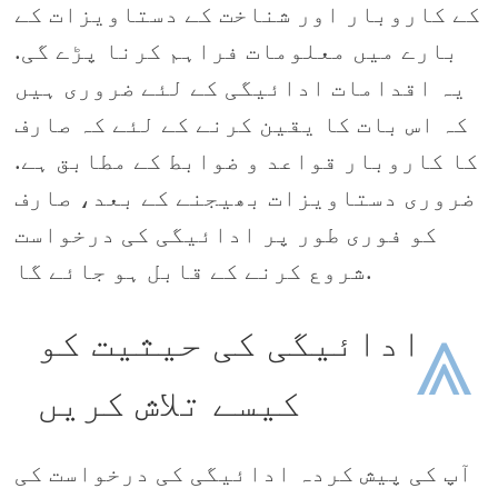
کے کاروبار اور شناخت کے دستاویزات کے
بارے میں معلومات فراہم کرنا پڑے گی.
یہ اقدامات ادائیگی کے لئے ضروری ہیں
کہ اس بات کا یقین کرنے کے لئے کہ صارف
کا کاروبار قواعد و ضوابط کے مطابق ہے.
ضروری دستاویزات بھیجنے کے بعد، صارف
کو فوری طور پر ادائیگی کی درخواست
شروع کرنے کے قابل ہو جائے گا.
⩓
ادائیگی کی حیثیت کو
کیسے تلاش کریں
آپ کی پیش کردہ ادائیگی کی درخواست کی