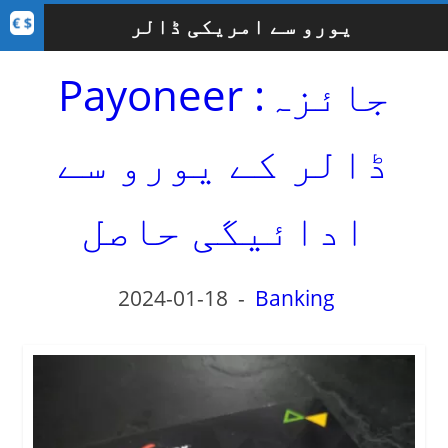
یورو سے امریکی ڈالر
Payoneer جائزہ:
ڈالر کے یورو سے
ادائیگی حاصل
2024-01-18
-
Banking