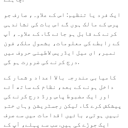
ایک فرد یا تنظیم: اس کے علاوہ، صارف جو
پرس کے مالک ہوں گے اس بات کی نشاندہی
کرنے کے قابل ہو جائے گا. کے علاوہ، آپ
کے رابطے کی معلومات، بشمول ملک، فون
نمبر، ای میل ایڈریس لاطینی حروف میں
درج کرنے کی ضرورت ہو گی.
کامیابی مندرجہ بالا اعداد و شمار کے
داخل ہونے کے بعد، نظام کے ساتھ آئے
اور ایک مضبوط پاس ورڈ درج کرنے کی
پیشکش کرے گا. لیکن رجسٹریشن وہاں ختم
نہیں ہوتی، بائیں اقدامات میں سے صرف
ایک جوڑے کی ہیں. سب سے پہلے، آپ کے