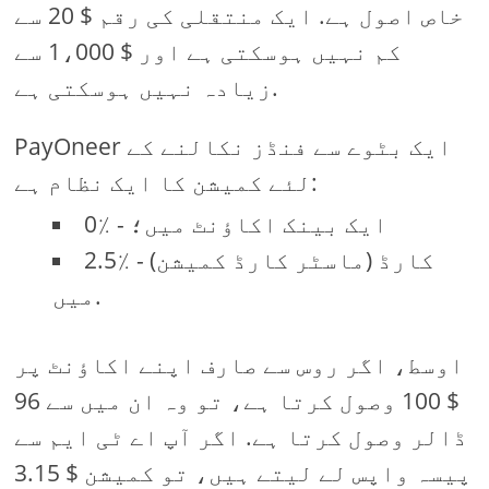
خاص اصول ہے. ایک منتقلی کی رقم $ 20 سے
کم نہیں ہوسکتی ہے اور $ 1،000 سے
زیادہ نہیں ہوسکتی ہے.
PayOneer ایک بٹوے سے فنڈز نکالنے کے
لئے کمیشن کا ایک نظام ہے:
0٪ - ایک بینک اکاؤنٹ میں؛
2.5٪ - کارڈ (ماسٹر کارڈ کمیشن)
میں.
اوسط، اگر روس سے صارف اپنے اکاؤنٹ پر
$ 100 وصول کرتا ہے، تو وہ ان میں سے 96
ڈالر وصول کرتا ہے. اگر آپ اے ٹی ایم سے
پیسہ واپس لے لیتے ہیں، تو کمیشن $ 3.15