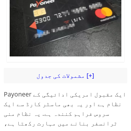
مشمولات کی جدول [+]
Payoneer ایک مقبول امریکی ادائیگی کے
نظام ہے اور یہ بھی ماسٹر کارڈ سے ایک
سروس فراہم کنندہ ہے. یہ نظام منی
ٹرانسفر بنانے میں مہارت رکھتا ہے،