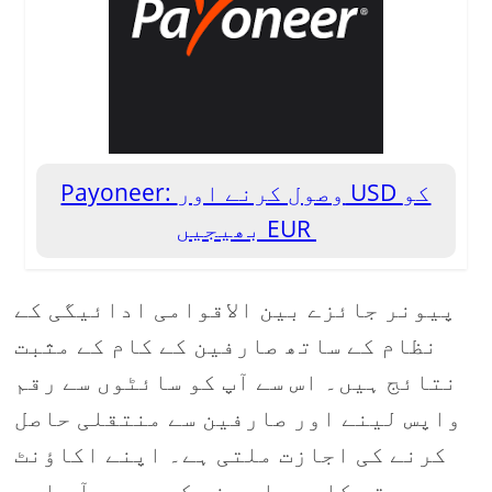
Payoneer: وصول کرنے اور USD کو
بھیجیں EUR
پیونر جائزے بین الاقوامی ادائیگی کے
نظام کے ساتھ صارفین کے کام کے مثبت
نتائج ہیں۔ اس سے آپ کو سائٹوں سے رقم
واپس لینے اور صارفین سے منتقلی حاصل
کرنے کی اجازت ملتی ہے۔ اپنے اکاؤنٹ
میں رقم کا سہرا دینے کے بعد ، آپ اسے