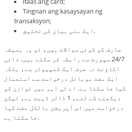
Itaas ang card;
Tingnan ang kasaysayan ng
transaksyon;
ایک منی بیان کی تخلیق.
صارف کو کوئی سوالات ہیں، تو وہ ہمیشہ
24/7 سپورٹ سے رابطہ کر سکتے ہیں. ذاتی
اکاؤنٹ نہ صرف ایک کمپیوٹر سے، بلکہ
ایک مفت موبائل درخواست سے استعمال
کیا جا سکتا ہے. اے ٹی ایم میں توازن کو
دیکھنے کے لئے، 1 ڈالر ڈیبٹ ہے، لیکن
درخواست میں اس آپریشن بالکل مفت کیا
جا سکتا ہے.