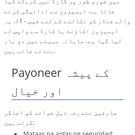
میں فوری طور پر کارڈ میں کریڈٹ کیا
جاتا ہے. ایمیزون سے ادائیگی کرنے
والے فنڈز کو نکالنے کے لئے فیس - 1٪. یہ
ایمیزون اکاؤنٹ یا کارڈ سے واپس لے
لیا گیا ہے. ماہانہ مہینے میں دو بار
بنائے جاتے ہیں.
Payoneer کے پیشہ
اور خیال
صارفین مندرجہ ذیل فوائد کو اجاگر
کرتے ہیں:
Mataas na antas ng seguridad;