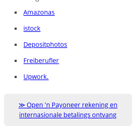
Amazonas
istock
Depositphotos
Freiberufler
Upwork.
Open 'n Payoneer rekening en
internasionale betalings ontvang