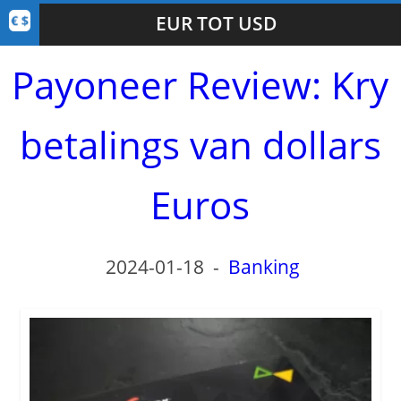
EUR TOT USD
Payoneer Review: Kry
betalings van dollars
Euros
2024-01-18
-
Banking