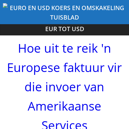
EUR TOT USD
Hoe uit te reik 'n
Europese faktuur vir
die invoer van
Amerikaanse
Services