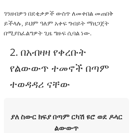
ገንዘብዎን በደቂቃዎች ውስጥ ለመቀበል መጠበቅ
ይችላሉ, ይህም ዓለም አቀፍ ግብይት ማዘጋጀት
በሚያስፈልግዎት ጊዜ ግዙፍ ሲባል ነው.
2. በአብዛዛ የቀረቡት
የልውውጥ ተመኖች በጣም
ተወዳዳሪ ናቸው
ያለ ስውር ክፍያ በጣም ርካሽ ዩሮ ወደ ዶላር
ልውውጥ