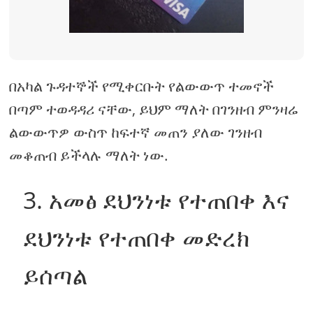
በአካል ጉዳተኞች የሚቀርቡት የልውውጥ ተመኖች
በጣም ተወዳዳሪ ናቸው, ይህም ማለት በገንዘብ ምንዛሬ
ልውውጥዎ ውስጥ ከፍተኛ መጠን ያለው ገንዘብ
መቆጠብ ይችላሉ ማለት ነው.
3. አመፅ ደህንነቱ የተጠበቀ እና
ደህንነቱ የተጠበቀ መድረክ
ይሰጣል