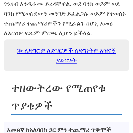
ገንዘብ እንዲቆሙ ይረዳቸዋል. ወደ ባንክ ወይም ወደ
ባንክ የሚወስደውን መንገድ ይፈልጋሉ ወይም የተወሰኑ
ተጨማሪ ተጨማሪዎችን የሚፈልጉ ከሆነ, አመፅ
ለእርስዎ ፍጹም ምርጫ ሊሆን ይችላል.
ለድግሮዎ ለድግሮዎች ለድግነትዎ አዝናኝ
ያድርጉት
ተዘውትረው የሚጠየቁ
ጥያቄዎች
አመጸኛ ከአለባበስ ጋር ምን ተጨማሪ ጥቅሞች