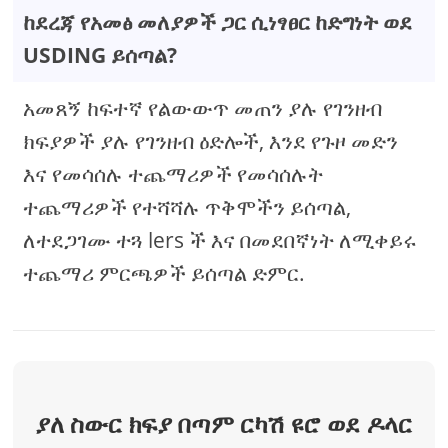
ከደረጃ የአመፅ መለያዎች ጋር ሲነፃፀር ከድግነት ወደ
USDING ይሰጣል?
አመጸኝ ከፍተኛ የልውውጥ መጠን ያሉ የገንዘብ
ክፍያዎች ያሉ የገንዘብ ዕድሎች, እንደ የጉዞ መድን
እና የመሳሰሉ ተጨማሪዎች የመሳሰሉት
ተጨማሪዎች የተሻሻሉ ጥቅሞችን ይሰጣል,
ለተደጋገሙ ተጓ lers ች እና በመደበኛነት ለሚቀይሩ
ተጨማሪ ምርጫዎች ይሰጣል ድምር.
ያለ ስውር ክፍያ በጣም ርካሽ ዩሮ ወደ ዶላር