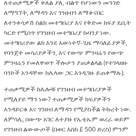
ለተጠቃሚዎች ቀለል ያለ, ብልጥ የሆነውን መንገድ
ለማግኘት, ለማዳን እና ገንዘብን ለማቀናበር
ለተንቀሳቃሽ ስልክ መተግበሪያ እና የቅድመ ክፍያ ዴቢት
ካርድ የሚሰጥ የገንዘብ መተግበሪያ ኩባንያ ነው.
መተግበሪያው ልክ እንደ እውነተኛ-ጊዜ ማሳለፊያዎች,
የባንጀት መሳሪያዎችን, እና የውጭ ምንዛሬን የውጭ
ምንዛሬን የመለዋወጥ ችሎታን ያጠቃልላል (የተገላዘዙ
ባንኮች አንዳቸው ከሌላው ጋር እንዲገዙ ይጠቀማሉ).
ተጠቃሚዎች ከሌሎቹ የገንዘብ መተግበሪያዎች
የሚለያይ ማን ነው? ተጠቃሚዎች ክፍያዎችን
እንዳይርቁ እና ገንዘብ ለማዳን የሚያስችል ትኩረት ነው.
ለምሳሌ, በውጭ አገር ለተያዙ የኤቲኤም ወረራ ወይም
የገንዘብ ልውውጦች (በወር እስከ £ 500 ድረስ) ምንም