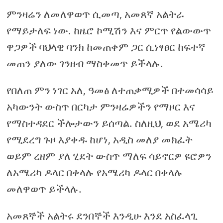
ምንዛሬን ለመለዋወጥ ሲመጣ, አመጸኛ አልትራ
የማይታለፍ ነው. ከዜሮ ኮሚሽን እና ምርጥ የልውውጥ
ዋጋዎች ባህላዊ ባንክ ከመጠቀም ጋር ሲነፃፀር ከፍተኛ
መጠን ያለው ገንዘብ ማስቀመጥ ይችላሉ.
የበለጠ ምን ነገር አለ, ዓመፅ ለተጠቃሚዎች በተመሳሳይ
አካውንት ውስጥ በርካታ ምንዛሬዎችን የማዞር እና
የማስተዳደር ችሎታውን ይሰጣል. ስለዚህ, ወደ አሜሪካ
የሚደረግ ጉዞ እያቀዱ ከሆነ, አዲስ መለያ መክፈት
ወይም ረዘም ያለ ሂደት ውስጥ ማለፍ ሳይኖርዎ ዩሮዎን
ለአሜሪካ ዶላር በቀላሉ የአሜሪካ ዶላር በቀላሉ
መለዋወጥ ይችላሉ.
አመጸኞች አልትሩ ደንበኞች እንዲሁ እንደ አስፈላጊ