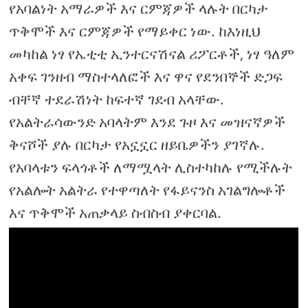
የአባልነት አማራዎች እና ርምጃዎች ላሉት በርካታ
ጥቅሞች እና ርምጃዎች የማይቀር ነው. ከእነዚህ
መካከል ነፃ የኤቲቲ ኢንተርናሽናል ሪፖርቶች, ነፃ ዓለም
አቀፍ ገንዘብ ማስተላለፎች እና ዋና የደንበኞች ድጋፍ
ብቸኛ ተደራሽነት ከፍተኛ ገደብ አላቸው.
የአልትራሳውንድ አባላትም እንደ ጉዞ እና መዝናኛዎች
ቅናሾች ያሉ በርካታ የአኗኗር ዘይቤዎችን ያገኛሉ.
የአባላቱን ፍላጎቶች ለማሟላት ሊስተካከሉ የሚችሉት
የአልሎት አልትራ የተዋጣለት የፋይናንስ አገልግሎቶች
እና ጥቅሞች አጠቃላይ ስብስብ ያቀርባል.