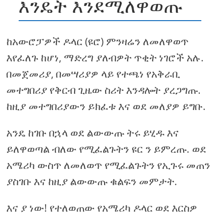
እንዴት እንደሚለዋወጡ
ከአውሮፓዎች ዶላር (ዩሮ) ምንዛሬን ለመለዋወጥ
እየፈለጉ ከሆነ, ማድረግ ያለብዎት ጥቂት ነገሮች አሉ.
በመጀመሪያ, በመሣሪያዎ ላይ የተጫነ የአቅራቢ
መተግበሪያ የቅርብ ጊዜው ስሪት እንዳሎት ያረጋግጡ.
ከዚያ መተግበሪያውን ይክፈቱ እና ወደ መለያዎ ይግቡ.
አንዴ ከገቡ በኋላ ወደ ልውውጡ ትሩ ይሂዱ እና
ይለዋወጣል ብለው የሚፈልጉትን ዩር ን ይምረጡ. ወደ
አሜሪካ ውስጥ ለመለወጥ የሚፈልጉትን የኢጉሩ መጠን
ያስገቡ እና ከዚያ ልውውጡ ቁልፍን መምታት.
እና ያ ነው! የተለወጠው የአሜሪካ ዶላር ወደ እርስዎ