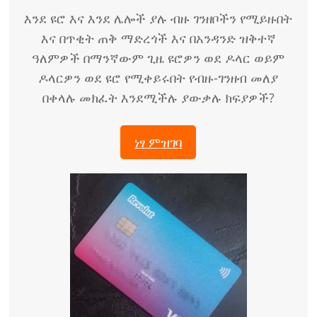
እንደ ዩሮ እና እንደ ሌሎች ያሉ ብዙ ገንዘቦችን የሚይዙበት
እና በጥቂት ጠቅ ማድረጎች እና በአንዳንድ ዝቅተኛ
ዓለምዎች በማንኛውም ጊዜ ዩሮዎን ወደ ዶላር ወይም
ዶላርዎን ወደ ዩሮ የሚቀይሩበት የብዙ-ገንዘብ መለያ
በቀላሉ መክፈት እንደሚችሉ ያውቃሉ ክፍያዎች?
ነፃ ምዝገባ