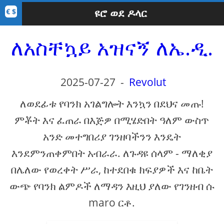
ዩሮ ወደ ዶላር
ለአስቸኳይ አዝናኝ ለኤ.ዲ.
2025-07-27
-
Revolut
ለወደፊቱ የባንክ አገልግሎት እንኳን በደህና መጡ!
ምቾት እና ፈጠራ በእጅዎ በሚሄድበት ዓለም ውስጥ
አንድ መተግበሪያ ገንዘባችንን እንዴት
እንደምንጠቀምበት አብራራ. ለጉዳዩ ሰላም - ማለቂያ
በሌለው የወረቀት ሥራ, ከተደበቁ ክፍያዎች እና ከቤት
ውጭ የባንክ ልምዶች ለማዳን እዚህ ያለው የገንዘብ ሱ
maro ርቶ.