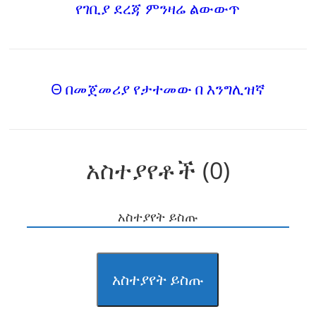
የገቢያ ደረጃ ምንዛሬ ልውውጥ
Θ በመጀመሪያ የታተመው በ እንግሊዝኛ
አስተያየቶች (0)
አስተያየት ይስጡ
አስተያየት ይስጡ