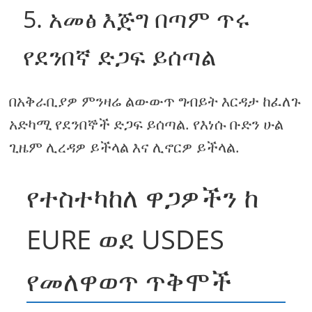
5. አመፅ እጅግ በጣም ጥሩ
የደንበኛ ድጋፍ ይሰጣል
በአቅራቢያዎ ምንዛሬ ልውውጥ ግብይት እርዳታ ከፈለጉ
አድካሚ የደንበኞች ድጋፍ ይሰጣል. የእነሱ ቡድን ሁል
ጊዜም ሊረዳዎ ይችላል እና ሊኖርዎ ይችላል.
የተስተካከለ ዋጋዎችን ከ
EURE ወደ USDES
የመለዋወጥ ጥቅሞች