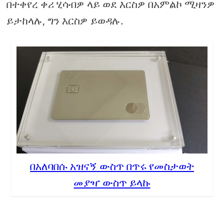
በተቀየረ ቀሪ ሂሳብዎ ላይ ወደ እርስዎ በአምልኮ ሚዛንዎ
ይታከላሉ, ግን እርስዎ ይወዳሉ.
በአለባበሱ አዝናኝ ውስጥ በጥሩ የመስታወት
መያዣ ውስጥ ይላኩ