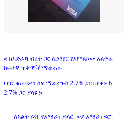
⋞ ከአድራሻ ብረት ጋር ሲነፃፀር የአምልኮው አልትራ
ከፍተኛ ጥቅሞች ማቋረጡ
የዩሮ ቁጠባዎን ከፍ ማድረግ-ከ 2.7% ጋር በየቀኑ ከ
2.7% ጋር ያሳዩ ⋟
ለአልት ሩዝ
,
የአሜሪካ ዶላር
,
ወደ አሜሪካ ዩሮ
,