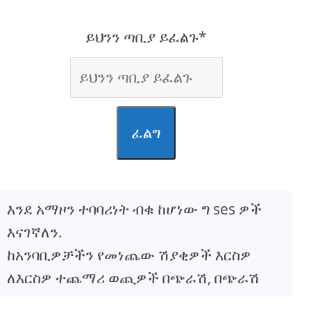
ይህንን ጣቢያ ይፈልጉ*
ፈልግ
እንደ አማዞን ተባባሪነት ብቁ ከሆነው ግ ses ዎች
እናገኛለን.
ከአንባቢዎቻችን የመነጨው ሽያቂዎች እርስዎ
ለእርስዎ ተጨማሪ ወጪዎች በጭራሽ, በጭራሽ