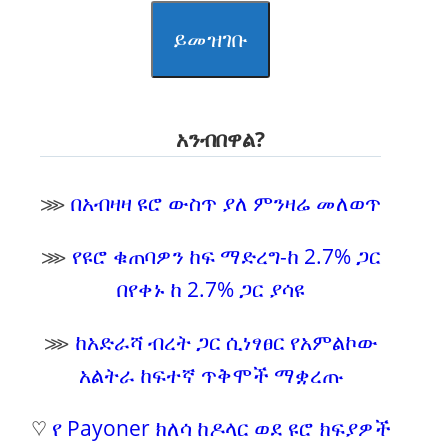
ይመዝገቡ
አንብበዋል?
⋙
በአብዛዛ ዩሮ ውስጥ ያለ ምንዛሬ መለወጥ
⋙
የዩሮ ቁጠባዎን ከፍ ማድረግ-ከ 2.7% ጋር
በየቀኑ ከ 2.7% ጋር ያሳዩ
⋙
ከአድራሻ ብረት ጋር ሲነፃፀር የአምልኮው
አልትራ ከፍተኛ ጥቅሞች ማቋረጡ
♡
የ Payoner ክለሳ ከዶላር ወደ ዩሮ ክፍያዎች