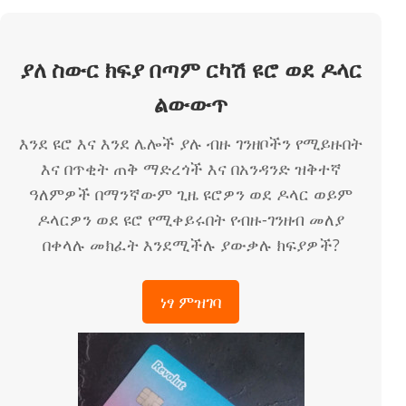
ያለ ስውር ክፍያ በጣም ርካሽ ዩሮ ወደ ዶላር
ልውውጥ
እንደ ዩሮ እና እንደ ሌሎች ያሉ ብዙ ገንዘቦችን የሚይዙበት
እና በጥቂት ጠቅ ማድረጎች እና በአንዳንድ ዝቅተኛ
ዓለምዎች በማንኛውም ጊዜ ዩሮዎን ወደ ዶላር ወይም
ዶላርዎን ወደ ዩሮ የሚቀይሩበት የብዙ-ገንዘብ መለያ
በቀላሉ መክፈት እንደሚችሉ ያውቃሉ ክፍያዎች?
ነፃ ምዝገባ