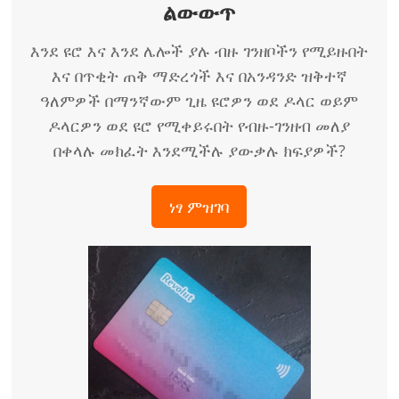
ልውውጥ
እንደ ዩሮ እና እንደ ሌሎች ያሉ ብዙ ገንዘቦችን የሚይዙበት
እና በጥቂት ጠቅ ማድረጎች እና በአንዳንድ ዝቅተኛ
ዓለምዎች በማንኛውም ጊዜ ዩሮዎን ወደ ዶላር ወይም
ዶላርዎን ወደ ዩሮ የሚቀይሩበት የብዙ-ገንዘብ መለያ
በቀላሉ መክፈት እንደሚችሉ ያውቃሉ ክፍያዎች?
ነፃ ምዝገባ