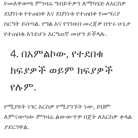
የመለዋወጫ ምንዛሬ ግብይትዎን ለማካሄድ ለእርስዎ
ደህንነቱ የተጠበቀ እና ደህንነቱ የተጠበቀ የመሣሪያ
ስርዓት ይሰጣል. የግል እና የገንዘብ መረጃዎ በጥሩ ሁኔታ
የተጠበቁ እንደሆኑ እርግጠኛ መሆን ይችላሉ.
4. በአምልኮው, የተደበቁ
ክፍያዎች ወይም ክፍያዎች
የሉም.
የሚያዩት ነገር እርስዎ የሚያገኙት ነው, ይህም
ለምናወጣው ምንዛሬ ልውውጥዎ በጀት ለእርስዎ ቀላል
ያደርገዋል.