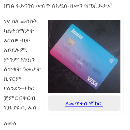
በግል ፋይናንስ ውስጥ ለአዲሱ ዘመን ዝግጁ ይሁኑ!
ገና ስለ መከሰት
ካልተሰማዎት
እርስዎ ብቻ
አይደሉም.
ምንም እንኳን
ለጥቂት ዓመታት
ቢኖርም
የለንደን-ተኮር
ጅምር በቅርብ
ለመጥቀስ ሞክር
ጊዜ የዩ.ሲ.ኤስ.
አመፅ