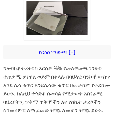
የርዕስ ማውጫ [+]
ግሎባክቶትሪተርስ እርስዎ %% የመለዋወጫ ገንዘብ
ተጠቃሚ ሆነዋል ወይም በቀላሉ በባህላዊ ባንኮች ውስጥ
እንደ ሌላ ቁጥር እንደሌላው ቁጥር በመታከም የተደከሙ
ይሁኑ. ስለዚህ ተጎድቶ በመባል የሚታወቅ አስገራሚ
ባህሪያትን, ጥቅማ ጥቅሞችን እና የስኬት ታሪኮችን
ስንመረምር ለማራመድ ዝግጁ ለመሆን ዝግጁ ይሁኑ.