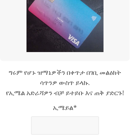
ግሩም የሆኑ ዝማኔዎችን በቀጥታ በገቢ መልዕክት
ሳጥንዎ ውስጥ ይላኩ.
የኢሜል አድራሻዎን ብቻ ይተይቡ እና ጠቅ ያድርጉ!
ኢሜይል*