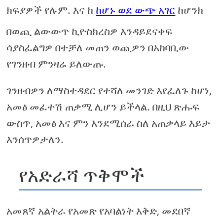
ክፍያዎች የሉም. እና ከ
ከሆኑ ወደ ውጭ አገር
ከሆንክ
በወጪ ልውውጥ ኪዮስክረስዎ እንዳይደናቀፍ
ሳያስፈልግዎ በተቻለ መጠን ወጪዎን በአከባቢው
የገንዘብ ምንዛሬ ይለውጡ.
ገንዘብዎን ለማስተዳደር የተሻለ መንገድ እየፈለጉ ከሆነ,
አመፅ መፈተሽ ጠቃሚ ሊሆን ይችላል. በዚህ ጽሑፍ
ውስጥ, አመፅ እና ምን እንደሚሰራ ስለ አጠቃላይ እይታ
እንሰጥዎታለን.
የአድራሻ ጥቅሞች
አመጸኛ አልትራ የአመጽ የአባልነት እቅድ, መደበኛ