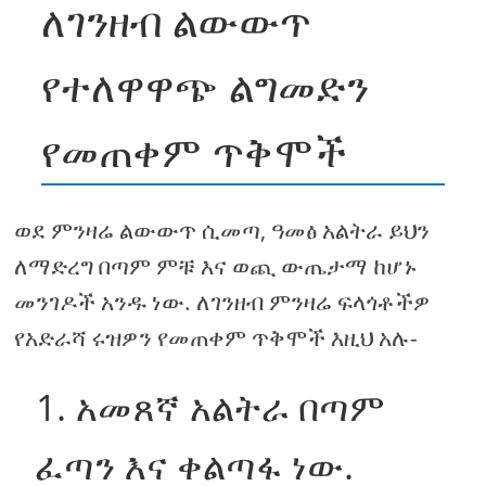
ለገንዘብ ልውውጥ
የተለዋዋጭ ልግመድን
የመጠቀም ጥቅሞች
ወደ ምንዛሬ ልውውጥ ሲመጣ, ዓመፅ አልትራ ይህን
ለማድረግ በጣም ምቹ እና ወጪ ውጤታማ ከሆኑ
መንገዶች አንዱ ነው. ለገንዘብ ምንዛሬ ፍላጎቶችዎ
የአድራሻ ሩዝዎን የመጠቀም ጥቅሞች እዚህ አሉ-
1. አመጸኛ አልትራ በጣም
ፈጣን እና ቀልጣፋ ነው.