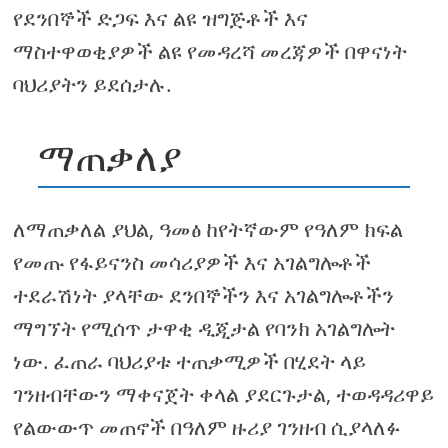
የደንበኞች ድጋፍ እና ልዩ ዝግጅቶች እና
ማስተዋወቂያዎች ልዩ የመዳረሻ መረጃዎች በዋናነት
ባህሪያትን ይደሰታሉ.
ማጠቃለያ
ለማጠቃለል ያህል, ዓመፅ ከየትኛውም የዓለም ክፍል
የመጡ የፋይናንስ መሳሪያዎች እና አገልግሎቶች
ተደራሽነት ያላቸው ደንበኞችን እና አገልግሎቶችን
ማግኘት የሚሰጥ ታዋቂ ዲጂታል የባንክ አገልግሎት
ነው. ፈጠራ ባህሪያቱ ተጠቃሚዎች በሂደት ላይ
ገንዘብቸውን ማቀናጀት ቀላል ያደርጉታል, ተወዳዳሪዋይ
የልውውጥ መጠኖች በዓለም ዙሪያ ገንዘብ ሲያላለፉ