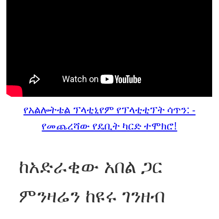
የአልሎትቴል ፕላቲኒየም የፕላቲቲፕት ሳጥን: -
የመጨረሻው የዴቢት ካርድ ተሞክሮ!
ከአድራቂው አበል ጋር
ምንዛሬን ከዩሩ ገንዘብ