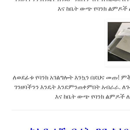
እና ከቤት ውጭ የባንክ ልምዶች 
ለወደፊቱ የባንክ አገልግሎት እንኳን በደህና መጡ! ም
ገንዘባችንን እንዴት እንደምንጠቀምበት አብራራ. ለጉ
እና ከቤት ውጭ የባንክ ልምዶች ለማ