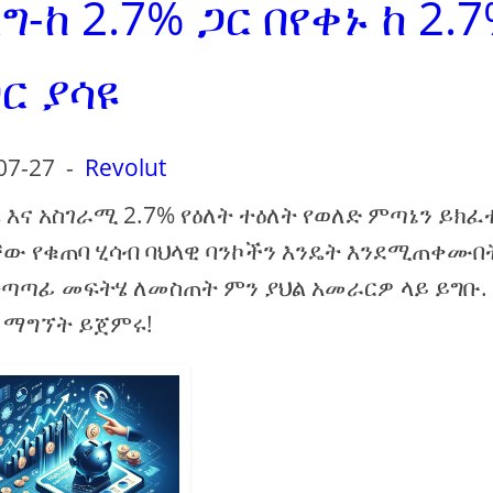
-ከ 2.7% ጋር በየቀኑ ከ 2.
ር ያሳዩ
07-27
-
Revolut
እና አስገራሚ 2.7% የዕለት ተዕለት የወለድ ምጣኔን ይክፈ
ው የቁጠባ ሂሳብ ባህላዊ ባንኮችን እንዴት እንደሚጠቀሙበ
ተጣጣፊ መፍትሄ ለመስጠት ምን ያህል አመራርዎ ላይ ይግቡ.
 ማግኘት ይጀምሩ!