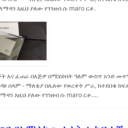
ለማዳን እዚህ ያለው የገንዘብ ሱ maro ርቶ.
ቾት እና ፈጠራ በእጅዎ በሚሄድበት ዓለም ውስጥ አንድ መተ
ዳዩ ሰላም - ማለቂያ በሌለው የወረቀት ሥራ, ከተደበቁ ክፍ
ዳን እዚህ ያለው የገንዘብ ሱ maro ርቶ....