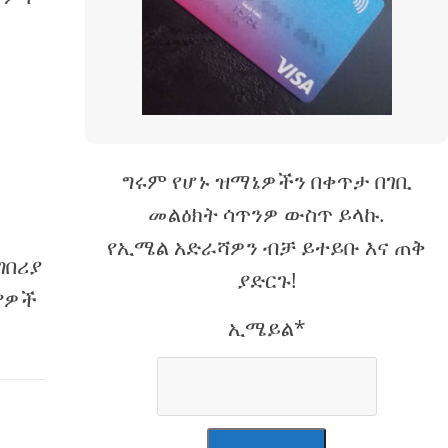
ግሩም የሆኑ ዝማኔዎችን በቀጥታ በገቢ
መልዕክት ሳጥንዎ ውስጥ ይላኩ.
የኢሜል አድራሻዎን ብቻ ይተይቡ እና ጠቅ
ግበሪያ
ያድርጉ!
ያዎች
ኢሜይል*