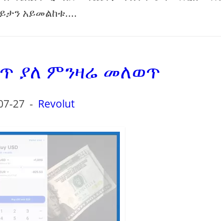
ይታን አይመልከቱ....
ስጥ ያለ ምንዛሬ መለወጥ
07-27
-
Revolut