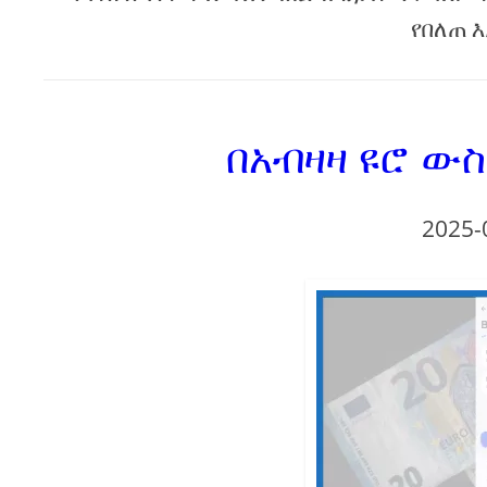
የበለጠ እ
በአብዛዛ ዩሮ ው
2025-