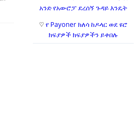
አንድ የአውሮፓ ደረሰኝ ጉዳይ እንዴት
♡
የ Payoner ክለሳ ከዶላር ወደ ዩሮ
ክፍያዎች ክፍያዎችን ይቀበሉ