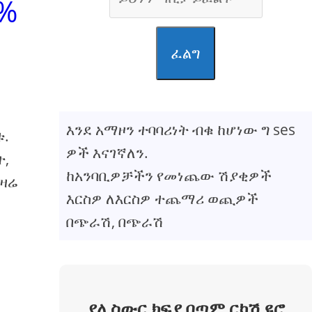
7%
ፈልግ
እንደ አማዞን ተባባሪነት ብቁ ከሆነው ግ ses
ቱ.
ዎች እናገኛለን.
ት,
ከአንባቢዎቻችን የመነጨው ሽያቂዎች
 ዛሬ
እርስዎ ለእርስዎ ተጨማሪ ወጪዎች
በጭራሽ, በጭራሽ
ያለ ስውር ክፍያ በጣም ርካሽ ዩሮ