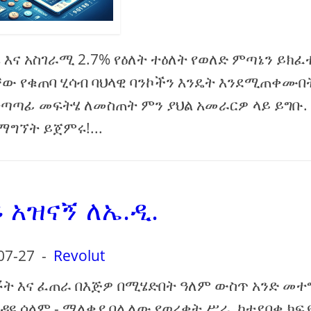
እና አስገራሚ 2.7% የዕለት ተዕለት የወለድ ምጣኔን ይክፈ
ው የቁጠባ ሂሳብ ባህላዊ ባንኮችን እንዴት እንደሚጠቀሙበ
ተጣጣፊ መፍትሄ ለመስጠት ምን ያህል አመራርዎ ላይ ይግቡ.
ማግኘት ይጀምሩ!...
 አዝናኝ ለኤ.ዲ.
07-27
-
Revolut
ቾት እና ፈጠራ በእጅዎ በሚሄድበት ዓለም ውስጥ አንድ መተ
ዳዩ ሰላም - ማለቂያ በሌለው የወረቀት ሥራ, ከተደበቁ ክፍ