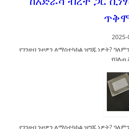
ከአድራሻ ብረት ጋር ሲነ
ጥቅሞ
2025-
የገንዘብ ጉዞዎን ለማስተካከል ዝግጁ ነዎት? ዓለ
የበለጠ 
የገንዘብ ጉዞዎን ለማስተካከል ዝግጁ ነዎት? ዓለ