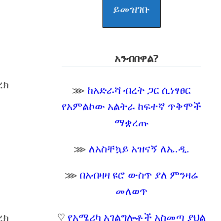
ይመዝገቡ
አንብበዋል?
ረክ
⋙
ከአድራሻ ብረት ጋር ሲነፃፀር
የአምልኮው አልትራ ከፍተኛ ጥቅሞች
ማቋረጡ
⋙
ለአስቸኳይ አዝናኝ ለኤ.ዲ.
⋙
በአብዛዛ ዩሮ ውስጥ ያለ ምንዛሬ
መለወጥ
♡
የአሜሪካ አገልግሎቶች አስመጣ ያህል
ረክ