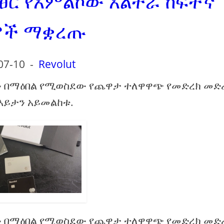
ፃፀር የአምልኮው አልትራ ከፍተኛ
ች ማቋረጡ
07-10
-
Revolut
ምን በማዕበል የሚወስደው የጨዋታ ተለዋዋጭ የመድረክ መድ
እይታን አይመልከቱ.
ምን በማዕበል የሚወስደው የጨዋታ ተለዋዋጭ የመድረክ መድ