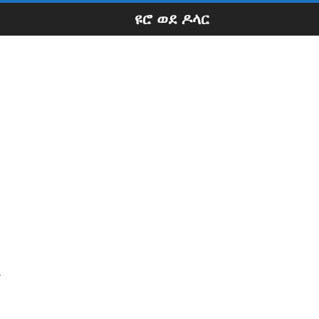
ዩሮ ወደ ዶላር
ያ