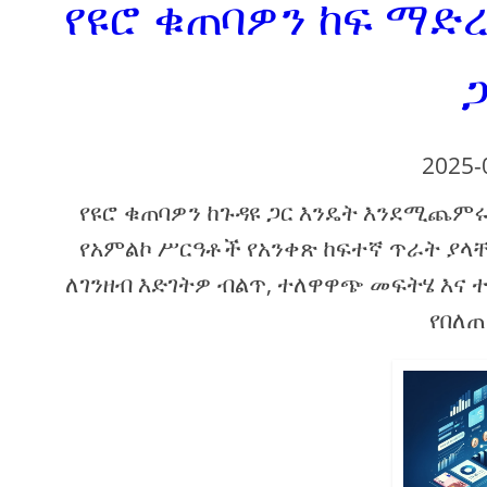
የዩሮ ቁጠባዎን ከፍ ማድረግ
ጋ
2025-
የዩሮ ቁጠባዎን ከጉዳዩ ጋር እንዴት እንደሚጨምሩ 
የአምልኮ ሥርዓቶች የአንቀጽ ከፍተኛ ጥራት ያላቸ
ለገንዘብ እድገትዎ ብልጥ, ተለዋዋጭ መፍትሄ እና 
የበለጠ