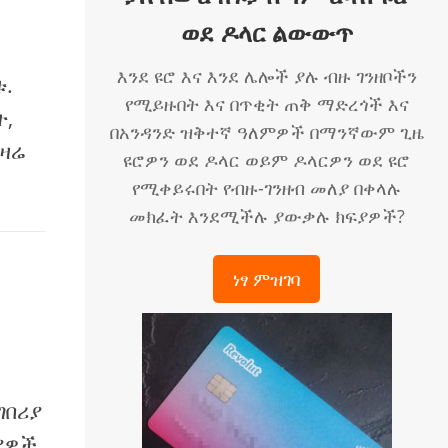
ወደ ዶላር ልውውጥ
እንደ ዩሮ እና እንደ ሌሎች ያሉ ብዙ ገንዘቦችን
ቱ.
የሚይዙበት እና በጥቂት ጠቅ ማድረጎች እና
ት,
በአንዳንድ ዝቅተኛ ዓለምዎች በማንኛውም ጊዜ
 ዛሬ
ዩሮዎን ወደ ዶላር ወይም ዶላርዎን ወደ ዩሮ
የሚቀይሩበት የብዙ-ገንዘብ መለያ በቀላሉ
መክፈት እንደሚችሉ ያውቃሉ ክፍያዎች?
ነፃ ምዝገባ
ግበሪያ
ያዎች