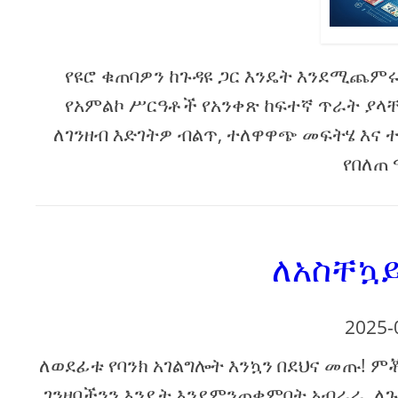
የዩሮ ቁጠባዎን ከጉዳዩ ጋር እንዴት እንደሚጨምሩ 
የአምልኮ ሥርዓቶች የአንቀጽ ከፍተኛ ጥራት ያላቸ
ለገንዘብ እድገትዎ ብልጥ, ተለዋዋጭ መፍትሄ እና 
የበለጠ 
ለአስቸኳይ
2025-
ለወደፊቱ የባንክ አገልግሎት እንኳን በደህና መጡ! ም
ገንዘባችንን እንዴት እንደምንጠቀምበት አብራራ. ለጉ