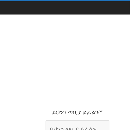
ይህንን ጣቢያ ይፈልጉ*