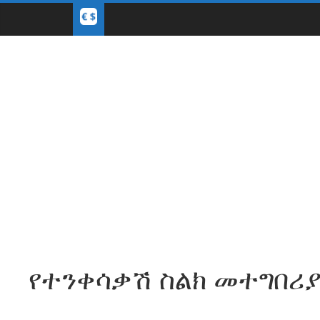
የተንቀሳቃሽ ስልክ መተግበሪ