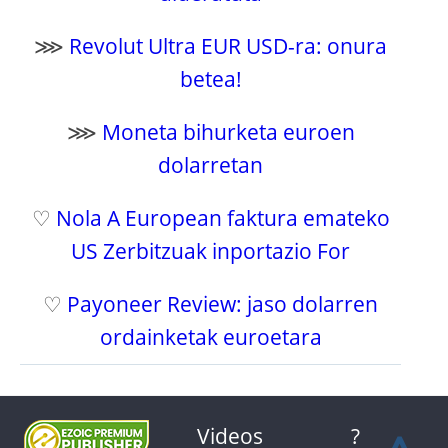
⋙
Revolut Ultra EUR USD-ra: onura
betea!
⋙
Moneta bihurketa euroen
dolarretan
♡
Nola A European faktura emateko
US Zerbitzuak inportazio For
♡
Payoneer Review: jaso dolarren
ordainketak euroetara
Videos
?