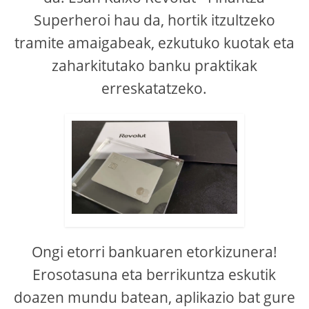
Superheroi hau da, hortik itzultzeko
tramite amaigabeak, ezkutuko kuotak eta
zaharkitutako banku praktikak
erreskatatzeko.
Ongi etorri bankuaren etorkizunera!
Erosotasuna eta berrikuntza eskutik
doazen mundu batean, aplikazio bat gure