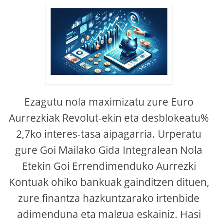
Ezagutu nola maximizatu zure Euro
Aurrezkiak Revolut-ekin eta desblokeatu%
2,7ko interes-tasa aipagarria. Urperatu
gure Goi Mailako Gida Integralean Nola
Etekin Goi Errendimenduko Aurrezki
Kontuak ohiko bankuak gainditzen dituen,
zure finantza hazkuntzarako irtenbide
adimenduna eta malgua eskainiz. Hasi