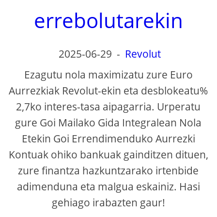
errebolutarekin
2025-06-29
-
Revolut
Ezagutu nola maximizatu zure Euro
Aurrezkiak Revolut-ekin eta desblokeatu%
2,7ko interes-tasa aipagarria. Urperatu
gure Goi Mailako Gida Integralean Nola
Etekin Goi Errendimenduko Aurrezki
Kontuak ohiko bankuak gainditzen dituen,
zure finantza hazkuntzarako irtenbide
adimenduna eta malgua eskainiz. Hasi
gehiago irabazten gaur!