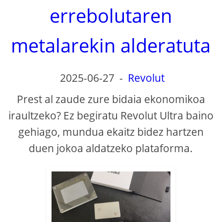
errebolutaren
metalarekin alderatuta
2025-06-27
-
Revolut
Prest al zaude zure bidaia ekonomikoa
iraultzeko? Ez begiratu Revolut Ultra baino
gehiago, mundua ekaitz bidez hartzen
duen jokoa aldatzeko plataforma.