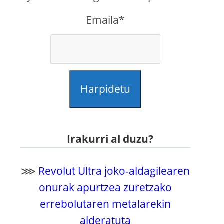
Emaila*
Harpidetu
Irakurri al duzu?
⋙
Revolut Ultra joko-aldagilearen
onurak apurtzea zuretzako
errebolutaren metalarekin
alderatuta