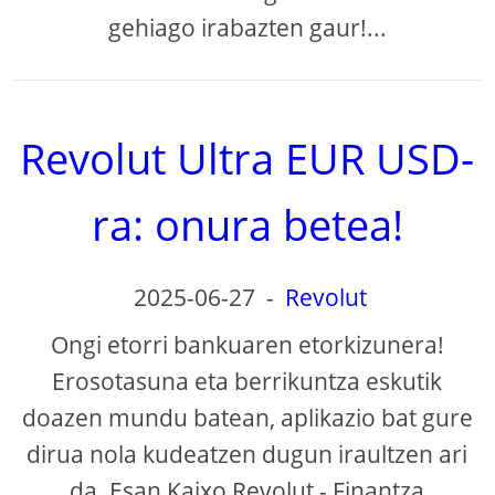
gehiago irabazten gaur!...
Revolut Ultra EUR USD-
ra: onura betea!
2025-06-27
-
Revolut
Ongi etorri bankuaren etorkizunera!
Erosotasuna eta berrikuntza eskutik
doazen mundu batean, aplikazio bat gure
dirua nola kudeatzen dugun iraultzen ari
da. Esan Kaixo Revolut - Finantza