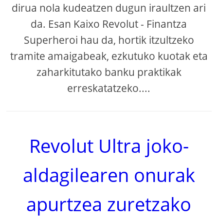
dirua nola kudeatzen dugun iraultzen ari
da. Esan Kaixo Revolut - Finantza
Superheroi hau da, hortik itzultzeko
tramite amaigabeak, ezkutuko kuotak eta
zaharkitutako banku praktikak
erreskatatzeko....
Revolut Ultra joko-
aldagilearen onurak
apurtzea zuretzako