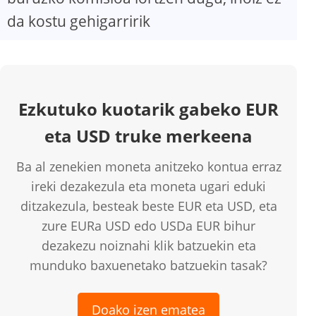
da kostu gehigarririk
Ezkutuko kuotarik gabeko EUR
eta USD truke merkeena
Ba al zenekien moneta anitzeko kontua erraz
ireki dezakezula eta moneta ugari eduki
ditzakezula, besteak beste EUR eta USD, eta
zure EURa USD edo USDa EUR bihur
dezakezu noiznahi klik batzuekin eta
munduko baxuenetako batzuekin tasak?
Doako izen ematea