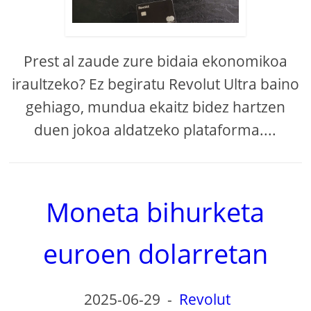
Prest al zaude zure bidaia ekonomikoa
iraultzeko? Ez begiratu Revolut Ultra baino
gehiago, mundua ekaitz bidez hartzen
duen jokoa aldatzeko plataforma....
Moneta bihurketa
euroen dolarretan
2025-06-29
-
Revolut