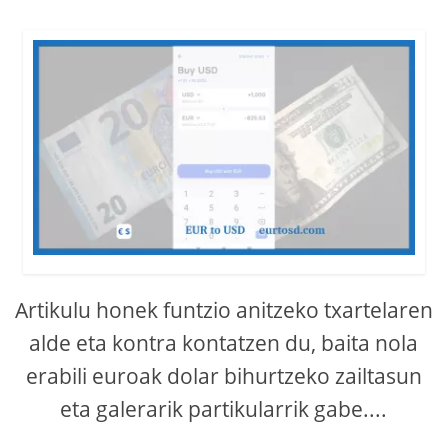
Artikulu honek funtzio anitzeko txartelaren
alde eta kontra kontatzen du, baita nola
erabili euroak dolar bihurtzeko zailtasun
eta galerarik partikularrik gabe....