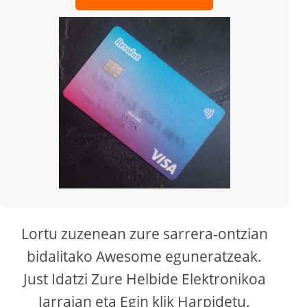
Lortu zuzenean zure sarrera-ontzian
bidalitako Awesome eguneratzeak.
Just Idatzi Zure Helbide Elektronikoa
Jarraian eta Egin klik Harpidetu.