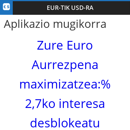
EUR-TIK USD-RA
Aplikazio mugikorra
Zure Euro
Aurrezpena
maximizatzea:%
2,7ko interesa
desblokeatu