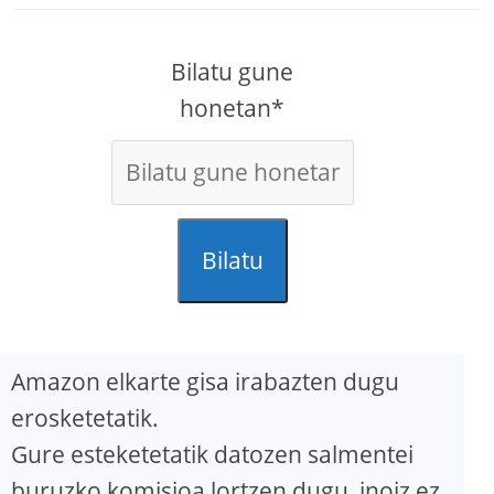
Bilatu gune
honetan*
Bilatu
Amazon elkarte gisa irabazten dugu
erosketetatik.
Gure esteketetatik datozen salmentei
buruzko komisioa lortzen dugu, inoiz ez