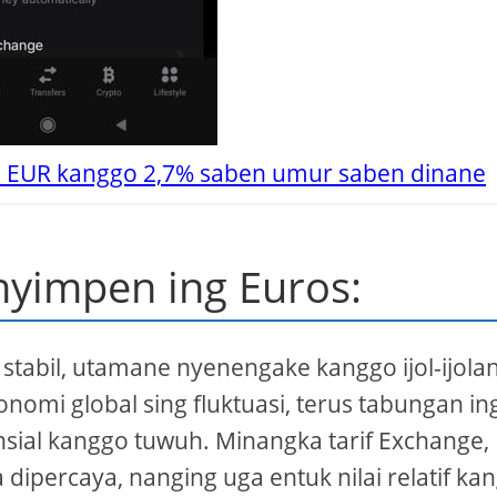
n EUR kanggo 2,7% saben umur saben dinane
nyimpen ing Euros:
 stabil, utamane nyenengake kanggo ijol-ijola
onomi global sing fluktuasi, terus tabungan in
sial kanggo tuwuh. Minangka tarif Exchange,
dipercaya, nanging uga entuk nilai relatif ka