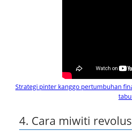
Strategi pinter kanggo pertumbuhan fin
tabu
4. Cara miwiti revolus