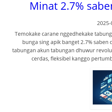
Minat 2.7% saben
2025-
Temokake carane nggedhekake tabungan
bunga sing apik banget 2.7% saben
tabungan akun tabungan dhuwur revolusi
cerdas, fleksibel kanggo pertumbu