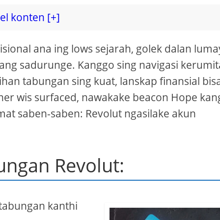
el konten [+]
disional ana ing lows sejarah, golek dalan lum
mbang sadurunge. Kanggo sing navigasi kerumi
an tabungan sing kuat, lanskap finansial bis
sioner wis surfaced, nawakake beacon Hope ka
mat saben-saben: Revolut ngasilake akun
bungan Revolut:
 tabungan kanthi