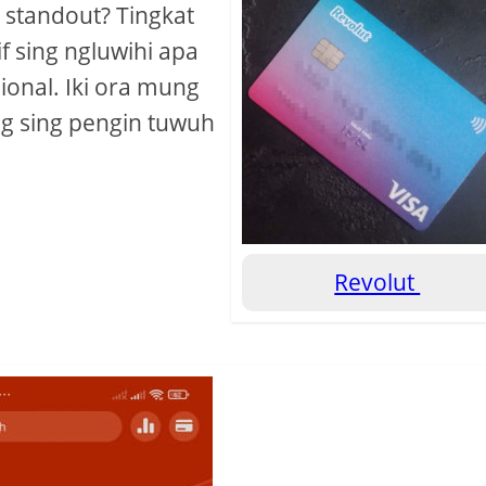
r standout? Tingkat
f sing ngluwihi apa
ional. Iki ora mung
g sing pengin tuwuh
Revolut