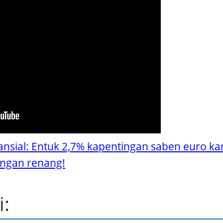
ansial: Entuk 2,7% kapentingan saben euro ka
ngan renang!
i: