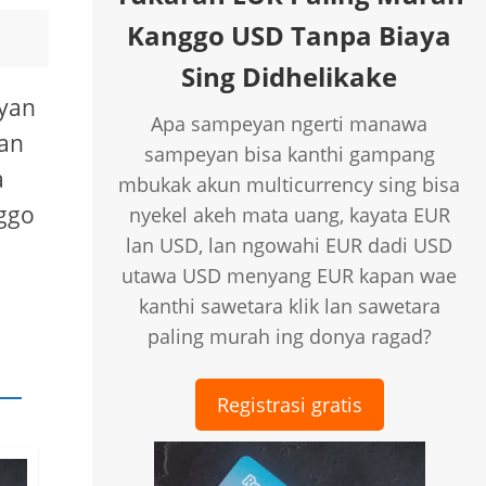
Kanggo USD Tanpa Biaya
Sing Didhelikake
ayan
Apa sampeyan ngerti manawa
tan
sampeyan bisa kanthi gampang
a
mbukak akun multicurrency sing bisa
nggo
nyekel akeh mata uang, kayata EUR
lan USD, lan ngowahi EUR dadi USD
utawa USD menyang EUR kapan wae
kanthi sawetara klik lan sawetara
paling murah ing donya ragad?
Registrasi gratis