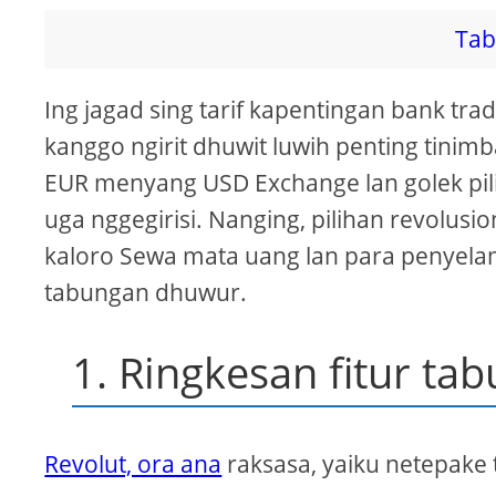
Tab
Ing jagad sing tarif kapentingan bank tra
kanggo ngirit dhuwit luwih penting tini
EUR menyang USD Exchange lan golek pilih
uga nggegirisi. Nanging, pilihan revolu
kaloro Sewa mata uang lan para penyela
tabungan dhuwur.
1. Ringkesan fitur ta
Revolut, ora ana
raksasa, yaiku netepake