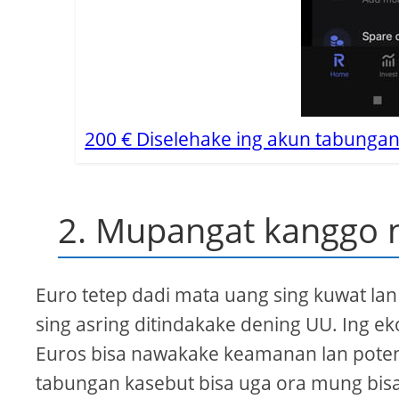
200 € Diselehake ing akun tabunga
2. Mupangat kanggo 
Euro tetep dadi mata uang sing kuwat lan
sing asring ditindakake dening UU. Ing ek
Euros bisa nawakake keamanan lan poten
tabungan kasebut bisa uga ora mung bisa 