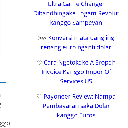
Ultra Game Changer
Dibandhingake Logam Revolut
kanggo Sampeyan
⋙
Konversi mata uang ing
renang euro nganti dolar
♡
Cara Ngetokake A Eropah
Invoice Kanggo Impor Of
Services US
n
♡
Payoneer Review: Nampa
g
Pembayaran saka Dolar
kanggo Euros
nggo