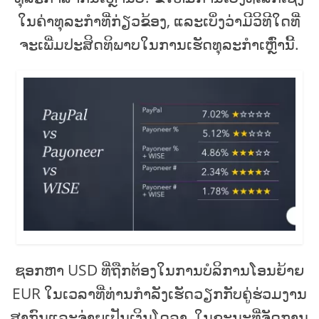
ໃນຄ່າທຸລະກໍາທີ່ກ່ຽວຂ້ອງ, ແລະເບິ່ງວ່າມີວິທີໃດທີ່
ຈະເພີ່ມປະສິດທິພາບໃນການເຮັດທຸລະກໍາເຫຼົ່ານີ້.
ຊອກຫາ USD ທີ່ຖືກຕ້ອງໃນການບໍລິການໂອນຍ້າຍ
EUR ໃນເວລາທີ່ທ່ານກໍາລັງເຮັດວຽກກັບຄູ່ຮ່ວມງານ
ສາກົນແລະຈ່າຍເປັນເງິນໂດລາ, ໃນຂະນະທີ່ຈັດການ