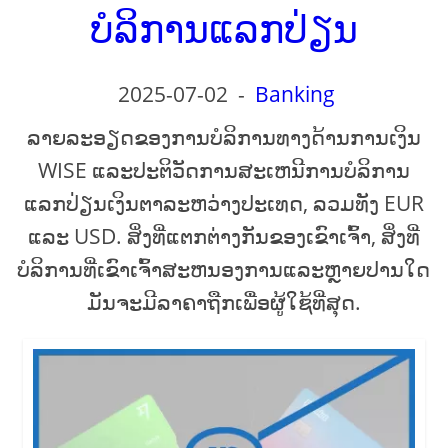
ບໍລິການແລກປ່ຽນ
2025-07-02
-
Banking
ລາຍລະອຽດຂອງການບໍລິການທາງດ້ານການເງິນ
WISE ແລະປະຕິວັດການສະເຫນີການບໍລິການ
ແລກປ່ຽນເງິນຕາລະຫວ່າງປະເທດ, ລວມທັງ EUR
ແລະ USD. ສິ່ງທີ່ແຕກຕ່າງກັນຂອງເຂົາເຈົ້າ, ສິ່ງທີ່
ບໍລິການທີ່ເຂົາເຈົ້າສະຫນອງການແລະຫຼາຍປານໃດ
ມັນຈະມີລາຄາຖືກເພື່ອຜູ້ໃຊ້ທີ່ສຸດ.