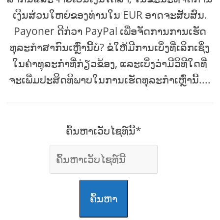
ເງິນສ່ວນໃຫຍ່ຂອງທ່ານໃນ EUR ອາດຈະສັບສົນ.
Payoner ດີກ່ວາ PayPal ເພື່ອຈັດການການເຮັດ
ທຸລະກໍາສາກົນເຫຼົ່ານີ້ບໍ? ຂໍໃຫ້ມີການເບິ່ງທີ່ເລິກເຊິ່ງ
ໃນຄ່າທຸລະກໍາທີ່ກ່ຽວຂ້ອງ, ແລະເບິ່ງວ່າມີວິທີໃດທີ່
ຈະເພີ່ມປະສິດທິພາບໃນການເຮັດທຸລະກໍາເຫຼົ່ານີ້....
ຄົ້ນຫາເວັບໄຊທ໌ນີ້*
ຄົ້ນຫາ