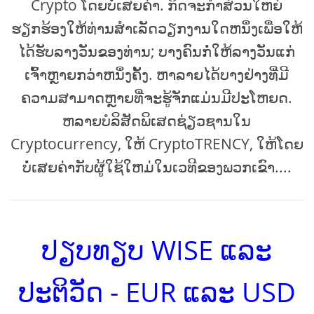
Crypto ໂດຍບໍ່ເສຍຄ່າ. ກິດຈະກໍາສ່ວນໃຫຍ່
ຮຽກຮ້ອງໃຫ້ທ່ານສໍາເລັດວຽກງານໃດຫນຶ່ງເພື່ອໃຫ້
ໄດ້ຮັບລາງວັນຂອງທ່ານ; ບາງຄົນກໍ່ໃຫ້ລາງວັນແກ່
ເຈົ້າຫຼາຍກວ່າຫນຶ່ງຄັ້ງ. ຫາລາຍໄດ້ບາງຢ່າງທີ່ມີ
ຄວາມສາມາດຫຼາຍທີ່ຈະຮູ້ຈັກແມ່ນມີປະໂຫຍດ.
ຫລາຍບໍລິສັດພິເສດຊ່ຽວຊານໃນ
Cryptocurrency, ໃຫ້ CryptoTRENCY, ໃຫ້ໂດຍ
ບໍ່ເສຍຄ່າກັບຜູ້ໃຊ້ໃຫມ່ໃນເວທີຂອງພວກເຂົາ....
ປຽບທຽບ WISE ແລະ
ປະຕິວັດ - EUR ແລະ USD