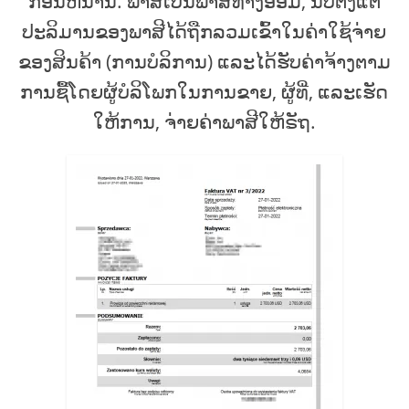
ກ່ອນຫນ້ານີ້. ພາສີເປັນພາສີທາງອ້ອມ, ນັບຕັ້ງແຕ່
ປະລິມານຂອງພາສີໄດ້ຖືກລວມເຂົ້າໃນຄ່າໃຊ້ຈ່າຍ
ຂອງສິນຄ້າ (ການບໍລິການ) ແລະໄດ້ຮັບຄ່າຈ້າງຕາມ
ການຊື້ໂດຍຜູ້ບໍລິໂພກໃນການຂາຍ, ຜູ້ທີ່, ແລະເຮັດ
ໃຫ້ການ, ຈ່າຍຄ່າພາສີໃຫ້ຣັຖ.