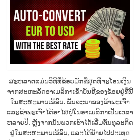
ສະຫລາດແມ່ນວິທີທີ່ຂ້ອຍມັກທີ່ສຸດທີ່ຈະໂອນເງິນ
ຈາກສະຫະລັດອາເມລິກາເຂົ້າບັນຊີຂອງຂ້ອຍຢູ່ທີ່ນີ້
ໃນສະຫະພາບເອີຣົບ. ພັນລະຍາຂອງຂ້າພະເຈົ້າ
ແລະຂ້າພະເຈົ້າໄດ້ອາໄສຢູ່ໃນອາເມລິກາເປັນເວລາ
ຫລາຍປີ. ຫຼັງຈາກນັ້ນພວກເຮົາໄດ້ເລີ່ມຕົ້ນທຸລະກິດ
ຢູ່ໃນສະຫະພາບເອີຣົບ, ແລະໄດ້ຍ້າຍໄປປະເທດ