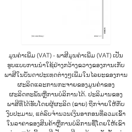
ມູນຄ່າເພີ່ມ (VAT) - ພາສີມູນຄ່າເພີ່ມ (VAT) ເປັນ
ຮູບແບບການນໍາໃຊ້ຢ່າງກວ້າງຂວາງຂອງການເກັບ
ພາສີໃນບັນດາປະເທດຕ່າງໆເພີ່ມໃນໄລຍະຂອງການ
ຜະລິດແລະການກະຈາຍຂອງມູນຄ່າຂອງ
ຜະລິດຕະພັນຫຼືການບໍລິການໄດ້. ປະລິມານຂອງ
ພາສີທີ່ໄດ້ຮັບໂດຍຜູ້ຜະລິດ (ຂາຍ) ຖືກຈ່າຍໃຫ້ກັບ
ງົບປະມານ, ແຕ່ລົບຈໍານວນເງິນອາກອນທີ່ລວມເຂົ້າ
ໃນລາຄາຂອງສິນຄ້າຫຼືການບໍລິການຊື້ໂດຍໃຫ້ເຂົາ