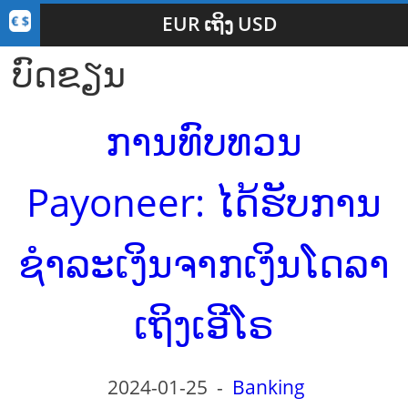
EUR ເຖິງ USD
ບົດຂຽນ
ການທົບທວນ
Payoneer: ໄດ້ຮັບການ
ຊໍາລະເງິນຈາກເງິນໂດລາ
ເຖິງເອີໂຣ
2024-01-25
-
Banking