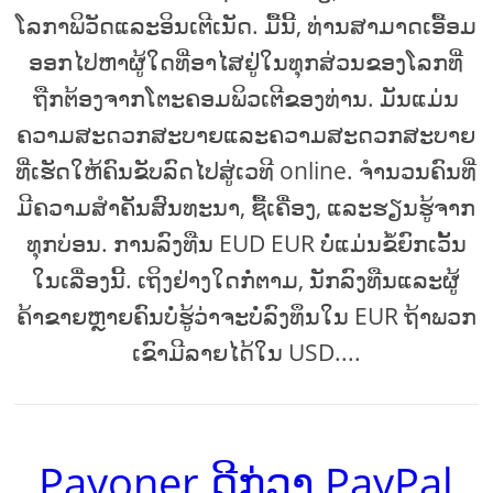
ໂລກາພິວັດແລະອິນເຕີເນັດ. ມື້ນີ້, ທ່ານສາມາດເອື້ອມ
ອອກໄປຫາຜູ້ໃດທີ່ອາໄສຢູ່ໃນທຸກສ່ວນຂອງໂລກທີ່
ຖືກຕ້ອງຈາກໂຕະຄອມພິວເຕີຂອງທ່ານ. ມັນແມ່ນ
ຄວາມສະດວກສະບາຍແລະຄວາມສະດວກສະບາຍ
ທີ່ເຮັດໃຫ້ຄົນຂັບລົດໄປສູ່ເວທີ online. ຈໍານວນຄົນທີ່
ມີຄວາມສໍາຄັນສົນທະນາ, ຊື້ເຄື່ອງ, ແລະຮຽນຮູ້ຈາກ
ທຸກບ່ອນ. ການລົງທືນ EUD EUR ບໍ່ແມ່ນຂໍ້ຍົກເວັ້ນ
ໃນເລື່ອງນີ້. ເຖິງຢ່າງໃດກໍ່ຕາມ, ນັກລົງທືນແລະຜູ້
ຄ້າຂາຍຫຼາຍຄົນບໍ່ຮູ້ວ່າຈະບໍ່ລົງທຶນໃນ EUR ຖ້າພວກ
ເຂົາມີລາຍໄດ້ໃນ USD....
Payoner ດີກ່ວາ PayPal