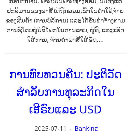
ກ່ອນຫນ້ານີ້. ພາສີເປັນພາສີທາງອ້ອມ, ນັບຕັ້ງແຕ່
ປະລິມານຂອງພາສີໄດ້ຖືກລວມເຂົ້າໃນຄ່າໃຊ້ຈ່າຍ
ຂອງສິນຄ້າ (ການບໍລິການ) ແລະໄດ້ຮັບຄ່າຈ້າງຕາມ
ການຊື້ໂດຍຜູ້ບໍລິໂພກໃນການຂາຍ, ຜູ້ທີ່, ແລະເຮັດ
ໃຫ້ການ, ຈ່າຍຄ່າພາສີໃຫ້ຣັຖ....
ການທົບທວນຄືນ: ປະຕິວັດ
ສໍາລັບການທຸລະກິດໃນ
ເອີຣົບແລະ USD
2025-07-11
-
Banking