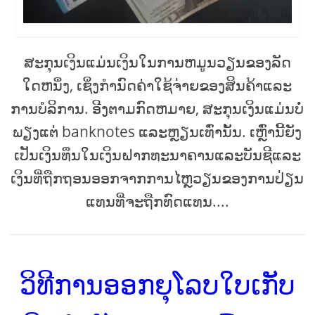
ສະກຸນເງິນແມ່ນເງິນໃນການຫມູນວຽນຂອງລັດ
ໃດຫນຶ່ງ, ເຊິ່ງກໍານົດຄ່າໃຊ້ຈ່າຍຂອງສິນຄ້າແລະ
ການບໍລິການ. ອີງຕາມກົດຫມາຍ, ສະກຸນເງິນແມ່ນບໍ່
ພຽງແຕ່ banknotes ແລະຫຼຽນເທົ່ານັ້ນ. ເຫຼົ່ານີ້ຍັງ
ເປັນເງິນທຶນໃນເງິນຝາກທະນາຄານແລະບັນຊີແລະ
ເງິນທີ່ຖືກຖອນອອກຈາກການໄຫຼວຽນຂອງການປ່ຽນ
ແທນທີ່ຈະຖືກທົດແທນ....
ວິທີການອອກຍຸໂລບໃບເກັບ