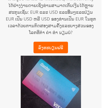
ໄດ້ຢ່າງງ່າຍດາຍເຊິ່ງທ່ານສາມາດເກັບເງີນໄດ້ຫຼາຍ
ສະກຸນເຊັ່ນ: EUR ແລະ USD ແລະອື່ນໆແລະປ່ຽນ
EUR ເປັນ USD ຫລື USD ຂອງທ່ານເປັນ EUR ໃນທຸກ
ເວລາດ້ວຍການກົດສອງສາມຄັ້ງແລະບາງສ່ວນຂອງ
ໂລກທີ່ຕໍ່າ ຄ່າ ທຳ ນຽມບໍ?
ລົງທະບຽນຟຣີ