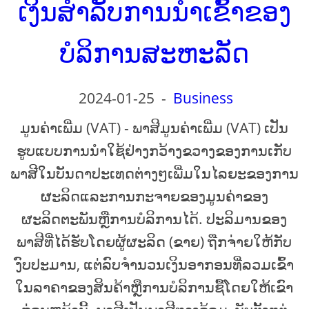
ເງິນສໍາລັບການນໍາເຂົ້າຂອງ
ບໍລິການສະຫະລັດ
2024-01-25
-
Business
ມູນຄ່າເພີ່ມ (VAT) - ພາສີມູນຄ່າເພີ່ມ (VAT) ເປັນ
ຮູບແບບການນໍາໃຊ້ຢ່າງກວ້າງຂວາງຂອງການເກັບ
ພາສີໃນບັນດາປະເທດຕ່າງໆເພີ່ມໃນໄລຍະຂອງການ
ຜະລິດແລະການກະຈາຍຂອງມູນຄ່າຂອງ
ຜະລິດຕະພັນຫຼືການບໍລິການໄດ້. ປະລິມານຂອງ
ພາສີທີ່ໄດ້ຮັບໂດຍຜູ້ຜະລິດ (ຂາຍ) ຖືກຈ່າຍໃຫ້ກັບ
ງົບປະມານ, ແຕ່ລົບຈໍານວນເງິນອາກອນທີ່ລວມເຂົ້າ
ໃນລາຄາຂອງສິນຄ້າຫຼືການບໍລິການຊື້ໂດຍໃຫ້ເຂົາ