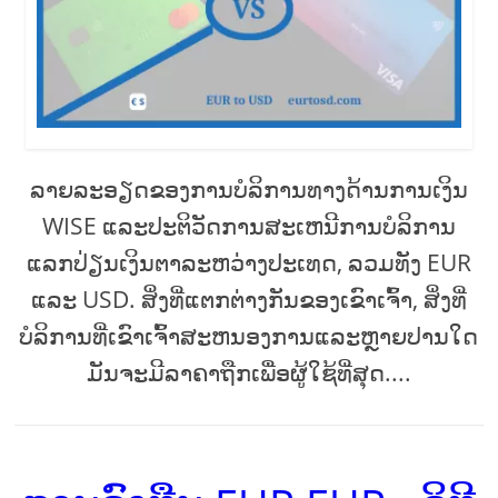
ລາຍລະອຽດຂອງການບໍລິການທາງດ້ານການເງິນ
WISE ແລະປະຕິວັດການສະເຫນີການບໍລິການ
ແລກປ່ຽນເງິນຕາລະຫວ່າງປະເທດ, ລວມທັງ EUR
ແລະ USD. ສິ່ງທີ່ແຕກຕ່າງກັນຂອງເຂົາເຈົ້າ, ສິ່ງທີ່
ບໍລິການທີ່ເຂົາເຈົ້າສະຫນອງການແລະຫຼາຍປານໃດ
ມັນຈະມີລາຄາຖືກເພື່ອຜູ້ໃຊ້ທີ່ສຸດ....