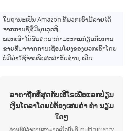
ໃນຖານະເປັນ Amazon ທີ່ພວກເຮົາມີລາຍໄດ້
ຈາກການຊື້ທີ່ມີຄຸນວຸດທິ.
ພວກເຮົາໄດ້ຮັບຄະນະກໍາມະການກ່ຽວກັບການ
ຂາຍທີ່ມາຈາກການເຊື່ອມໂຍງຂອງພວກເຮົາໂດຍ
ບໍ່ມີຄ່າໃຊ້ຈ່າຍພິເສດສໍາລັບທ່ານ, ເຄີຍ
ລາຄາຖືກທີ່ສຸດກັບເອີໂຣເພື່ອແລກປ່ຽນ
ເງິນໂດລາໂດຍບໍ່ຕ້ອງເສຍຄ່າ ທຳ ນຽມ
ໃດໆ
ທ່ານຮູ້ບໍ່ວ່າທ່ານສາມາດເປີດບັນຊີ multicurrency