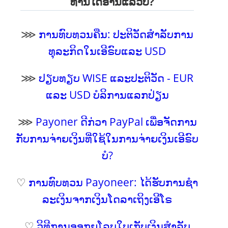
ທ່ານໄດ້ອ່ານແລ້ວບໍ?
⋙
ການທົບທວນຄືນ: ປະຕິວັດສໍາລັບການ
ທຸລະກິດໃນເອີຣົບແລະ USD
⋙
ປຽບທຽບ WISE ແລະປະຕິວັດ - EUR
ແລະ USD ບໍລິການແລກປ່ຽນ
⋙
Payoner ດີກ່ວາ PayPal ເພື່ອຈັດການ
ກັບການຈ່າຍເງິນທີ່ໃຊ້ໃນການຈ່າຍເງິນເອີຣົບ
ບໍ?
♡
ການທົບທວນ Payoneer: ໄດ້ຮັບການຊໍາ
ລະເງິນຈາກເງິນໂດລາເຖິງເອີໂຣ
♡
ວິທີການອອກຍຸໂລບໃບເກັບເງິນສໍາລັບ