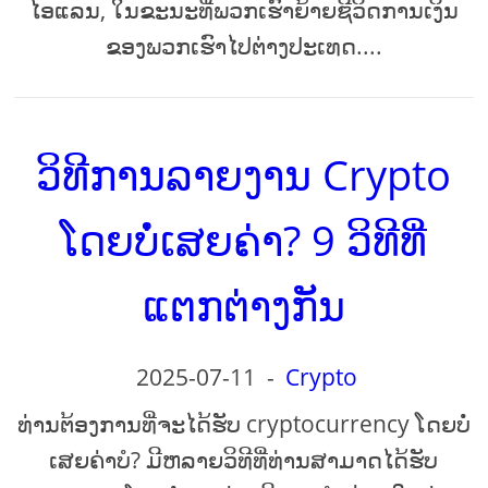
ໄອແລນ, ໃນຂະນະທີ່ພວກເຮົາຍ້າຍຊີວິດການເງິນ
ຂອງພວກເຮົາໄປຕ່າງປະເທດ....
ວິທີການລາຍງານ Crypto
ໂດຍບໍ່ເສຍຄ່າ? 9 ວິທີທີ່
ແຕກຕ່າງກັນ
2025-07-11
-
Crypto
ທ່ານຕ້ອງການທີ່ຈະໄດ້ຮັບ cryptocurrency ໂດຍບໍ່
ເສຍຄ່າບໍ? ມີຫລາຍວິທີທີ່ທ່ານສາມາດໄດ້ຮັບ