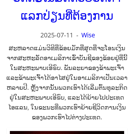
ແລກປ່ຽນທີ່ຕ້ອງການ
2025-07-11
-
Wise
ສະຫລາດແມ່ນວິທີທີ່ຂ້ອຍມັກທີ່ສຸດທີ່ຈະໂອນເງິນ
ຈາກສະຫະລັດອາເມລິກາເຂົ້າບັນຊີຂອງຂ້ອຍຢູ່ທີ່ນີ້
ໃນສະຫະພາບເອີຣົບ. ພັນລະຍາຂອງຂ້າພະເຈົ້າ
ແລະຂ້າພະເຈົ້າໄດ້ອາໄສຢູ່ໃນອາເມລິກາເປັນເວລາ
ຫລາຍປີ. ຫຼັງຈາກນັ້ນພວກເຮົາໄດ້ເລີ່ມຕົ້ນທຸລະກິດ
ຢູ່ໃນສະຫະພາບເອີຣົບ, ແລະໄດ້ຍ້າຍໄປປະເທດ
ໄອແລນ, ໃນຂະນະທີ່ພວກເຮົາຍ້າຍຊີວິດການເງິນ
ຂອງພວກເຮົາໄປຕ່າງປະເທດ.