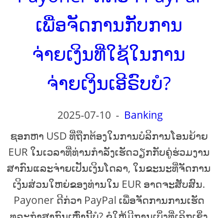
ເພື່ອຈັດການກັບການ
ຈ່າຍເງິນທີ່ໃຊ້ໃນການ
ຈ່າຍເງິນເອີຣົບບໍ?
2025-07-10
-
Banking
ຊອກຫາ USD ທີ່ຖືກຕ້ອງໃນການບໍລິການໂອນຍ້າຍ
EUR ໃນເວລາທີ່ທ່ານກໍາລັງເຮັດວຽກກັບຄູ່ຮ່ວມງານ
ສາກົນແລະຈ່າຍເປັນເງິນໂດລາ, ໃນຂະນະທີ່ຈັດການ
ເງິນສ່ວນໃຫຍ່ຂອງທ່ານໃນ EUR ອາດຈະສັບສົນ.
Payoner ດີກ່ວາ PayPal ເພື່ອຈັດການການເຮັດ
ທຸລະກໍາສາກົນເຫຼົ່ານີ້ບໍ? ຂໍໃຫ້ມີການເບິ່ງທີ່ເລິກເຊິ່ງ