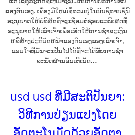
ແກ້ໄຂທຸລະກິດທີ່ເຫມາະສົມກັບການບໍລິການຮັບ
ຂອງຕົນເອງ. ເຄື່ອງມືໃຫມ່ທີ່ລວມຢູ່ໃນບັນຊີລາຍຊື່ນີ້
ອະນຸຍາດໃຫ້ບໍລິສັດທີ່ຈະເຊື່ອມຕໍ່ຊອບແວພິເສດທີ່
ອະນຸຍາດໃຫ້ເຂົາເຈົ້າເພື່ອເຮັດໃຫ້ການຊໍາລະເງິນ
ຫລືສ້າງປະຕິບັດຫນ້າຂອງຕົນເອງຂອງເຂົາເຈົ້າ,
ຂອບໃຈທີ່ມັນຈະເປັນໄປໄດ້ທີ່ຈະໄດ້ຮັບການຊໍາ
ລະບັດຜ່ານອິນເຕີເນັດ....
usd usd ທີ່ມີສະຕິປັນຍາ:
ວິທີການປ່ຽນແປງໂດຍ
ອັດຕະໂນມັດດ້ວຍອັດຕາ