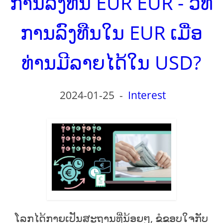
ການລົງທືນ EUR EUR - ວິທີ
ການລົງທືນໃນ EUR ເມື່ອ
ທ່ານມີລາຍໄດ້ໃນ USD?
2024-01-25
-
Interest
ໂລກໄດ້ກາຍເປັນສະຖານທີ່ນ້ອຍໆ, ຂໍຂອບໃຈກັບ