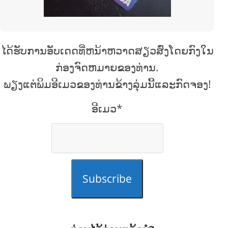
ໄດ້ຮັບການອັບເດດທີ່ຫນ້າຫວາດສຽວສົ່ງໂດຍກົງໃນ
ກ່ອງຈົດຫມາຍຂອງທ່ານ.
ພຽງແຕ່ພິມອີເມວຂອງທ່ານຂ້າງລຸ່ມນີ້ແລະກົດຈອງ!
ອີເມວ*
Subscribe