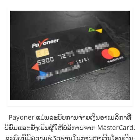
Payoner ແມ່ນລະບົບການຈ່າຍເງິນອາເມລິກາທີ່
ນິຍົມແລະຍັງເປັນຜູ້ໃຫ້ບໍລິການຈາກ MasterCard.
ລະບົບນີ້ມີຄວາມຊ່ຽວຊານໃນການຫາເງິນໂອນເງິນ,