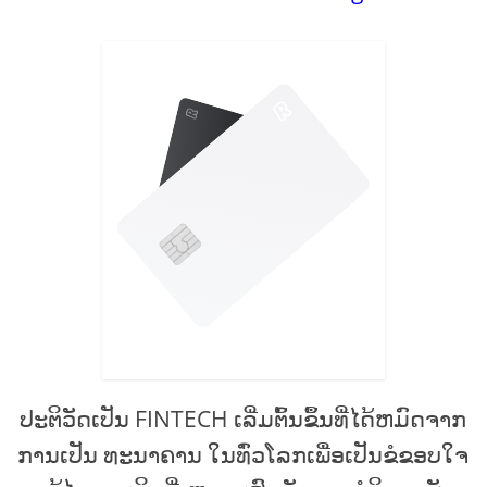
ປະຕິວັດເປັນ FINTECH ເລີ່ມຕົ້ນຂຶ້ນທີ່ໄດ້ຫມົດຈາກ
ການເປັນ ທະນາຄານ ໃນທົ່ວໂລກເພື່ອເປັນຂໍຂອບໃຈ