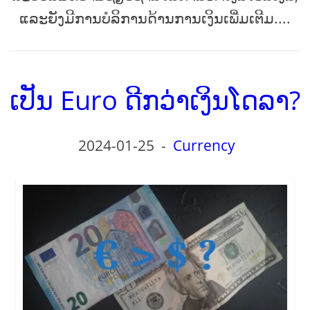
ແລະຍັງມີການບໍລິການດ້ານການເງິນເພີ່ມເຕີມ....
ເປັນ Euro ດີກວ່າເງິນໂດລາ?
2024-01-25
-
Currency