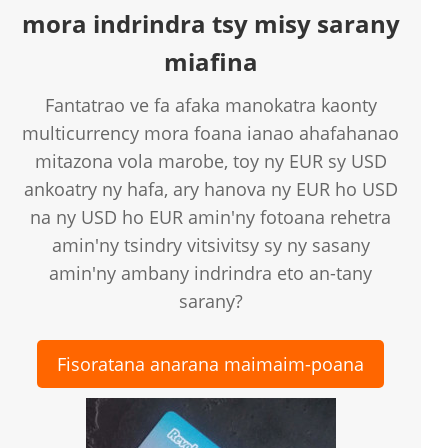
mora indrindra tsy misy sarany
miafina
Fantatrao ve fa afaka manokatra kaonty
multicurrency mora foana ianao ahafahanao
mitazona vola marobe, toy ny EUR sy USD
ankoatry ny hafa, ary hanova ny EUR ho USD
na ny USD ho EUR amin'ny fotoana rehetra
amin'ny tsindry vitsivitsy sy ny sasany
amin'ny ambany indrindra eto an-tany
sarany?
Fisoratana anarana maimaim-poana