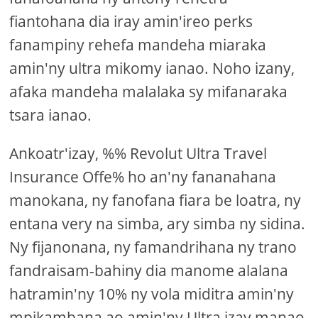
fiantohana dia iray amin'ireo perks
fanampiny rehefa mandeha miaraka
amin'ny ultra mikomy ianao. Noho izany,
afaka mandeha malalaka sy mifanaraka
tsara ianao.
Ankoatr'izay, %% Revolut Ultra Travel
Insurance Offe% ho an'ny fananahana
manokana, ny fanofana fiara be loatra, ny
entana very na simba, ary simba ny sidina.
Ny fijanonana, ny famandrihana ny trano
fandraisam-bahiny dia manome alalana
hatramin'ny 10% ny vola miditra amin'ny
mpikambana ao amin'ny Ultra izay manao