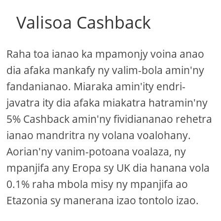
Valisoa Cashback
Raha toa ianao ka mpamonjy voina anao
dia afaka mankafy ny valim-bola amin'ny
fandanianao. Miaraka amin'ity endri-
javatra ity dia afaka miakatra hatramin'ny
5% Cashback amin'ny fividiananao rehetra
ianao mandritra ny volana voalohany.
Aorian'ny vanim-potoana voalaza, ny
mpanjifa any Eropa sy UK dia hanana vola
0.1% raha mbola misy ny mpanjifa ao
Etazonia sy manerana izao tontolo izao.