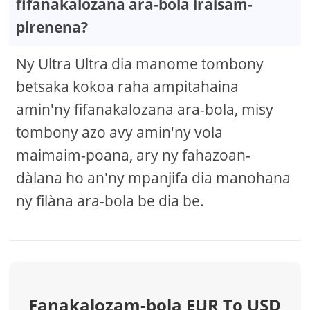
fifanakalozana ara-bola iraisam-
pirenena?
Ny Ultra Ultra dia manome tombony
betsaka kokoa raha ampitahaina
amin'ny fifanakalozana ara-bola, misy
tombony azo avy amin'ny vola
maimaim-poana, ary ny fahazoan-
dàlana ho an'ny mpanjifa dia manohana
ny filàna ara-bola be dia be.
Fanakalozam-bola EUR To USD