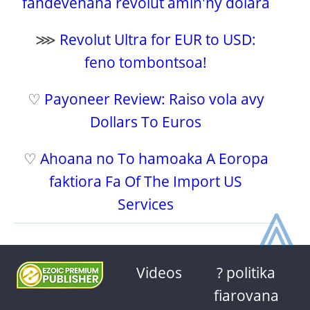
fandevenana revolut amin'ny dolara
⋙
Revolut Ultra for EUR to USD:
feno tombontsoa!
♡
Payoneer Review: Raiso vola avy
Dollars To Euros
♡
Ahoana no To hamoaka A Eoropa
faktiora Fa Of The Import US
⩓
Services
Videos
? politika
fiarovana