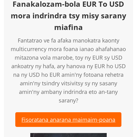
Fanakalozam-bola EUR To USD
mora indrindra tsy misy sarany
miafina
Fantatrao ve fa afaka manokatra kaonty
multicurrency mora foana ianao ahafahanao
mitazona vola marobe, toy ny EUR sy USD
ankoatry ny hafa, ary hanova ny EUR ho USD
na ny USD ho EUR amin'ny fotoana rehetra
amin'ny tsindry vitsivitsy sy ny sasany
amin'ny ambany indrindra eto an-tany
sarany?
Fisoratana anarana maimaim-poana