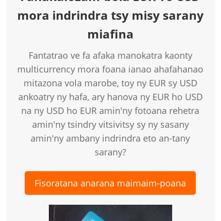
mora indrindra tsy misy sarany
miafina
Fantatrao ve fa afaka manokatra kaonty
multicurrency mora foana ianao ahafahanao
mitazona vola marobe, toy ny EUR sy USD
ankoatry ny hafa, ary hanova ny EUR ho USD
na ny USD ho EUR amin'ny fotoana rehetra
amin'ny tsindry vitsivitsy sy ny sasany
amin'ny ambany indrindra eto an-tany
sarany?
Fisoratana anarana maimaim-poana