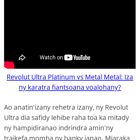
Revolut Ultra Platinum vs Metal Metal: Iza
ny karatra fiantsoana voalohany?
Ao anatin'izany rehetra izany, ny Revolut
Ultra dia safidy lehibe raha toa ka mitady
ny hampidiranao indrindra amin'ny
traikefa momba ny banky ianao. Miaraka