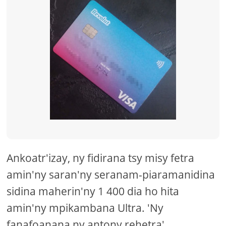
Ankoatr'izay, ny fidirana tsy misy fetra
amin'ny saran'ny seranam-piaramanidina
sidina maherin'ny 1 400 dia ho hita
amin'ny mpikambana Ultra. 'Ny
fanafoanana ny antony rehetra'