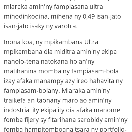
miaraka amin'ny fampiasana ultra
mihodinkodina, mihena ny 0,49 isan-jato
isan-jato isaky ny varotra.
Inona koa, ny mpikambana Ultra
mpikambana dia miditra amin'ny ekipa
nanolo-tena natokana ho an'ny
matihanina momba ny fampiasam-bola
izay afaka manampy azy ireo hahavita ny
fampiasam-bolany. Miaraka amin'ny
traikefa an-taonany maro ao amin'ny
indostria, ity ekipa ity dia afaka manome
fomba fijery sy fitarihana sarobidy amin'ny
fomba hampitomboana tsara ny portfolio-