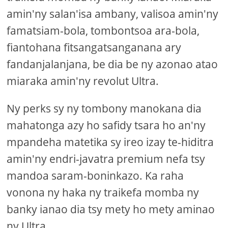
amin'ny salan'isa ambany, valisoa amin'ny
famatsiam-bola, tombontsoa ara-bola,
fiantohana fitsangatsanganana ary
fandanjalanjana, be dia be ny azonao atao
miaraka amin'ny revolut Ultra.
Ny perks sy ny tombony manokana dia
mahatonga azy ho safidy tsara ho an'ny
mpandeha matetika sy ireo izay te-hiditra
amin'ny endri-javatra premium nefa tsy
mandoa saram-boninkazo. Ka raha
vonona ny haka ny traikefa momba ny
banky ianao dia tsy mety ho mety aminao
ny Ultra