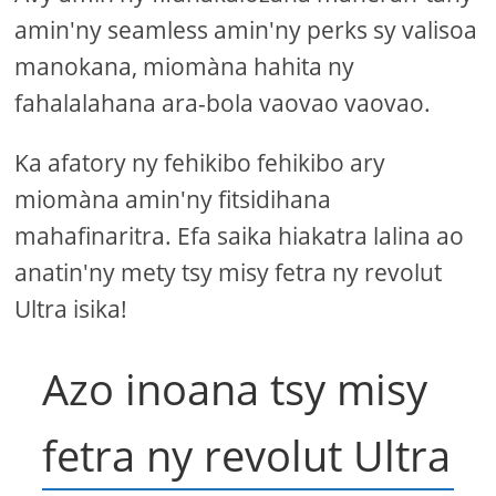
amin'ny seamless amin'ny perks sy valisoa
manokana, miomàna hahita ny
fahalalahana ara-bola vaovao vaovao.
Ka afatory ny fehikibo fehikibo ary
miomàna amin'ny fitsidihana
mahafinaritra. Efa saika hiakatra lalina ao
anatin'ny mety tsy misy fetra ny revolut
Ultra isika!
Azo inoana tsy misy
fetra ny revolut Ultra