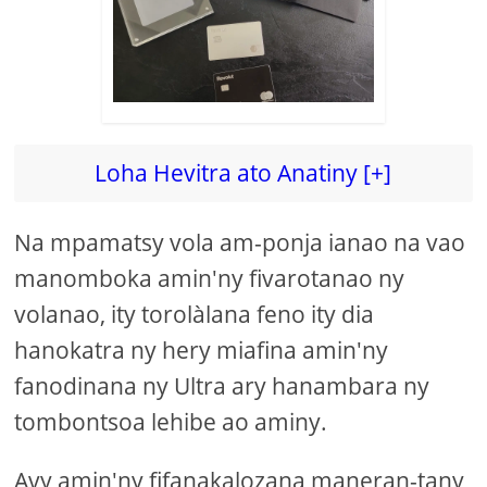
Loha Hevitra ato Anatiny [+]
Na mpamatsy vola am-ponja ianao na vao
manomboka amin'ny fivarotanao ny
volanao, ity torolàlana feno ity dia
hanokatra ny hery miafina amin'ny
fanodinana ny Ultra ary hanambara ny
tombontsoa lehibe ao aminy.
Avy amin'ny fifanakalozana maneran-tany