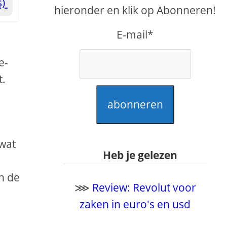
s)
hieronder en klik op Abonneren!
E-mail*
e-
t.
abonneren
 wat
Heb je gelezen
n de
⋙
Review: Revolut voor
zaken in euro's en usd