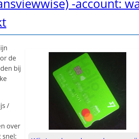
ansviewwise) -account: w
kt
ijn
oor de
den bij
jke
s /
en over
 snel: