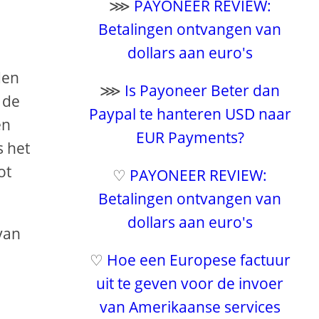
⋙
PAYONEER REVIEW:
Betalingen ontvangen van
dollars aan euro's
den
⋙
Is Payoneer Beter dan
 de
Paypal te hanteren USD naar
en
EUR Payments?
s het
ot
♡
PAYONEER REVIEW:
Betalingen ontvangen van
dollars aan euro's
van
♡
Hoe een Europese factuur
uit te geven voor de invoer
van Amerikaanse services