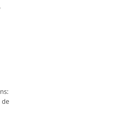
p
ns:
n de