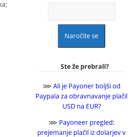
ka;
Naročite se
Ste že prebrali?
⋙
Ali je Payoner boljši od
Paypala za obravnavanje plačil
USD na EUR?
⋙
Payoneer pregled:
prejemanje plačil iz dolarjev v