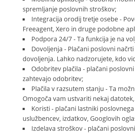
spremljanje poslovnih stroškov;
Integracija orodij tretje osebe - Po
Freeagent, Xero in druge podobne apli
Podpora 24/7 - Ta funkcija je na 
Dovoljenja - Plačani poslovni nač
dovoljenja. Lahko nadzorujete, kdo vid
Odobritev plačila - plačani poslovni
zahtevajo odobritev;
Plačila v razsutem stanju - Ta možn
Omogoča vam ustvariti nekaj datotek, t
Koristi - plačani lastniki poslovneg
uslužbencev, izdatkov, Googlovih ogla
Izdelava stroškov - plačani poslovn