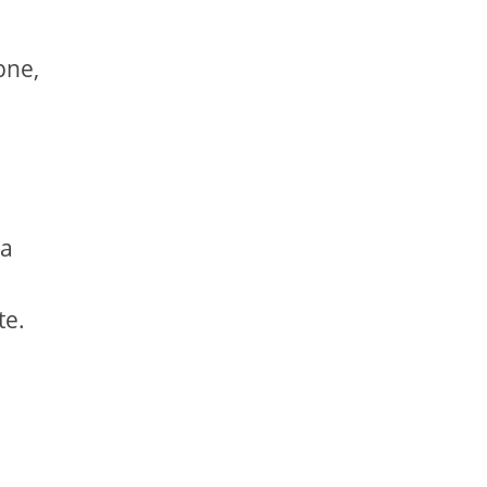
pne,
la
te.