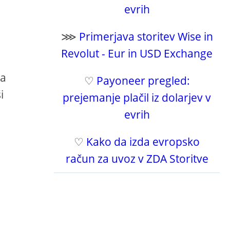
evrih
⋙
Primerjava storitev Wise in
Revolut - Eur in USD Exchange
za
♡
Payoneer pregled:
i
prejemanje plačil iz dolarjev v
evrih
♡
Kako da izda evropsko
račun za uvoz v ZDA Storitve