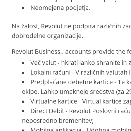
Neomejena podjetja.
Na žalost, Revolut ne podpira različnih zad
dobrodelne organizacije.
Revolut Business.. accounts provide the f
Več valut - hkrati lahko shranite i
Lokalni računi - V različnih valutah
Predplačane debetne kartice - Te ka
ekipe. Lahko umaknejo sredstva (za 2% p
Virtualne kartice - Virtual kartice z
Direct Debit - Revolut Poslovni rač
neposredno bremenitev;
Mobilna aplikacija - Udobna mobilna