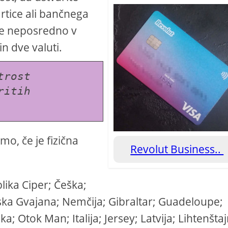
artice ali bančnega
te neposredno v
 in dve valuti.
rost 
itih 
o, če je fizična
Revolut Business..
blika Ciper; Češka;
oska Gvajana; Nemčija; Gibraltar; Guadeloupe;
a; Otok Man; Italija; Jersey; Latvija; Lihtenštaj