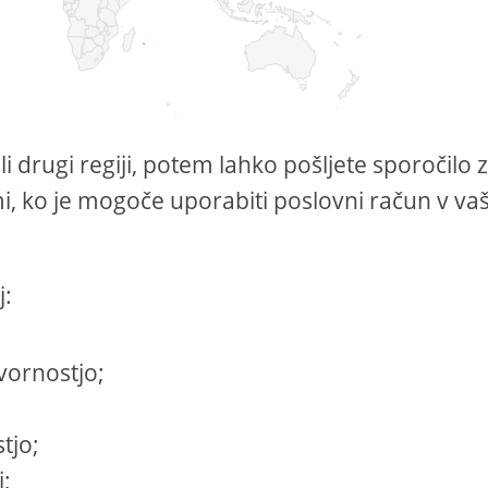
li drugi regiji, potem lahko pošljete sporočilo 
ami, ko je mogoče uporabiti poslovni račun v vaš
j:
vornostjo;
tjo;
i;