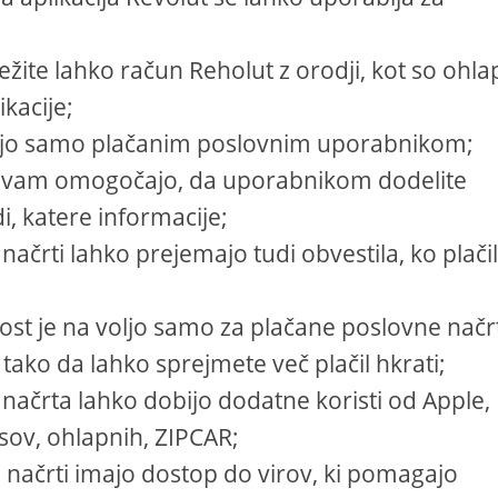
vežite lahko račun Reholut z orodji, kot so ohla
kacije;
voljo samo plačanim poslovnim uporabnikom;
rti vam omogočajo, da uporabnikom dodelite
i, katere informacije;
 načrti lahko prejemajo tudi obvestila, ko plači
ost je na voljo samo za plačane poslovne načr
ako da lahko sprejmete več plačil hkrati;
a načrta lahko dobijo dodatne koristi od Apple,
sov, ohlapnih, ZIPCAR;
i načrti imajo dostop do virov, ki pomagajo