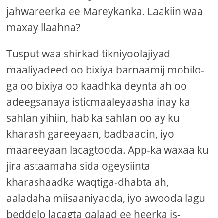
jahwareerka ee Mareykanka. Laakiin waa
maxay llaahna?
Tusput waa shirkad tikniyoolajiyad
maaliyadeed oo bixiya barnaamij mobilo-
ga oo bixiya oo kaadhka deynta ah oo
adeegsanaya isticmaaleyaasha inay ka
sahlan yihiin, hab ka sahlan oo ay ku
kharash gareeyaan, badbaadin, iyo
maareeyaan lacagtooda. App-ka waxaa ku
jira astaamaha sida ogeysiinta
kharashaadka waqtiga-dhabta ah,
aaladaha miisaaniyadda, iyo awooda lagu
beddelo lacagta qalaad ee heerka is-