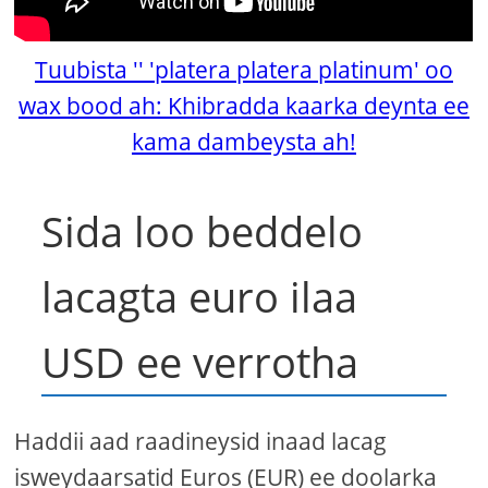
Tuubista '' 'platera platera platinum' oo
wax bood ah: Khibradda kaarka deynta ee
kama dambeysta ah!
Sida loo beddelo
lacagta euro ilaa
USD ee verrotha
Haddii aad raadineysid inaad lacag
isweydaarsatid Euros (EUR) ee doolarka