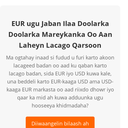
EUR ugu Jaban Ilaa Doolarka
Doolarka Mareykanka Oo Aan
Laheyn Lacago Qarsoon
Ma ogtahay inaad si fudud u furi karto akoon
lacageed badan oo aad ku qaban karto
lacago badan, sida EUR iyo USD kuwa kale,
una beddeli karto EUR-kaaga USD ama USD-
kaaga EUR markasta oo aad riixdo dhowr iyo
qaar ka mid ah kuwa adduunka ugu
hooseeya khidmadaha?
Diiwaangelin bilaash ah