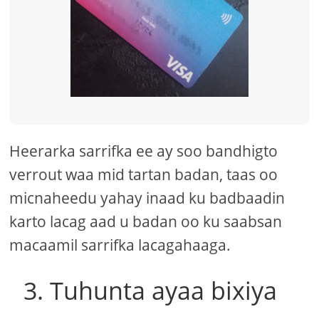
Heerarka sarrifka ee ay soo bandhigto
verrout waa mid tartan badan, taas oo
micnaheedu yahay inaad ku badbaadin
karto lacag aad u badan oo ku saabsan
macaamil sarrifka lacagahaaga.
3. Tuhunta ayaa bixiya