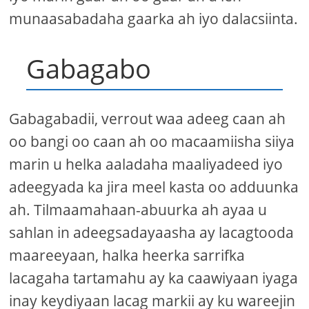
munaasabadaha gaarka ah iyo dalacsiinta.
Gabagabo
Gabagabadii, verrout waa adeeg caan ah
oo bangi oo caan ah oo macaamiisha siiya
marin u helka aaladaha maaliyadeed iyo
adeegyada ka jira meel kasta oo adduunka
ah. Tilmaamahaan-abuurka ah ayaa u
sahlan in adeegsadayaasha ay lacagtooda
maareeyaan, halka heerka sarrifka
lacagaha tartamahu ay ka caawiyaan iyaga
inay keydiyaan lacag markii ay ku wareejin