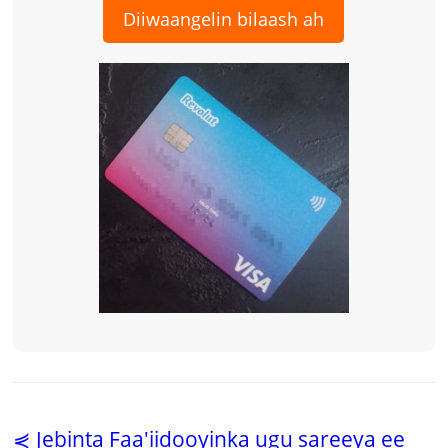
Diiwaangelin bilaash ah
⋞ Jebinta Faa'iidooyinka ugu sareeya ee