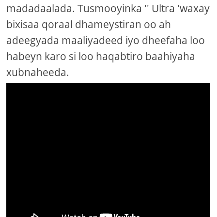
madadaalada. Tusmooyinka '' Ultra 'waxay
bixisaa qoraal dhameystiran oo ah
adeegyada maaliyadeed iyo dheefaha loo
habeyn karo si loo haqabtiro baahiyaha
xubnaheeda.