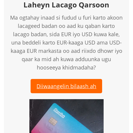
Laheyn Lacago Qarsoon
Ma ogtahay inaad si fudud u furi karto akoon
lacageed badan oo aad ku qaban karto
lacago badan, sida EUR iyo USD kuwa kale,
una beddeli karto EUR-kaaga USD ama USD-
kaaga EUR markasta oo aad riixdo dhowr iyo
qaar ka mid ah kuwa adduunka ugu
hooseeya khidmadaha?
Diiwaangelin bilaash ah