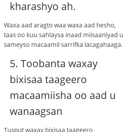
kharashyo ah.
Waxa aad aragto waa waxa aad hesho,
taas oo kuu sahlaysa inaad miisaaniyad u
sameyso macaamil sarrifka lacagahaaga.
5. Toobanta waxay
bixisaa taageero
macaamiisha oo aad u
wanaagsan
Tusput waxay bixisaa taageero