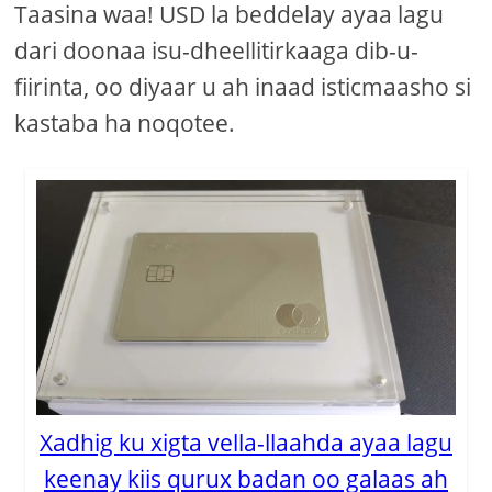
Taasina waa! USD la beddelay ayaa lagu
dari doonaa isu-dheellitirkaaga dib-u-
fiirinta, oo diyaar u ah inaad isticmaasho si
kastaba ha noqotee.
Xadhig ku xigta vella-llaahda ayaa lagu
keenay kiis qurux badan oo galaas ah