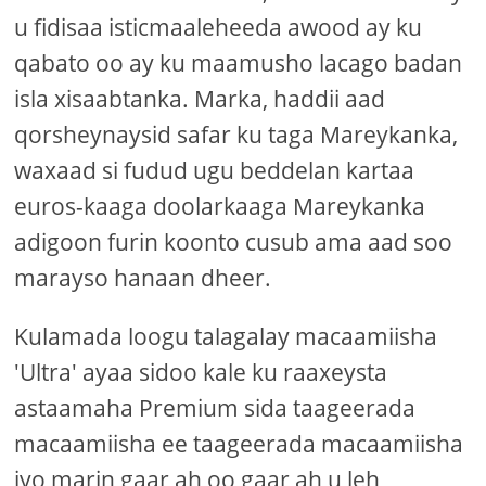
u fidisaa isticmaaleheeda awood ay ku
qabato oo ay ku maamusho lacago badan
isla xisaabtanka. Marka, haddii aad
qorsheynaysid safar ku taga Mareykanka,
waxaad si fudud ugu beddelan kartaa
euros-kaaga doolarkaaga Mareykanka
adigoon furin koonto cusub ama aad soo
marayso hanaan dheer.
Kulamada loogu talagalay macaamiisha
'Ultra' ayaa sidoo kale ku raaxeysta
astaamaha Premium sida taageerada
macaamiisha ee taageerada macaamiisha
iyo marin gaar ah oo gaar ah u leh