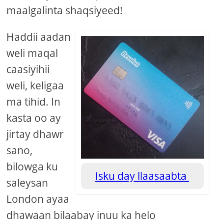
maalgalinta shaqsiyeed!
Haddii aadan
weli maqal
caasiyihii
weli, keligaa
ma tihid. In
kasta oo ay
jirtay dhawr
sano,
bilowga ku
Isku day llaasaabta
saleysan
London ayaa
dhawaan bilaabay inuu ka helo