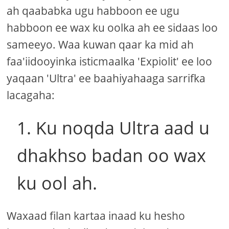
ah qaababka ugu habboon ee ugu
habboon ee wax ku oolka ah ee sidaas loo
sameeyo. Waa kuwan qaar ka mid ah
faa'iidooyinka isticmaalka 'Expiolit' ee loo
yaqaan 'Ultra' ee baahiyahaaga sarrifka
lacagaha:
1. Ku noqda Ultra aad u
dhakhso badan oo wax
ku ool ah.
Waxaad filan kartaa inaad ku hesho