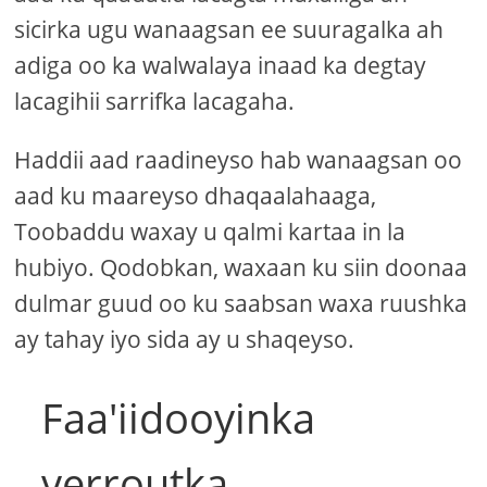
sicirka ugu wanaagsan ee suuragalka ah
adiga oo ka walwalaya inaad ka degtay
lacagihii sarrifka lacagaha.
Haddii aad raadineyso hab wanaagsan oo
aad ku maareyso dhaqaalahaaga,
Toobaddu waxay u qalmi kartaa in la
hubiyo. Qodobkan, waxaan ku siin doonaa
dulmar guud oo ku saabsan waxa ruushka
ay tahay iyo sida ay u shaqeyso.
Faa'iidooyinka
verroutka