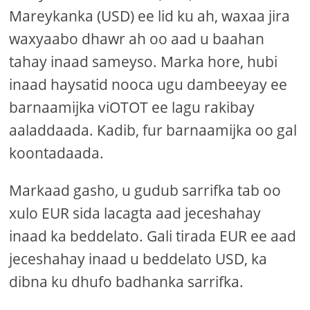
Mareykanka (USD) ee lid ku ah, waxaa jira
waxyaabo dhawr ah oo aad u baahan
tahay inaad sameyso. Marka hore, hubi
inaad haysatid nooca ugu dambeeyay ee
barnaamijka viOTOT ee lagu rakibay
aaladdaada. Kadib, fur barnaamijka oo gal
koontadaada.
Markaad gasho, u gudub sarrifka tab oo
xulo EUR sida lacagta aad jeceshahay
inaad ka beddelato. Gali tirada EUR ee aad
jeceshahay inaad u beddelato USD, ka
dibna ku dhufo badhanka sarrifka.