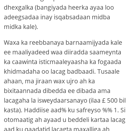
dhexgalka (bangiyada heerka ayaa loo
adeegsadaa inay isqabsadaan midba
midka kale).
Waxa ka reebbanaya barnaamijyada kale
ee maaliyadeed waa diiradda saameynta
ka caawinta isticmaaleyaasha ka fogaada
khidmadaha oo lacag badbaadi. Tusaale
ahaan, ma jiraan wax ujro ah ka
bixitaannada dibedda ee dibada ama
lacagaha la isweydaarsanayo (ilaa £ 500 bil
kasta). Haddiise aad% ku safreyso %% 1. Si
otomaatig ah ayaad u beddeli kartaa lacag
aad ku qaadatid lacagta maxalliga ah