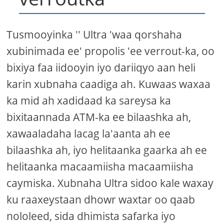
Tusmooyinka '' Ultra 'waa qorshaha
xubinimada ee' propolis 'ee verrout-ka, oo
bixiya faa iidooyin iyo dariiqyo aan heli
karin xubnaha caadiga ah. Kuwaas waxaa
ka mid ah xadidaad ka sareysa ka
bixitaannada ATM-ka ee bilaashka ah,
xawaaladaha lacag la'aanta ah ee
bilaashka ah, iyo helitaanka gaarka ah ee
helitaanka macaamiisha macaamiisha
caymiska. Xubnaha Ultra sidoo kale waxay
ku raaxeystaan ​​dhowr waxtar oo qaab
nololeed, sida dhimista safarka iyo