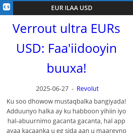
EUR ILAA USD
Verrout ultra EURs
USD: Faa'iidooyin
buuxa!
2025-06-27
-
Revolut
Ku soo dhowow mustaqbalka bangiyada!
Adduunyo halka ay ku habboon yihiin iyo
hal-abuurnimo gacanta gacanta, hal app
ayaa kacaanka u eg sida aan u maareyno