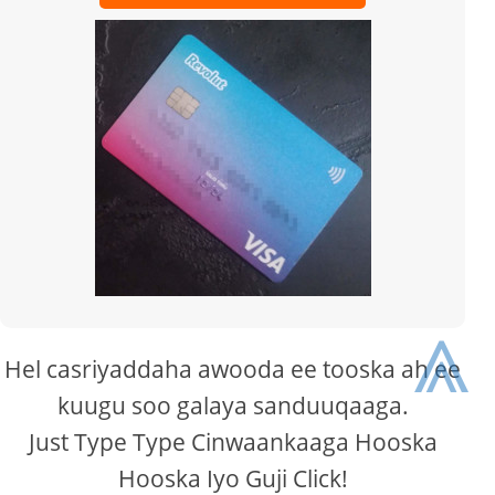
⩓
Hel casriyaddaha awooda ee tooska ah ee
kuugu soo galaya sanduuqaaga.
Just Type Type Cinwaankaaga Hooska
Hooska Iyo Guji Click!