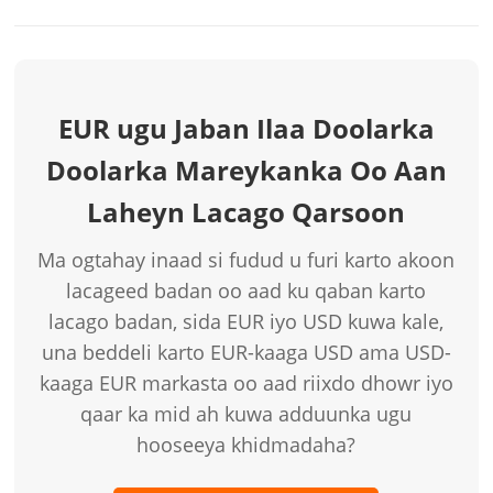
EUR ugu Jaban Ilaa Doolarka
Doolarka Mareykanka Oo Aan
Laheyn Lacago Qarsoon
Ma ogtahay inaad si fudud u furi karto akoon
lacageed badan oo aad ku qaban karto
lacago badan, sida EUR iyo USD kuwa kale,
una beddeli karto EUR-kaaga USD ama USD-
kaaga EUR markasta oo aad riixdo dhowr iyo
qaar ka mid ah kuwa adduunka ugu
hooseeya khidmadaha?