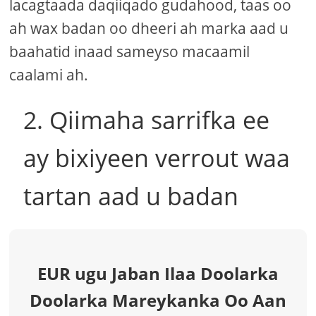
lacagtaada daqiiqado gudahood, taas oo
ah wax badan oo dheeri ah marka aad u
baahatid inaad sameyso macaamil
caalami ah.
2. Qiimaha sarrifka ee
ay bixiyeen verrout waa
tartan aad u badan
EUR ugu Jaban Ilaa Doolarka
Doolarka Mareykanka Oo Aan