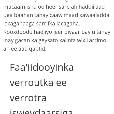
macaamiisha oo heer sare ah haddii aad
uga baahan tahay caawimaad xawaaladda
lacagahaaga sarrifka lacagaha.
Kooxdoodu had iyo jeer diyaar bay u tahay
inay gacan ka geysato xalinta wixii arrimo
ah ee aad qabtid.
Faa'iidooyinka
verroutka ee
verrotra
isweydaarsiga