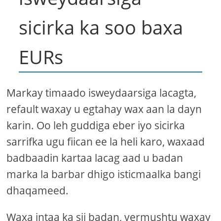
sicirka ka soo baxa
EURs
Markay timaado isweydaarsiga lacagta,
refault waxay u egtahay wax aan la dayn
karin. Oo leh guddiga eber iyo sicirka
sarrifka ugu fiican ee la heli karo, waxaad
badbaadin kartaa lacag aad u badan
marka la barbar dhigo isticmaalka bangi
dhaqameed.
Waxa intaa ka sii badan, vermushtu waxay