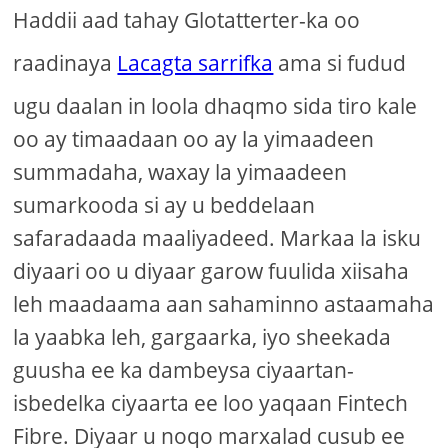
Haddii aad tahay Glotatterter-ka oo
raadinaya
Lacagta sarrifka
ama si fudud
ugu daalan in loola dhaqmo sida tiro kale
oo ay timaadaan oo ay la yimaadeen
summadaha, waxay la yimaadeen
sumarkooda si ay u beddelaan
safaradaada maaliyadeed. Markaa la isku
diyaari oo u diyaar garow fuulida xiisaha
leh maadaama aan sahaminno astaamaha
la yaabka leh, gargaarka, iyo sheekada
guusha ee ka dambeysa ciyaartan-
isbedelka ciyaarta ee loo yaqaan Fintech
Fibre. Diyaar u noqo marxalad cusub ee