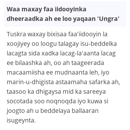
Waa maxay faa iidooyinka
dheeraadka ah ee loo yaqaan 'Ungra'
Tuskra waxay bixisaa faa'iidooyin la
xoojiyey oo loogu talagay isu-beddelka
lacagta sida xadka lacag-la'aanta lacag
ee bilaashka ah, oo ah taageerada
macaamiisha ee mudnaanta leh, iyo
marin-u-dhigista astaamaha safarka ah,
taasoo ka dhigaysa mid ka sareeya
socotada soo noqnoqda iyo kuwa si
joogto ah u beddelaya ballaaran
isugeynta.