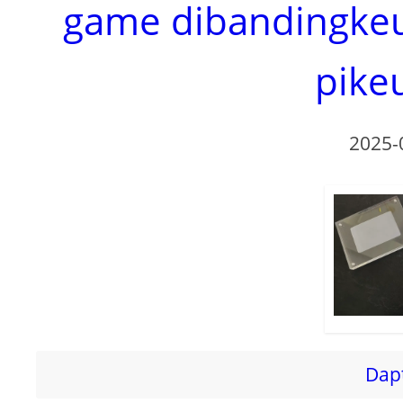
game dibandingkeu
pike
2025-
Dapt