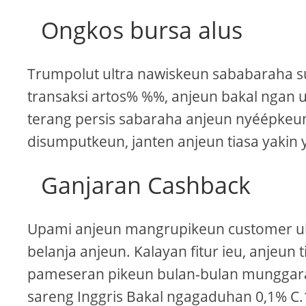
Ongkos bursa alus
Trumpolut ultra nawiskeun sababaraha s
transaksi artos% %%, anjeun bakal ngan u
terang persis sabaraha anjeun nyéépkeun
disumputkeun, janten anjeun tiasa yaki
Ganjaran Cashback
Upami anjeun mangrupikeun customer ult
belanja anjeun. Kalayan fitur ieu, anjeun
pameseran pikeun bulan-bulan munggaran
sareng Inggris Bakal ngagaduhan 0,1% C.