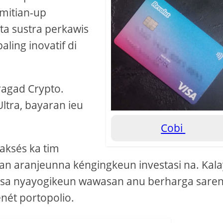
imitian-up
ta sustra perkawis
ling inovatif di
ragad Crypto.
ltra, bayaran ieu
Cobi
aksés ka tim
san aranjeunna kéngingkeun investasi na. Kal
tiasa nyayogikeun wawasan anu berharga sare
ét portopolio.