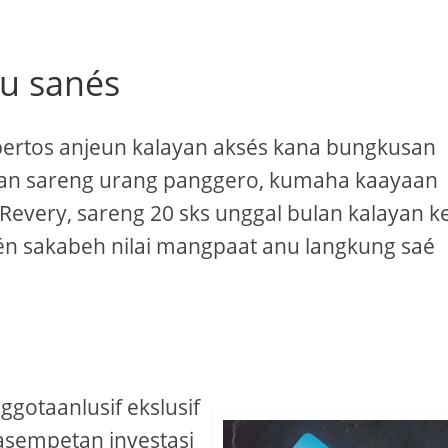
u sanés
apertos anjeun kalayan aksés kana bungkusan
bulan sareng urang panggero, kumaha kaayaan
very, sareng 20 sks unggal bulan kalayan ke
yén sakabeh nilai mangpaat anu langkung saé
gotaanlusif ekslusif
kasempetan investasi