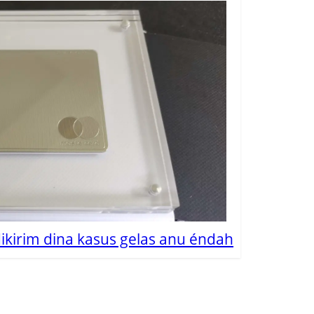
dikirim dina kasus gelas anu éndah