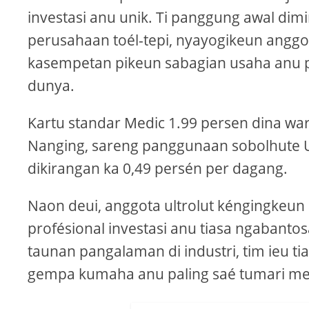
investasi anu unik. Ti panggung awal dim
perusahaan toél-tepi, nyayogikeun anggo
kasempetan pikeun sabagian usaha anu pa
dunya.
Kartu standar Medic 1.99 persen dina wa
Nanging, sareng panggunaan sobolhute U
dikirangan ka 0,49 persén per dagang.
Naon deui, anggota ultrolut kéngingkeun 
profésional investasi anu tiasa ngabanto
taunan pangalaman di industri, tim ieu 
gempa kumaha anu paling saé tumari men