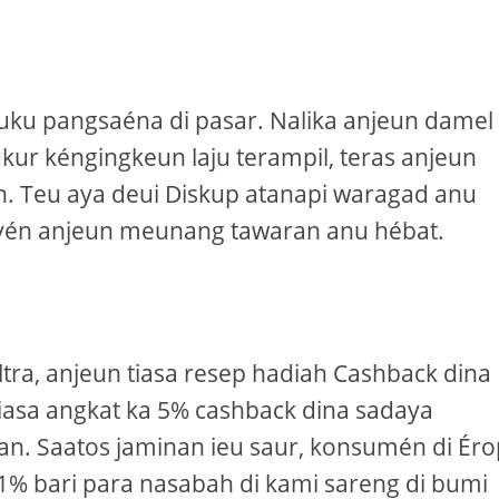
uku pangsaéna di pasar. Nalika anjeun damel
kur kéngingkeun laju terampil, teras anjeun
. Teu aya deui Diskup atanapi waragad anu
n yén anjeun meunang tawaran anu hébat.
ra, anjeun tiasa resep hadiah Cashback dina
 tiasa angkat ka 5% cashback dina sadaya
. Saatos jaminan ieu saur, konsumén di Ér
1% bari para nasabah di kami sareng di bumi