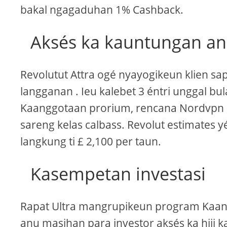
bakal ngagaduhan 1% Cashback.
Aksés ka kauntungan an
Revolutut Attra ogé nyayogikeun klien s
langganan . Ieu kalebet 3 éntri unggal 
Kaanggotaan prorium, rencana Nordvpn Re
sareng kelas calbass. Revolut estimates 
langkung ti £ 2,100 per taun.
Kasempetan investasi
Rapat Ultra mangrupikeun program Kaang
anu masihan para investor aksés ka hiji 