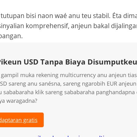
utupan bisi naon waé anu teu stabil. Éta dim
 sinyalian komprehensif, anjeun bakal dijaling
rbangan.
Pikeun USD Tanpa Biaya Disumputke
 gampil muka rekening multicurrency anu anjeun tia
USD sareng anu sanésna, sareng ngarobih EUR anjeun
u sababaraha klik sareng sababaraha panghandapna 
ya waragadna?
aptaran gratis