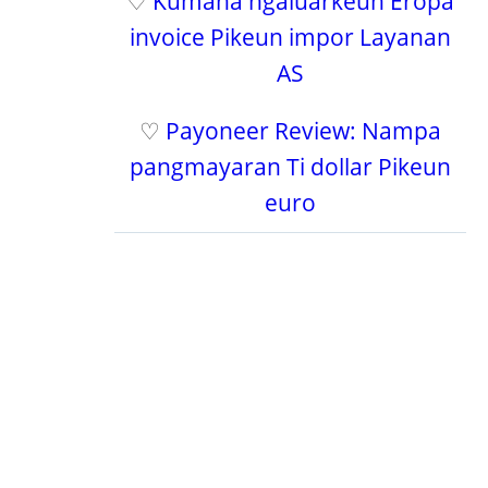
♡
Kumaha ngaluarkeun Éropa
invoice Pikeun impor Layanan
AS
♡
Payoneer Review: Nampa
pangmayaran Ti dollar Pikeun
euro