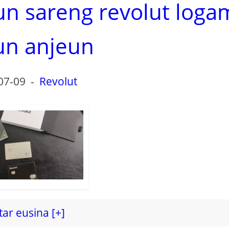
n sareng revolut loga
un anjeun
07-09
-
Revolut
ar eusina [+]