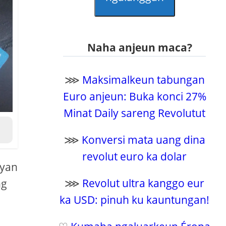
Naha anjeun maca?
⋙
Maksimalkeun tabungan
Euro anjeun: Buka konci 27%
Minat Daily sareng Revolutut
⋙
Konversi mata uang dina
revolut euro ka dolar
ayan
⋙
Revolut ultra kanggo eur
ng
ka USD: pinuh ku kauntungan!