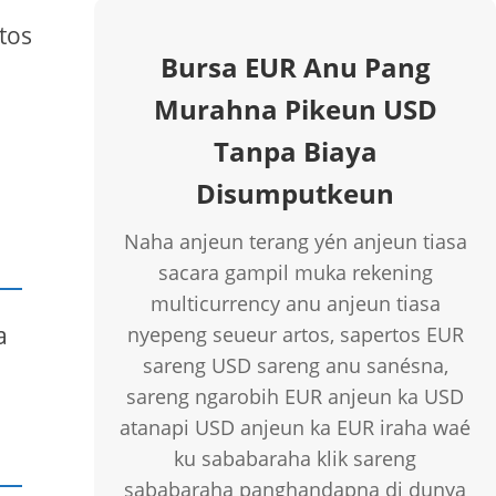
tos
Bursa EUR Anu Pang
Murahna Pikeun USD
Tanpa Biaya
Disumputkeun
Naha anjeun terang yén anjeun tiasa
sacara gampil muka rekening
multicurrency anu anjeun tiasa
a
nyepeng seueur artos, sapertos EUR
sareng USD sareng anu sanésna,
sareng ngarobih EUR anjeun ka USD
atanapi USD anjeun ka EUR iraha waé
ku sababaraha klik sareng
sababaraha panghandapna di dunya