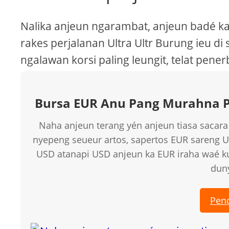
Nalika anjeun ngarambat, anjeun badé kat
rakes perjalanan Ultra Ultr Burung ieu di
ngalawan korsi paling leungit, telat pene
Bursa EUR Anu Pang Murahna 
Naha anjeun terang yén anjeun tiasa sacara
nyepeng seueur artos, sapertos EUR sareng 
USD atanapi USD anjeun ka EUR iraha waé k
dun
Pend