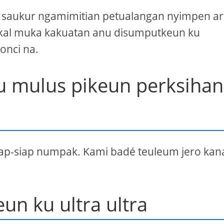
 saukur ngamimitian petualangan nyimpen ar
kal muka kakuatan anu disumputkeun ku
onci na.
nu mulus pikeun perksihan
iap-siap numpak. Kami badé teuleum jero kan
un ku ultra ultra