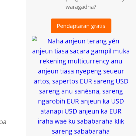
waragadna?
Pendaptaran gratis
opa