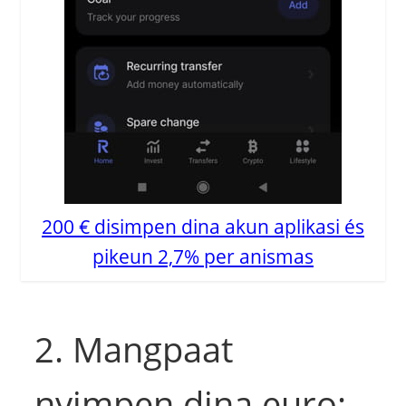
200 € disimpen dina akun aplikasi és
pikeun 2,7% per anismas
2. Mangpaat
nyimpen dina euro: