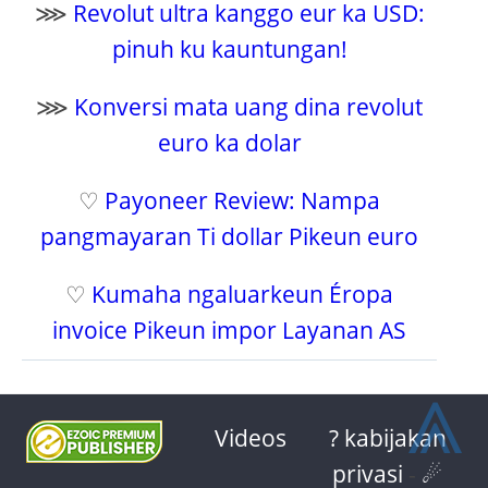
⋙
Revolut ultra kanggo eur ka USD:
pinuh ku kauntungan!
⋙
Konversi mata uang dina revolut
euro ka dolar
♡
Payoneer Review: Nampa
pangmayaran Ti dollar Pikeun euro
♡
Kumaha ngaluarkeun Éropa
invoice Pikeun impor Layanan AS
⩓
Videos
? kabijakan
privasi
-
☄