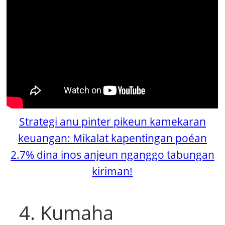
Strategi anu pinter pikeun kamekaran
keuangan: Mikalat kapentingan poéan
2.7% dina inos anjeun nganggo tabungan
kiriman!
4. Kumaha