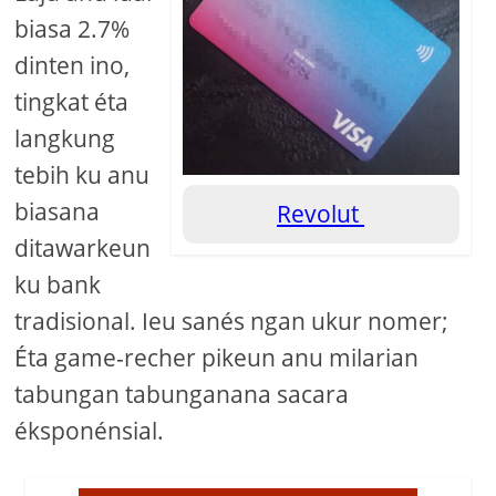
biasa 2.7%
dinten ino,
tingkat éta
langkung
tebih ku anu
biasana
Revolut
ditawarkeun
ku bank
tradisional. Ieu sanés ngan ukur nomer;
Éta game-recher pikeun anu milarian
tabungan tabunganana sacara
éksponénsial.