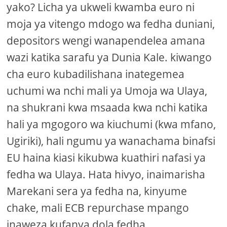
yako? Licha ya ukweli kwamba euro ni
moja ya vitengo mdogo wa fedha duniani,
depositors wengi wanapendelea amana
wazi katika sarafu ya Dunia Kale. kiwango
cha euro kubadilishana inategemea
uchumi wa nchi mali ya Umoja wa Ulaya,
na shukrani kwa msaada kwa nchi katika
hali ya mgogoro wa kiuchumi (kwa mfano,
Ugiriki), hali ngumu ya wanachama binafsi
EU haina kiasi kikubwa kuathiri nafasi ya
fedha wa Ulaya. Hata hivyo, inaimarisha
Marekani sera ya fedha na, kinyume
chake, mali ECB repurchase mpango
inaweza kufanya dola fedha