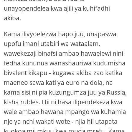
unayopendelea kwa ajili ya kuhifadhi
akiba.
Kama ilivyoelezwa hapo juu, unapaswa
upofu imani utabiri wa wataalam.
wawekezaji binafsi ambao hawaelewi nini
fedha kununua wanashauriwa kudumisha
bivalent kikapu - kugawa akiba zao katika
maeneo sawa kati ya euro na dola, na
kama sisi ni pia kuzungumza juu ya Russia,
kisha rubles. Hii ni hasa ilipendekeza kwa
wale ambao hawana mpango wa kuhamia
nje ya nchi wakati wote - njia hii utapata
kuokoa mji mkuu kwa muda mrefu. Kama