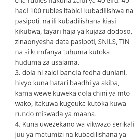
cha rubles hakuna zaidi ya 40 elfu. 40
hadi 100 rubles itabidi kubadilishwa na
pasipoti, na ili kubadilishana kiasi
kikubwa, tayari haja ya kujaza dodoso,
zinaonyesha data pasipoti, SNILS, TIN
na si kumfanya tuhuma kutoka
huduma za usalama.
dola ni zaidi bandia fedha duniani,
hivyo kuna hatari baadhi ya akiba,
kama wewe kuweka dola chini ya mto
wako, itakuwa kugeuka kutoka kuwa
rundo miswada ya maana.
Kuna uwezekano wa vikwazo serikali
juu ya matumizi na kubadilishana ya