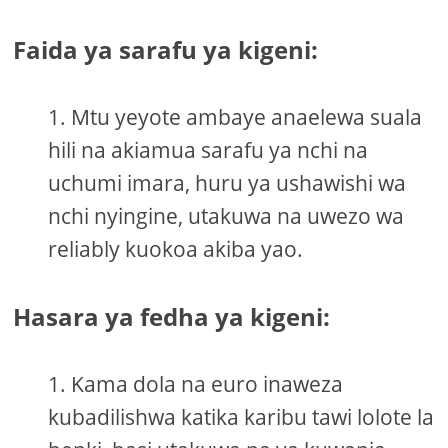
Faida ya sarafu ya kigeni:
Mtu yeyote ambaye anaelewa suala
hili na akiamua sarafu ya nchi na
uchumi imara, huru ya ushawishi wa
nchi nyingine, utakuwa na uwezo wa
reliably kuokoa akiba yao.
Hasara ya fedha ya kigeni:
Kama dola na euro inaweza
kubadilishwa katika karibu tawi lolote la