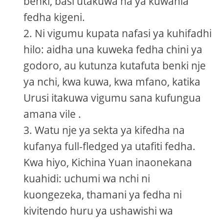
benki, basi utakuwa na ya kuwania
fedha kigeni.
Ni vigumu kupata nafasi ya kuhifadhi
hilo: aidha una kuweka fedha chini ya
godoro, au kutunza kutafuta benki nje
ya nchi, kwa kuwa, kwa mfano, katika
Urusi itakuwa vigumu sana kufungua
amana vile .
Watu nje ya sekta ya kifedha na
kufanya full-fledged ya utafiti fedha.
Kwa hiyo, Kichina Yuan inaonekana
kuahidi: uchumi wa nchi ni
kuongezeka, thamani ya fedha ni
kivitendo huru ya ushawishi wa