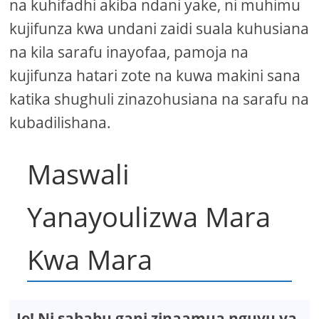
na kuhifadhi akiba ndani yake, ni muhimu
kujifunza kwa undani zaidi suala kuhusiana
na kila sarafu inayofaa, pamoja na
kujifunza hatari zote na kuwa makini sana
katika shughuli zinazohusiana na sarafu na
kubadilishana.
Maswali
Yanayoulizwa Mara
Kwa Mara
Je! Ni sababu gani zinaamua nguvu ya