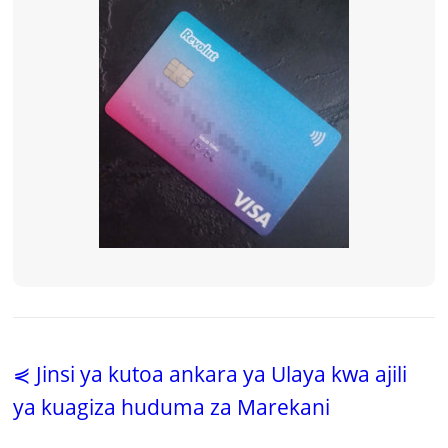
⋞ Jinsi ya kutoa ankara ya Ulaya kwa ajili
ya kuagiza huduma za Marekani