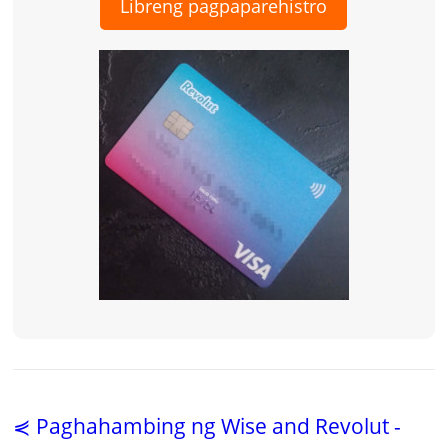
Libreng pagpaparehistro
⋞ Paghahambing ng Wise and Revolut -