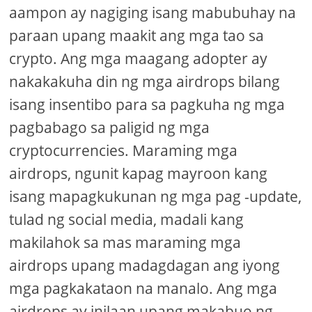
aampon ay nagiging isang mabubuhay na
paraan upang maakit ang mga tao sa
crypto. Ang mga maagang adopter ay
nakakakuha din ng mga airdrops bilang
isang insentibo para sa pagkuha ng mga
pagbabago sa paligid ng mga
cryptocurrencies. Maraming mga
airdrops, ngunit kapag mayroon kang
isang mapagkukunan ng mga pag -update,
tulad ng social media, madali kang
makilahok sa mas maraming mga
airdrops upang madagdagan ang iyong
mga pagkakataon na manalo. Ang mga
airdrops ay inilaan upang makabuo ng