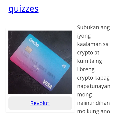
quizzes
Subukan ang
iyong
kaalaman sa
crypto at
kumita ng
libreng
crypto kapag
napatunayan
mong
naiintindihan
Revolut
mo kung ano