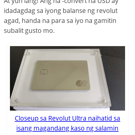
At yun lang! Ang na -convert na USD ay
idadagdag sa iyong balanse ng revolut
agad, handa na para sa iyo na gamitin
subalit gusto mo.
Closeup sa Revolut Ultra naihatid sa
isang magandang kaso ng salamin