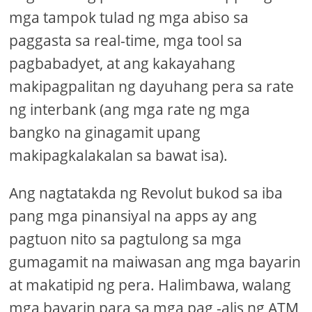
mga tampok tulad ng mga abiso sa
paggasta sa real-time, mga tool sa
pagbabadyet, at ang kakayahang
makipagpalitan ng dayuhang pera sa rate
ng interbank (ang mga rate ng mga
bangko na ginagamit upang
makipagkalakalan sa bawat isa).
Ang nagtatakda ng Revolut bukod sa iba
pang mga pinansiyal na apps ay ang
pagtuon nito sa pagtulong sa mga
gumagamit na maiwasan ang mga bayarin
at makatipid ng pera. Halimbawa, walang
mga bayarin para sa mga pag -alis ng ATM