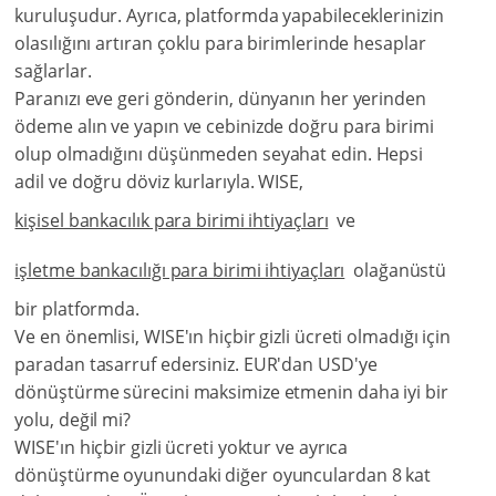
kuruluşudur. Ayrıca, platformda yapabileceklerinizin
olasılığını artıran çoklu para birimlerinde hesaplar
sağlarlar.
Paranızı eve geri gönderin, dünyanın her yerinden
ödeme alın ve yapın ve cebinizde doğru para birimi
olup olmadığını düşünmeden seyahat edin. Hepsi
adil ve doğru döviz kurlarıyla. WISE,
kişisel bankacılık para birimi ihtiyaçları
ve
işletme bankacılığı para birimi ihtiyaçları
olağanüstü
bir platformda.
Ve en önemlisi, WISE'ın hiçbir gizli ücreti olmadığı için
paradan tasarruf edersiniz. EUR'dan USD'ye
dönüştürme sürecini maksimize etmenin daha iyi bir
yolu, değil mi?
WISE'ın hiçbir gizli ücreti yoktur ve ayrıca
dönüştürme oyunundaki diğer oyunculardan 8 kat