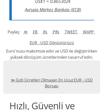
US$1 = 0.865302€
Avrupa Merkez Bankası (ECB)
Paylaş:
✉
FB
IN
PIN
TWEET
WAPP
EUR - USD Dönüştürücü
Euro'nuzu maksimize edin ve USD ile değiştirirken
yüksek dönüşüm ücretlerinden tasarruf edin.
Gizli Ücretleri Olmayan En Ucuz EUR - USD
Borsası
Hızlı, Güvenli ve